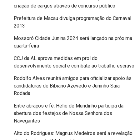
criação de cargos através de concurso público
FANEX
Prefeitura de Macau divulga programação do Carnaval
FESTA
2013
DAS
Mossoró Cidade Junina 2024 será lançado na próxima
quarta-feira
CRIANÇAS
CCJ da AL aprova medidas em prol do
FESTA
desenvolvimento social e combate ao trabalho escravo
DO
Rodolfo Alves reunirá amigos para oficializar apoio às
candidaturas de Bibiano Azevedo e Juninho Saia
SAL
Rodada
2025
Entre abraços e fé, Hélio de Mundinho participa da
abertura dos festejos de Nossa Senhora dos
FINANCEIRO
Navegantes
FOLIA
Alto do Rodrigues: Magnus Medeiros será a revelação