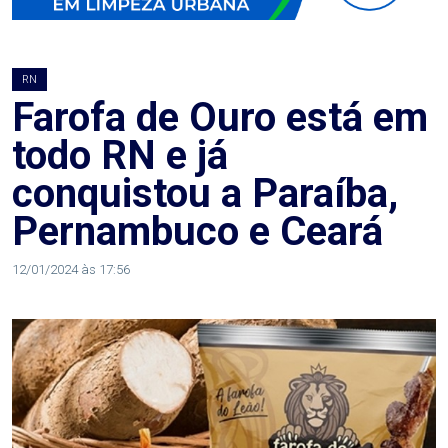
AGOSTO
LILÁS
RN
ALEGRIA
Farofa de Ouro está em
todo RN e já
ALRN
conquistou a Paraíba,
ANIVERSARIANTE
Pernambuco e Ceará
ARTICULAÇÃO
12/01/2024 às 17:56
PARLAMENTAR
ARTIGO
ASSEMBLEIA
DO