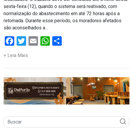
CAMPEONATO
sexta-feira (12), quando o sistema será reativado, com
DE
normalização do abastecimento em até 72 horas após a
retomada. Durante esse período, os moradores afetados
BLOCOS
são aconselhados a…
Facebook
Twitter
Email
WhatsApp
Share
CAPACITAÇÃO
CARNAUBAIS
+ Leia Mais
CARNAVAL
CARNAVAL
DE
MACAU
CARNAVAL