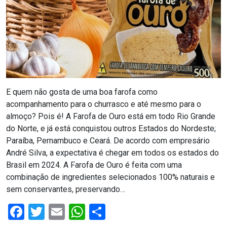
RN
ASSEMBLEIA
E
VOCÊ
E quem não gosta de uma boa farofa como
acompanhamento para o churrasco e até mesmo para o
ASSEMBLEIA
almoço? Pois é! A Farofa de Ouro está em todo Rio Grande
LEGISLATIVA
do Norte, e já está conquistou outros Estados do Nordeste;
Paraíba, Pernambuco e Ceará. De acordo com empresário
DO
André Silva, a expectativa é chegar em todos os estados do
RN
Brasil em 2024. A Farofa de Ouro é feita com uma
combinação de ingredientes selecionados 100% naturais e
ASSEMBLEIA
sem conservantes, preservando…
RN
Facebook
Twitter
Email
WhatsApp
Share