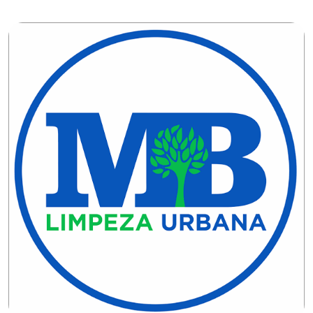
DO
RN
CICLISMO
COMPETIÇÃO
COMPROMISSO
CONFERÊNCIA
DE
SAÚDE
CONQUISTA
COPA