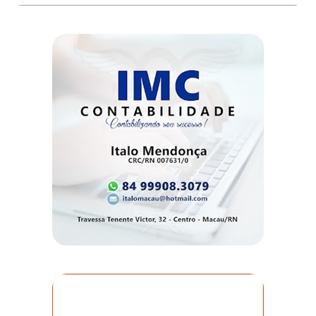
DO
MUNDO
CORO
DE
VIVAS!
CORRIDA
ROSA
CULTURA
CURSINHO
PREPARATÓRIO