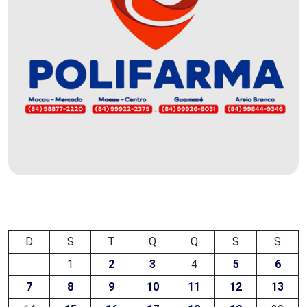
EDUCAÇÃO
ELEIÇÃO
ESCOLAR
ELEIÇÕES
2026
EMANCIPAÇÃO
DE
CARNAUBAIS
D
S
T
Q
Q
S
S
1
2
3
4
5
6
EMANCIPAÇÃO
7
8
9
10
11
12
13
DE