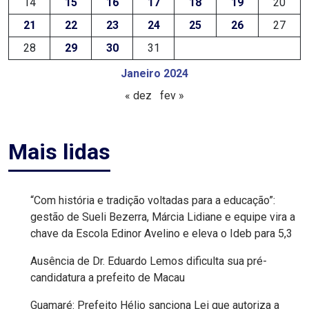
14
15
16
17
18
19
20
MACAU
21
22
23
24
25
26
27
28
29
30
31
EMANCIPAÇÃO
Janeiro 2024
POLÍTICA
« dez
fev »
EMPREENDIMENTO
Mais lidas
ENTREVISTA
ESPORTE
“Com história e tradição voltadas para a educação”:
gestão de Sueli Bezerra, Márcia Lidiane e equipe vira a
EVENTOS
chave da Escola Edinor Avelino e eleva o Ideb para 5,3
Ausência de Dr. Eduardo Lemos dificulta sua pré-
FAKE
candidatura a prefeito de Macau
NEWS
Guamaré: Prefeito Hélio sanciona Lei que autoriza a