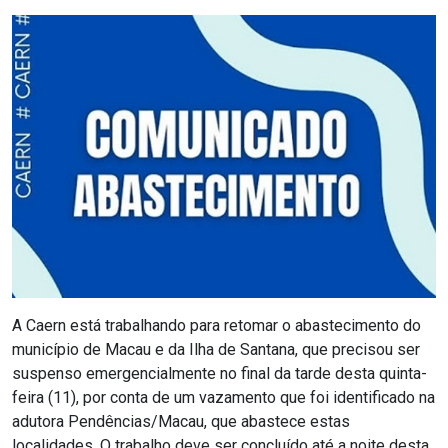
MACAU
CÂMARA
DE
NATAL
CÂMARA
FEDERAL
CÂMARA
MUNICIPAL
A Caern está trabalhando para retomar o abastecimento do
município de Macau e da Ilha de Santana, que precisou ser
DE
suspenso emergencialmente no final da tarde desta quinta-
MACAU
feira (11), por conta de um vazamento que foi identificado na
adutora Pendências/Macau, que abastece estas
localidades. O trabalho deve ser concluído até a noite desta