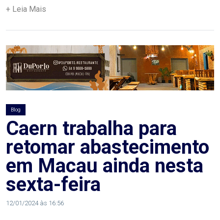
ASSISTÊNCIA
+ Leia Mais
MÉDICA
BASTIDORES
Blog
BRASIL
Blog
Caern trabalha para
CÂMARA
retomar abastecimento
DE
em Macau ainda nesta
GUAMARÉ
sexta-feira
CÂMARA
12/01/2024 às 16:56
DE