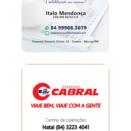
DEMISSÕES
DESCASO
DESENVOLVIMENTO
ECONÔMICO
DESENVOLVIMENTO
RURAL
DIA
DAS
CRIANÇAS
ECONOMIA