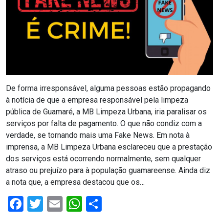
CAMPEONATO
DE
BLOCOS
CAPACITAÇÃO
De forma irresponsável, alguma pessoas estão propagando
CARNAUBAIS
à notícia de que a empresa responsável pela limpeza
pública de Guamaré, a MB Limpeza Urbana, iria paralisar os
CARNAVAL
serviços por falta de pagamento. O que não condiz com a
verdade, se tornando mais uma Fake News. Em nota à
CARNAVAL
imprensa, a MB Limpeza Urbana esclareceu que a prestação
DE
dos serviços está ocorrendo normalmente, sem qualquer
atraso ou prejuízo para à população guamareense. Ainda diz
MACAU
a nota que, a empresa destacou que os…
Facebook
Twitter
Email
WhatsApp
Share
CARNAVAL