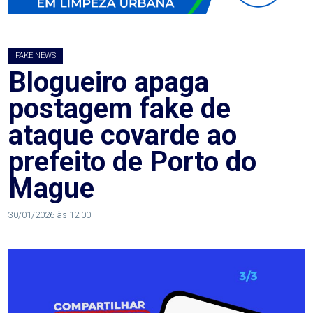
AGOSTO
LILÁS
FAKE NEWS
ALEGRIA
Blogueiro apaga
postagem fake de
ALRN
ataque covarde ao
ANIVERSARIANTE
prefeito de Porto do
Mague
ARTICULAÇÃO
PARLAMENTAR
30/01/2026 às 12:00
ARTIGO
ASSEMBLEIA
DO