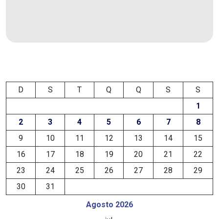
MACAU
EMANCIPAÇÃO
POLÍTICA
EMPREENDIMENTO
D
S
T
Q
Q
S
S
1
ENTREVISTA
2
3
4
5
6
7
8
ESPORTE
9
10
11
12
13
14
15
16
17
18
19
20
21
22
EVENTOS
23
24
25
26
27
28
29
30
31
FAKE
Agosto 2026
NEWS