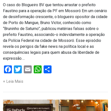
ASSISTÊNCIA
O caso do Blogueiro BV que tentou arrastar o prefeito
Faustino para a operação da PF em Mossoró Em um cenário
MÉDICA
de desinformação crescente, o blogueiro opositor da cidade
de Porto do Mangue, Bruno Victor, conhecido como
BASTIDORES
“Bruninho de Saturno”, publicou matérias falsas sobre o
prefeito Faustino, associando-o indevidamente a operação
Blog
da Polícia Federal na cidade de Mossoró. Esse episódio
revela os perigos da fake news na política local e as
BRASIL
consequências legais para quem abusa da liberdade de
expressão….
CÂMARA
Facebook
Twitter
Email
WhatsApp
Share
DE
+ Leia Mais
GUAMARÉ
CÂMARA
DE