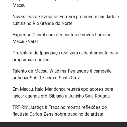
Macau
FPM
Novas leis de Ezequiel Ferreira promovem caridade e
FUTEBOL
cultura no Rio Grande do Norte
Expresso Cabral com descontos e novos horários
FUTSAL
Macau/Natal
FUTURO
Prefeitura de Ipanguaçu realizará cadastramento para
programas sociais
GERAÇÃO
Talento de Macau: Wladimir Fernandes é campeão
potiguar Sub-17 com o Santa Cruz
DE
EMPREGO
Em Macau, Ítalo Mendonça reunirá apoiadores para
lançar agenda pró-Bibiano e Juninho Saia Rodada
E
TRT-RN: Justiça & Trabalho mostra reflexões do
RENDA
flautista Carlos Zens sobre trabalho do artista
GOVERNO