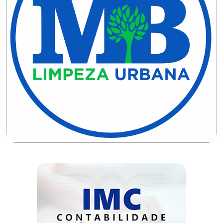
DO
MUNDO
CORO
DE
VIVAS!
CORRIDA
ROSA
CULTURA
CURSINHO
PREPARATÓRIO