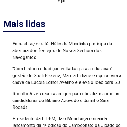
« jul
FANEX
Mais lidas
FESTA
DAS
CRIANÇAS
Entre abraços e fé, Hélio de Mundinho participa da
abertura dos festejos de Nossa Senhora dos
Navegantes
FESTA
DO
“Com história e tradição voltadas para a educação”:
gestão de Sueli Bezerra, Márcia Lidiane e equipe vira a
SAL
chave da Escola Edinor Avelino e eleva o Ideb para 5,3
2025
Rodolfo Alves reunirá amigos para oficializar apoio às
candidaturas de Bibiano Azevedo e Juninho Saia
FINANCEIRO
Rodada
Presidente da LIDEM, Ítalo Mendonça comanda
FOLIA
lançamento da 4ª edição do Campeonato da Cidade de