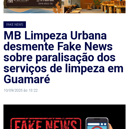
MACAU
CÂMARA
FAKE NEWS
DE
MB Limpeza Urbana
NATAL
desmente Fake News
sobre paralisação dos
CÂMARA
serviços de limpeza em
FEDERAL
Guamaré
CÂMARA
10/09/2025 às 13:22
MUNICIPAL
DE
MACAU