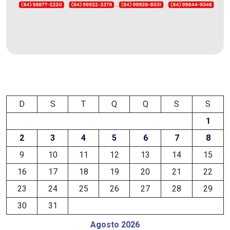
DO
MUNDO
CORO
DE
VIVAS!
D
S
T
Q
Q
S
S
1
CORRIDA
2
3
4
5
6
7
8
ROSA
9
10
11
12
13
14
15
CULTURA
16
17
18
19
20
21
22
23
24
25
26
27
28
29
CURSINHO
30
31
PREPARATÓRIO
Agosto 2026