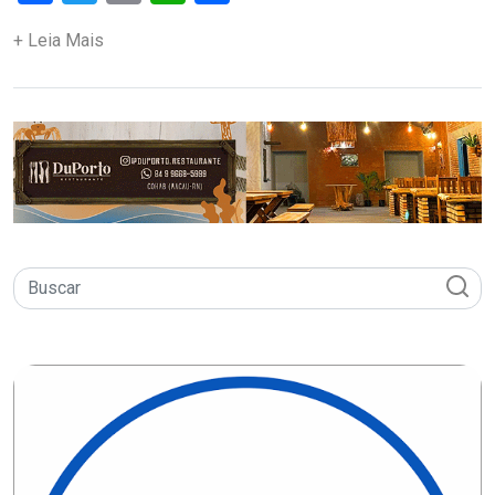
ASSISTÊNCIA
+ Leia Mais
MÉDICA
BASTIDORES
Blog
BRASIL
CÂMARA
DE
GUAMARÉ
CÂMARA
DE