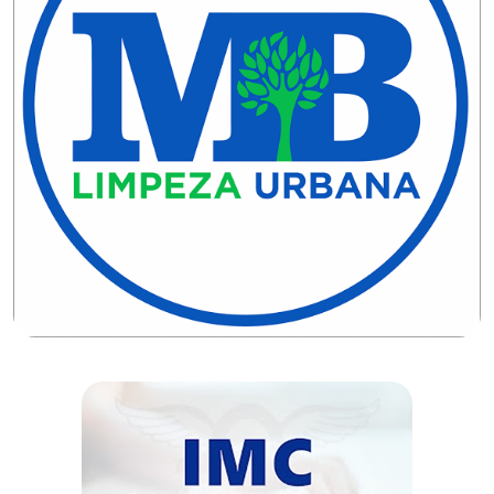
MACAU
CÂMARA
DE
NATAL
CÂMARA
FEDERAL
CÂMARA
MUNICIPAL
DE
MACAU