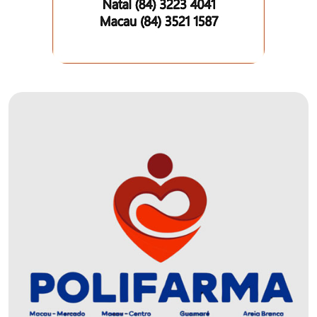
DO
RN
CICLISMO
COMPETIÇÃO
COMPROMISSO
CONFERÊNCIA
DE
SAÚDE
CONQUISTA
COPA