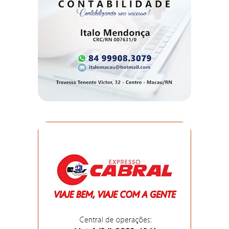
CAMPEONATO
DE
BLOCOS
CAPACITAÇÃO
CARNAUBAIS
CARNAVAL
CARNAVAL
DE
MACAU
CARNAVAL