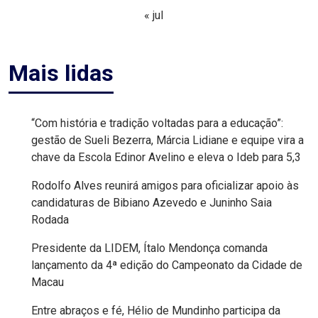
« jul
DEMISSÕES
DESCASO
Mais lidas
DESENVOLVIMENTO
ECONÔMICO
“Com história e tradição voltadas para a educação”:
gestão de Sueli Bezerra, Márcia Lidiane e equipe vira a
DESENVOLVIMENTO
chave da Escola Edinor Avelino e eleva o Ideb para 5,3
RURAL
Rodolfo Alves reunirá amigos para oficializar apoio às
candidaturas de Bibiano Azevedo e Juninho Saia
DIA
Rodada
DAS
Presidente da LIDEM, Ítalo Mendonça comanda
lançamento da 4ª edição do Campeonato da Cidade de
CRIANÇAS
Macau
ECONOMIA
Entre abraços e fé, Hélio de Mundinho participa da