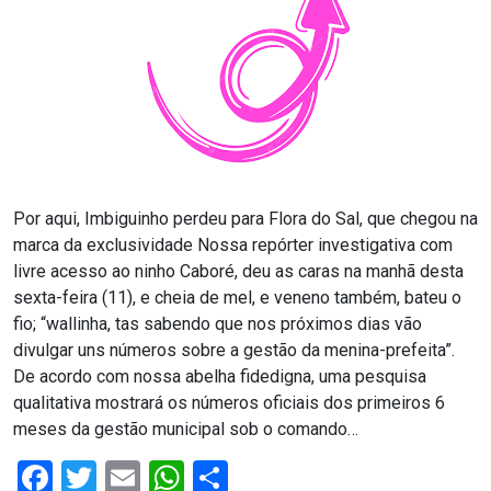
RN
ASSEMBLEIA
E
VOCÊ
Por aqui, Imbiguinho perdeu para Flora do Sal, que chegou na
ASSEMBLEIA
marca da exclusividade Nossa repórter investigativa com
LEGISLATIVA
livre acesso ao ninho Caboré, deu as caras na manhã desta
sexta-feira (11), e cheia de mel, e veneno também, bateu o
DO
fio; “wallinha, tas sabendo que nos próximos dias vão
RN
divulgar uns números sobre a gestão da menina-prefeita”.
De acordo com nossa abelha fidedigna, uma pesquisa
qualitativa mostrará os números oficiais dos primeiros 6
ASSEMBLEIA
meses da gestão municipal sob o comando…
RN
Facebook
Twitter
Email
WhatsApp
Share