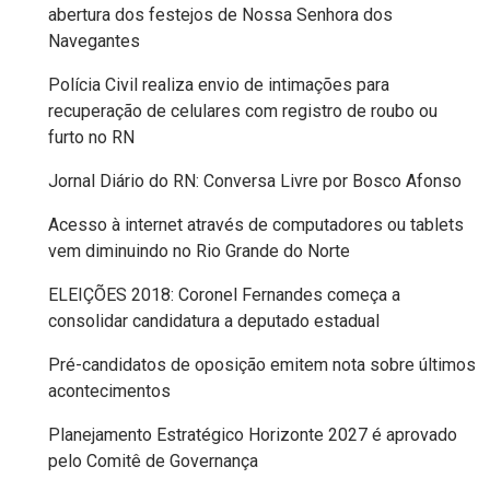
abertura dos festejos de Nossa Senhora dos
Navegantes
EDUCAÇÃO
Polícia Civil realiza envio de intimações para
ELEIÇÃO
recuperação de celulares com registro de roubo ou
furto no RN
ESCOLAR
Jornal Diário do RN: Conversa Livre por Bosco Afonso
ELEIÇÕES
Acesso à internet através de computadores ou tablets
2026
vem diminuindo no Rio Grande do Norte
ELEIÇÕES 2018: Coronel Fernandes começa a
EMANCIPAÇÃO
consolidar candidatura a deputado estadual
DE
Pré-candidatos de oposição emitem nota sobre últimos
CARNAUBAIS
acontecimentos
Planejamento Estratégico Horizonte 2027 é aprovado
EMANCIPAÇÃO
pelo Comitê de Governança
DE