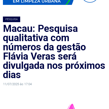
AGOSTO
LILÁS
PESQUISA
ALEGRIA
Macau: Pesquisa
qualitativa com
ALRN
números da gestão
ANIVERSARIANTE
Flávia Veras será
divulgada nos próximos
ARTICULAÇÃO
dias
PARLAMENTAR
11/07/2025 às 17:04
ARTIGO
ASSEMBLEIA
DO