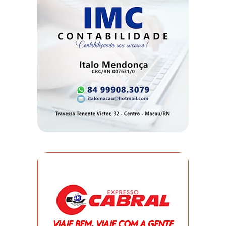
CAMPEONATO
DE
BLOCOS
CAPACITAÇÃO
CARNAUBAIS
CARNAVAL
CARNAVAL
DE
MACAU
CARNAVAL