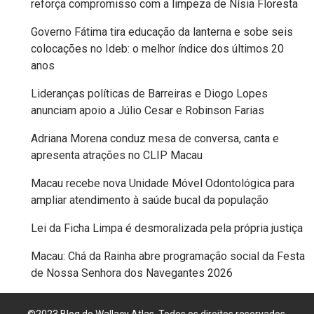
reforça compromisso com a limpeza de Nísia Floresta
EDUCAÇÃO
Governo Fátima tira educação da lanterna e sobe seis
colocações no Ideb: o melhor índice dos últimos 20
anos
ELEIÇÃO
ESCOLAR
Lideranças políticas de Barreiras e Diogo Lopes
anunciam apoio a Júlio Cesar e Robinson Farias
ELEIÇÕES
Adriana Morena conduz mesa de conversa, canta e
2026
apresenta atrações no CLIP Macau
Macau recebe nova Unidade Móvel Odontológica para
EMANCIPAÇÃO
ampliar atendimento à saúde bucal da população
DE
Lei da Ficha Limpa é desmoralizada pela própria justiça
CARNAUBAIS
Macau: Chá da Rainha abre programação social da Festa
de Nossa Senhora dos Navegantes 2026
EMANCIPAÇÃO
DE