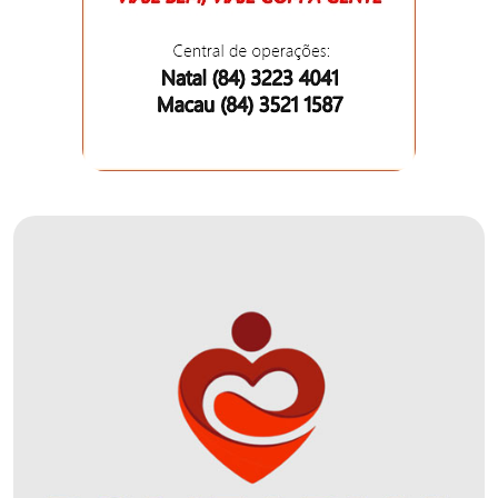
DO
RN
CICLISMO
COMPETIÇÃO
COMPROMISSO
CONFERÊNCIA
DE
SAÚDE
CONQUISTA
COPA