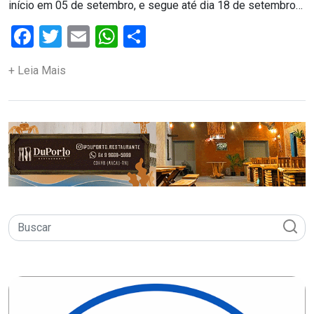
início em 05 de setembro, e segue até dia 18 de setembro…
ASSISTÊNCIA
Facebook
Twitter
Email
WhatsApp
Share
MÉDICA
+ Leia Mais
BASTIDORES
Blog
BRASIL
CÂMARA
DE
GUAMARÉ
CÂMARA
DE