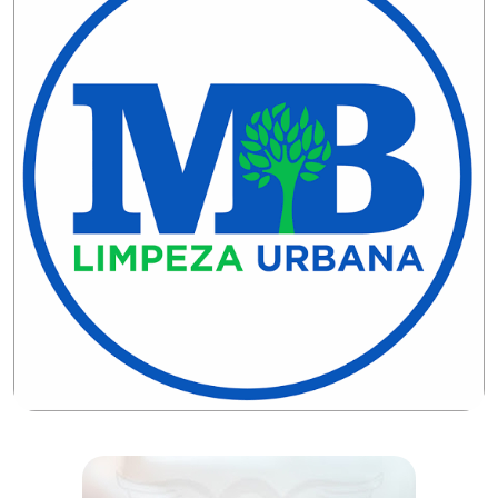
MACAU
CÂMARA
DE
NATAL
CÂMARA
FEDERAL
CÂMARA
MUNICIPAL
DE
MACAU