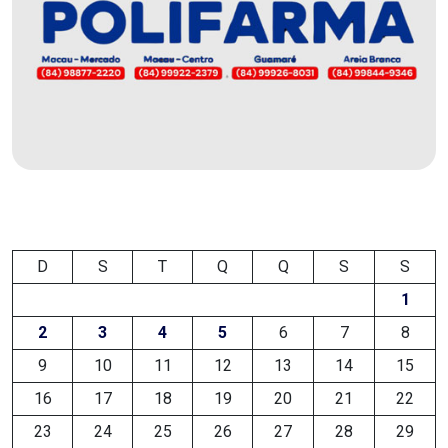
DO
MUNDO
CORO
DE
VIVAS!
CORRIDA
D
S
T
Q
Q
S
S
ROSA
1
CULTURA
2
3
4
5
6
7
8
9
10
11
12
13
14
15
CURSINHO
16
17
18
19
20
21
22
PREPARATÓRIO
23
24
25
26
27
28
29