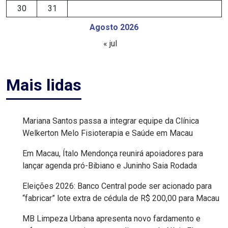
30
31
DEMISSÕES
Agosto 2026
DESCASO
« jul
DESENVOLVIMENTO
Mais lidas
ECONÔMICO
DESENVOLVIMENTO
Mariana Santos passa a integrar equipe da Clínica
RURAL
Welkerton Melo Fisioterapia e Saúde em Macau
Em Macau, Ítalo Mendonça reunirá apoiadores para
DIA
lançar agenda pró-Bibiano e Juninho Saia Rodada
DAS
Eleições 2026: Banco Central pode ser acionado para
CRIANÇAS
“fabricar” lote extra de cédula de R$ 200,00 para Macau
MB Limpeza Urbana apresenta novo fardamento e
ECONOMIA