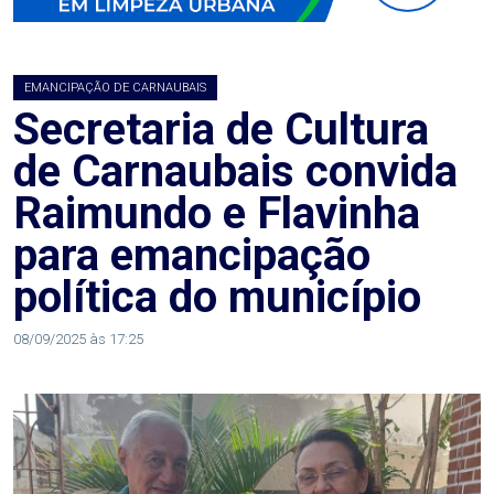
AGOSTO
LILÁS
EMANCIPAÇÃO DE CARNAUBAIS
ALEGRIA
Secretaria de Cultura
de Carnaubais convida
ALRN
Raimundo e Flavinha
ANIVERSARIANTE
para emancipação
política do município
ARTICULAÇÃO
PARLAMENTAR
08/09/2025 às 17:25
ARTIGO
ASSEMBLEIA
DO