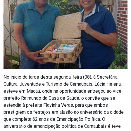
RN
ASSEMBLEIA
E
VOCÊ
ASSEMBLEIA
LEGISLATIVA
No início da tarde desta segunda-feira (08), à Secretária
DO
Cultura, Juventude e Turismo de Carnaubais, Lúcia Helena,
esteve em Macau, onde na oportunidade entregou ao vice-
RN
prefeito Raimundo da Casa de Saúde, o convite que se
estendia à prefeita Flavinha Veras, para que ambos
ASSEMBLEIA
prestigiem os festejos em alusão ao aniversário da cidade,
que completa 62 anos de Emancipação Política. O
RN
aniversário de emancipação política de Carnaubais é teve