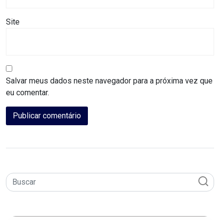
MACAU
Site
CÂMARA
DE
NATAL
Salvar meus dados neste navegador para a próxima vez que
eu comentar.
CÂMARA
FEDERAL
CÂMARA
MUNICIPAL
DE
MACAU