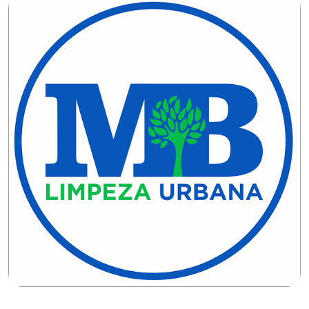
CAMPEONATO
DE
BLOCOS
CAPACITAÇÃO
CARNAUBAIS
CARNAVAL
CARNAVAL
DE
MACAU
CARNAVAL