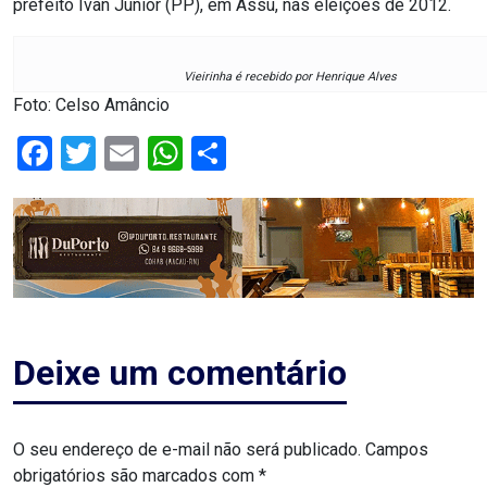
prefeito Ivan Júnior (PP), em Assú, nas eleições de 2012.
RN
Vieirinha é recebido por Henrique Alves
ASSEMBLEIA
Foto: Celso Amâncio
E
Facebook
Twitter
Email
WhatsApp
Share
VOCÊ
ASSEMBLEIA
LEGISLATIVA
DO
RN
Deixe um comentário
ASSEMBLEIA
RN
O seu endereço de e-mail não será publicado.
Campos
obrigatórios são marcados com
*