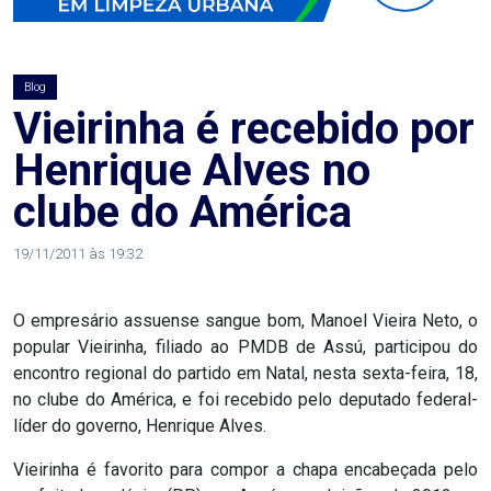
AGOSTO
LILÁS
Blog
ALEGRIA
Vieirinha é recebido por
Henrique Alves no
ALRN
clube do América
ANIVERSARIANTE
19/11/2011 às 19:32
ARTICULAÇÃO
O empresário assuense sangue bom, Manoel Vieira Neto, o
PARLAMENTAR
popular Vieirinha, filiado ao PMDB de Assú, participou do
encontro regional do partido em Natal, nesta sexta-feira, 18,
ARTIGO
no clube do América, e foi recebido pelo deputado federal-
líder do governo, Henrique Alves.
ASSEMBLEIA
Vieirinha é favorito para compor a chapa encabeçada pelo
DO