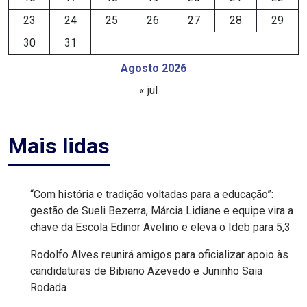
23
24
25
26
27
28
29
EDUCAÇÃO
30
31
ELEIÇÃO
Agosto 2026
ESCOLAR
« jul
ELEIÇÕES
Mais lidas
2026
EMANCIPAÇÃO
“Com história e tradição voltadas para a educação”:
gestão de Sueli Bezerra, Márcia Lidiane e equipe vira a
DE
chave da Escola Edinor Avelino e eleva o Ideb para 5,3
CARNAUBAIS
Rodolfo Alves reunirá amigos para oficializar apoio às
candidaturas de Bibiano Azevedo e Juninho Saia
EMANCIPAÇÃO
Rodada
DE