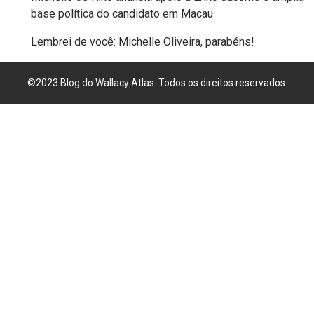
base política do candidato em Macau
FANEX
Lembrei de você: Michelle Oliveira, parabéns!
FESTA
DAS
©2023 Blog do Wallacy Atlas. Todos os direitos reservados.
CRIANÇAS
FESTA
DO
SAL
2025
FINANCEIRO
FOLIA