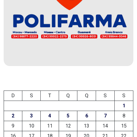
DEMISSÕES
DESCASO
DESENVOLVIMENTO
ECONÔMICO
DESENVOLVIMENTO
RURAL
DIA
D
S
T
Q
Q
S
S
1
DAS
2
3
4
5
6
7
8
CRIANÇAS
9
10
11
12
13
14
15
ECONOMIA
16
17
18
19
20
21
22