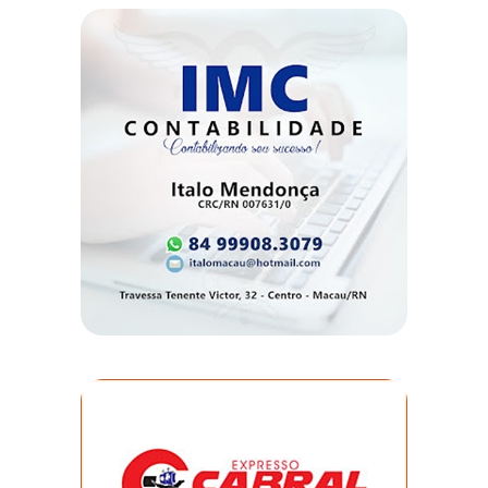
DO
RN
CICLISMO
COMPETIÇÃO
COMPROMISSO
CONFERÊNCIA
DE
SAÚDE
CONQUISTA
COPA