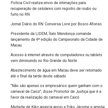
Polícia Civil realiza envio de intimações para
MACAU
recuperação de celulares com registro de roubo ou
furto no RN
EMANCIPAÇÃO
Jornal Diário do RN: Conversa Livre por Bosco Afonso
POLÍTICA
Presidente da LIDEM, Ítalo Mendonça comanda
lançamento da 4ª edição do Campeonato da Cidade de
EMPREENDIMENTO
Macau
ENTREVISTA
Acesso à internet através de computadores ou tablets
vem diminuindo no Rio Grande do Norte
ESPORTE
Abastecimento de água em Macau deve ser retomado
até o final da tarde deste sábado
EVENTOS
“Não são apenas os empresários quem ganham com o
carnaval de Caicó”, disse Promotor de Justiça que é a
FAKE
favor da realização do carnaval em Caicó
NEWS
Michelle de Kiko anuncia apoio a Eriko Jácome e amplia