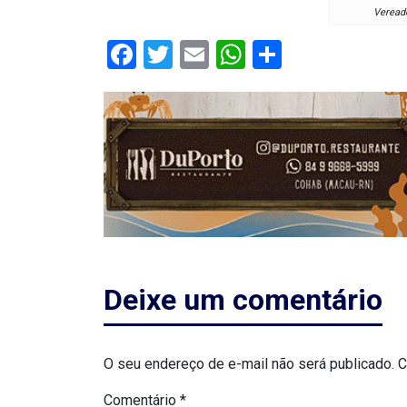
ASSISTÊNCIA
Veread
MÉDICA
Facebook
Twitter
Email
WhatsApp
Share
BASTIDORES
Blog
BRASIL
CÂMARA
DE
Deixe um comentário
GUAMARÉ
CÂMARA
O seu endereço de e-mail não será publicado.
C
DE
Comentário
*