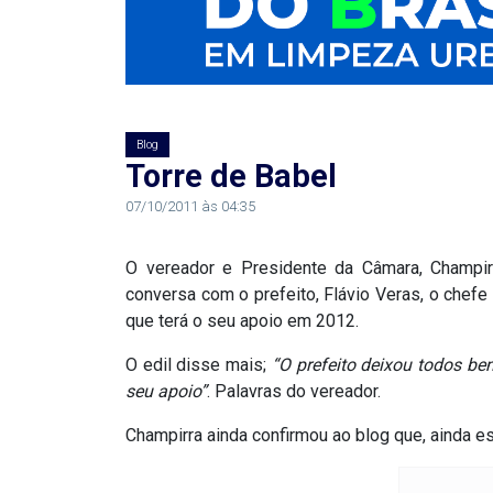
RN
ASSEMBLEIA
E
Blog
Torre de Babel
VOCÊ
07/10/2011 às 04:35
ASSEMBLEIA
O vereador e Presidente da Câmara, Champir
LEGISLATIVA
conversa com o prefeito, Flávio Veras, o chefe 
DO
que terá o seu apoio em 2012.
RN
O edil disse mais;
“O prefeito deixou todos be
seu apoio”
. Palavras do vereador.
ASSEMBLEIA
Champirra ainda confirmou ao blog que, ainda es
RN