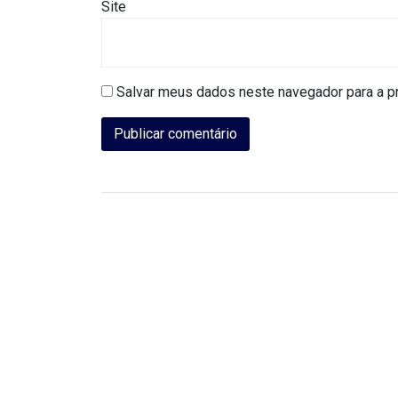
CAMPEONATO
Site
DE
BLOCOS
Salvar meus dados neste navegador para a p
CAPACITAÇÃO
CARNAUBAIS
CARNAVAL
CARNAVAL
DE
MACAU
CARNAVAL