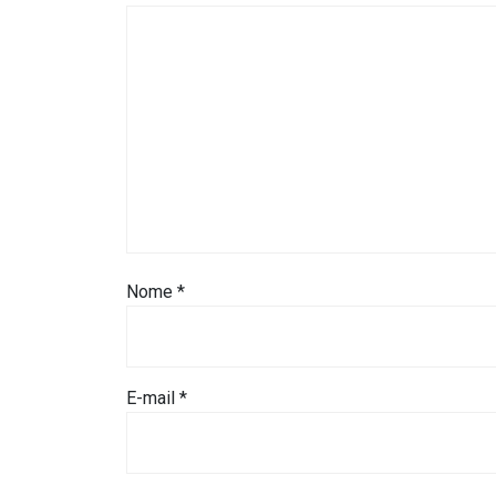
MACAU
CÂMARA
DE
NATAL
CÂMARA
FEDERAL
Nome
*
CÂMARA
MUNICIPAL
E-mail
*
DE
MACAU