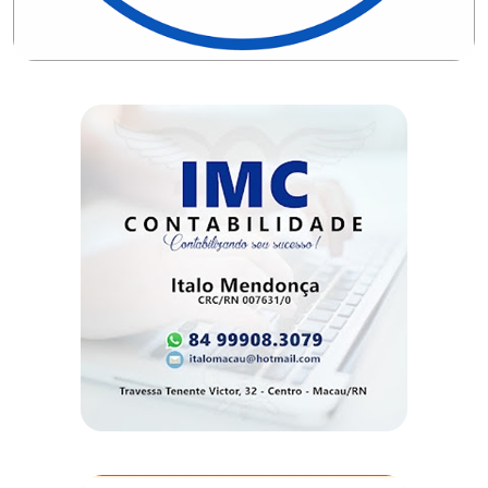
DO
RN
CICLISMO
COMPETIÇÃO
COMPROMISSO
CONFERÊNCIA
DE
SAÚDE
CONQUISTA
COPA