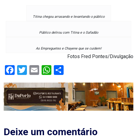
RN
Titina chegou arrasando e levantando o público
ASSEMBLEIA
Público delirou com Titina e o Safadão
E
VOCÊ
As Empreguetes e Chayene que se cuidem!
Fotos Fred Pontes/Divulgação
ASSEMBLEIA
Facebook
Twitter
Email
WhatsApp
Share
LEGISLATIVA
DO
RN
ASSEMBLEIA
RN
Deixe um comentário