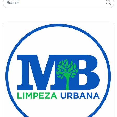
CAMPEONATO
DE
BLOCOS
CAPACITAÇÃO
CARNAUBAIS
CARNAVAL
CARNAVAL
DE
MACAU
CARNAVAL