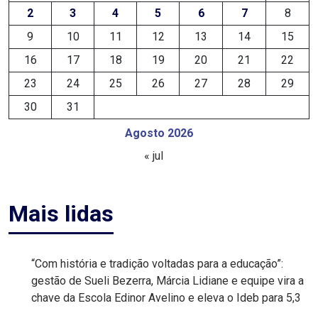
2
3
4
5
6
7
8
EDUCAÇÃO
9
10
11
12
13
14
15
16
17
18
19
20
21
22
ELEIÇÃO
23
24
25
26
27
28
29
ESCOLAR
30
31
ELEIÇÕES
Agosto 2026
« jul
2026
EMANCIPAÇÃO
Mais lidas
DE
CARNAUBAIS
“Com história e tradição voltadas para a educação”:
gestão de Sueli Bezerra, Márcia Lidiane e equipe vira a
EMANCIPAÇÃO
chave da Escola Edinor Avelino e eleva o Ideb para 5,3
DE