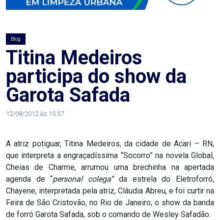
AGOSTO
LILÁS
Blog
ALEGRIA
Titina Medeiros
participa do show da
ALRN
Garota Safada
ANIVERSARIANTE
12/08/2012 às 15:57
ARTICULAÇÃO
A atriz potiguar, Titina Medeiros, da cidade de Acari – RN,
PARLAMENTAR
que interpreta a engraçadíssima “Socorro” na novela Global,
Cheias de Charme, arrumou uma brechinha na apertada
ARTIGO
agenda de “
personal colega”
da estrela do Eletroforró,
Chayene, interpretada pela atriz, Cláudia Abreu, e foi curtir na
ASSEMBLEIA
Feira de São Cristovão, no Rio de Janeiro, o show da banda
de forró Garota Safada, sob o comando de Wesley Safadão.
DO