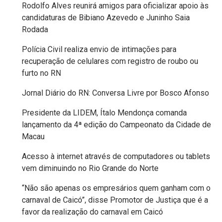
Rodolfo Alves reunirá amigos para oficializar apoio às
MACAU
candidaturas de Bibiano Azevedo e Juninho Saia
Rodada
EMANCIPAÇÃO
Polícia Civil realiza envio de intimações para
POLÍTICA
recuperação de celulares com registro de roubo ou
furto no RN
EMPREENDIMENTO
Jornal Diário do RN: Conversa Livre por Bosco Afonso
ENTREVISTA
Presidente da LIDEM, Ítalo Mendonça comanda
lançamento da 4ª edição do Campeonato da Cidade de
Macau
ESPORTE
Acesso à internet através de computadores ou tablets
EVENTOS
vem diminuindo no Rio Grande do Norte
“Não são apenas os empresários quem ganham com o
FAKE
carnaval de Caicó”, disse Promotor de Justiça que é a
NEWS
favor da realização do carnaval em Caicó