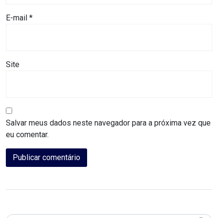
MACAU
E-mail
*
CÂMARA
DE
Site
NATAL
CÂMARA
FEDERAL
Salvar meus dados neste navegador para a próxima vez que
eu comentar.
CÂMARA
MUNICIPAL
DE
MACAU