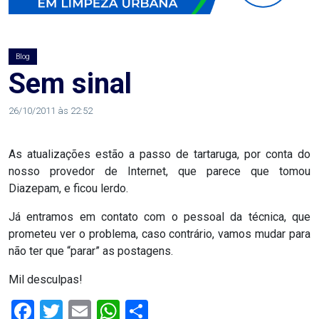
AGOSTO
LILÁS
Blog
ALEGRIA
Sem sinal
ALRN
26/10/2011 às 22:52
ANIVERSARIANTE
As atualizações estão a passo de tartaruga, por conta do
nosso provedor de Internet, que parece que tomou
ARTICULAÇÃO
Diazepam, e ficou lerdo.
PARLAMENTAR
Já entramos em contato com o pessoal da técnica, que
prometeu ver o problema, caso contrário, vamos mudar para
ARTIGO
não ter que “parar” as postagens.
Mil desculpas!
ASSEMBLEIA
Facebook
Twitter
Email
WhatsApp
Share
DO