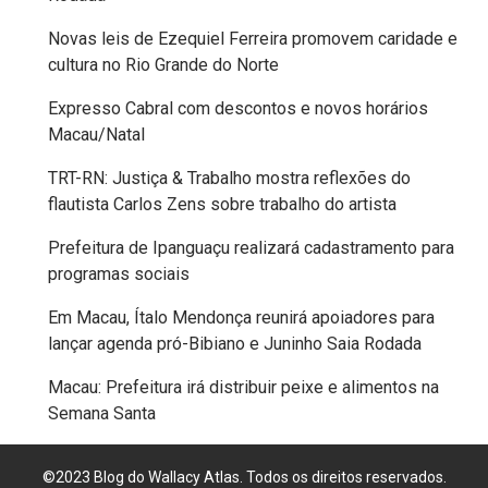
MACAU
Novas leis de Ezequiel Ferreira promovem caridade e
cultura no Rio Grande do Norte
EMANCIPAÇÃO
Expresso Cabral com descontos e novos horários
POLÍTICA
Macau/Natal
TRT-RN: Justiça & Trabalho mostra reflexões do
EMPREENDIMENTO
flautista Carlos Zens sobre trabalho do artista
ENTREVISTA
Prefeitura de Ipanguaçu realizará cadastramento para
programas sociais
ESPORTE
Em Macau, Ítalo Mendonça reunirá apoiadores para
lançar agenda pró-Bibiano e Juninho Saia Rodada
EVENTOS
Macau: Prefeitura irá distribuir peixe e alimentos na
Semana Santa
FAKE
NEWS
©2023 Blog do Wallacy Atlas. Todos os direitos reservados.