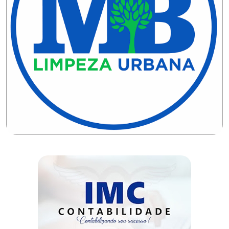
CAMPEONATO
DE
BLOCOS
CAPACITAÇÃO
CARNAUBAIS
CARNAVAL
CARNAVAL
DE
MACAU
CARNAVAL