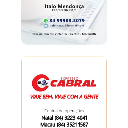
DO
RN
CICLISMO
COMPETIÇÃO
COMPROMISSO
CONFERÊNCIA
DE
SAÚDE
CONQUISTA
COPA