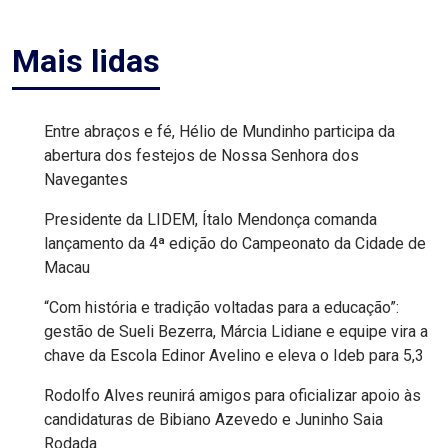
EDUCAÇÃO
Mais lidas
ELEIÇÃO
ESCOLAR
Entre abraços e fé, Hélio de Mundinho participa da
abertura dos festejos de Nossa Senhora dos
Navegantes
ELEIÇÕES
Presidente da LIDEM, Ítalo Mendonça comanda
2026
lançamento da 4ª edição do Campeonato da Cidade de
Macau
EMANCIPAÇÃO
“Com história e tradição voltadas para a educação”:
DE
gestão de Sueli Bezerra, Márcia Lidiane e equipe vira a
CARNAUBAIS
chave da Escola Edinor Avelino e eleva o Ideb para 5,3
Rodolfo Alves reunirá amigos para oficializar apoio às
EMANCIPAÇÃO
candidaturas de Bibiano Azevedo e Juninho Saia
DE
Rodada