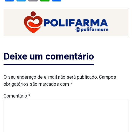
RN
ASSEMBLEIA
E
VOCÊ
Deixe um comentário
ASSEMBLEIA
LEGISLATIVA
O seu endereço de e-mail não será publicado.
Campos
DO
obrigatórios são marcados com
*
RN
Comentário
*
ASSEMBLEIA
RN