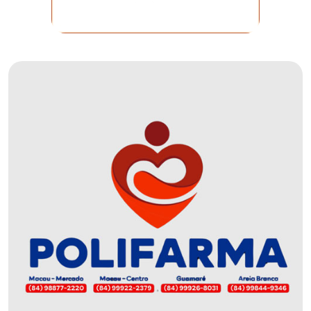
DO
MUNDO
CORO
DE
VIVAS!
CORRIDA
ROSA
CULTURA
CURSINHO
PREPARATÓRIO