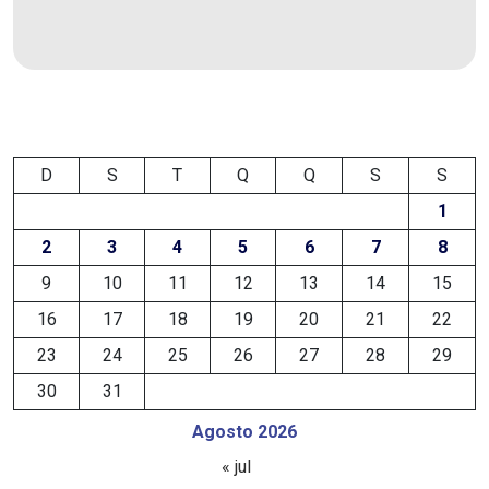
DEMISSÕES
DESCASO
DESENVOLVIMENTO
D
S
T
Q
Q
S
S
ECONÔMICO
1
DESENVOLVIMENTO
2
3
4
5
6
7
8
RURAL
9
10
11
12
13
14
15
16
17
18
19
20
21
22
DIA
23
24
25
26
27
28
29
DAS
30
31
CRIANÇAS
Agosto 2026
« jul
ECONOMIA