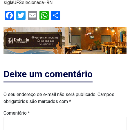
siglaUFSelecionada=RN
ASSISTÊNCIA
Facebook
Twitter
Email
WhatsApp
Share
MÉDICA
BASTIDORES
Blog
BRASIL
Deixe um comentário
CÂMARA
DE
O seu endereço de e-mail não será publicado.
Campos
GUAMARÉ
obrigatórios são marcados com
*
CÂMARA
Comentário
*
DE