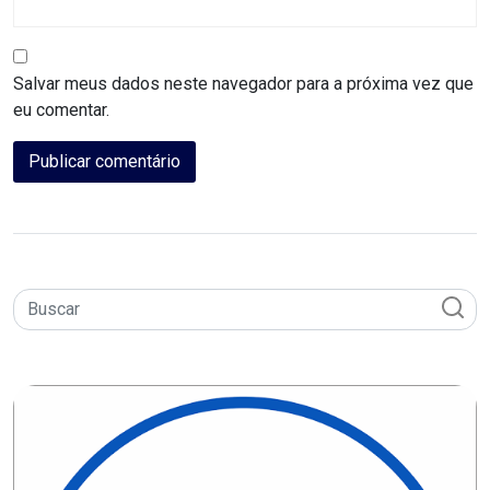
CAMPEONATO
DE
BLOCOS
Salvar meus dados neste navegador para a próxima vez que
eu comentar.
CAPACITAÇÃO
CARNAUBAIS
CARNAVAL
CARNAVAL
DE
MACAU
CARNAVAL