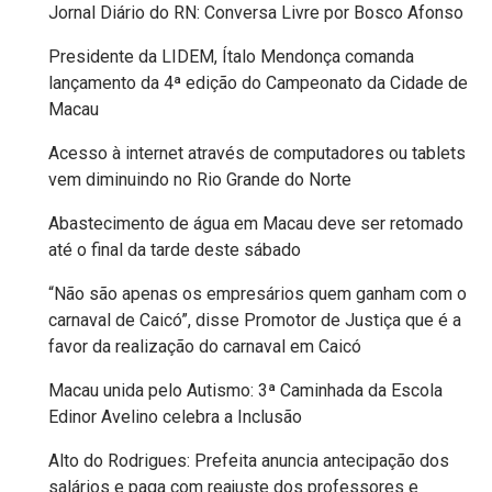
Jornal Diário do RN: Conversa Livre por Bosco Afonso
FANEX
Presidente da LIDEM, Ítalo Mendonça comanda
lançamento da 4ª edição do Campeonato da Cidade de
FESTA
Macau
DAS
Acesso à internet através de computadores ou tablets
CRIANÇAS
vem diminuindo no Rio Grande do Norte
Abastecimento de água em Macau deve ser retomado
FESTA
até o final da tarde deste sábado
DO
“Não são apenas os empresários quem ganham com o
SAL
carnaval de Caicó”, disse Promotor de Justiça que é a
2025
favor da realização do carnaval em Caicó
​Macau unida pelo Autismo: 3ª Caminhada da Escola
FINANCEIRO
Edinor Avelino celebra a Inclusão
Alto do Rodrigues: Prefeita anuncia antecipação dos
FOLIA
salários e paga com reajuste dos professores e