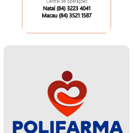
DEMISSÕES
DESCASO
DESENVOLVIMENTO
ECONÔMICO
DESENVOLVIMENTO
RURAL
DIA
DAS
CRIANÇAS
ECONOMIA