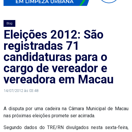
AGOSTO
LILÁS
Blog
ALEGRIA
Eleições 2012: São
registradas 71
ALRN
candidaturas para o
ANIVERSARIANTE
cargo de vereador e
vereadora em Macau
ARTICULAÇÃO
PARLAMENTAR
14/07/2012 às 03:48
ARTIGO
A disputa por uma cadeira na Câmara Municipal de Macau
nas próximas eleições promete ser acirrada.
ASSEMBLEIA
Segundo dados do TRE/RN divulgados nesta sexta-feira,
DO