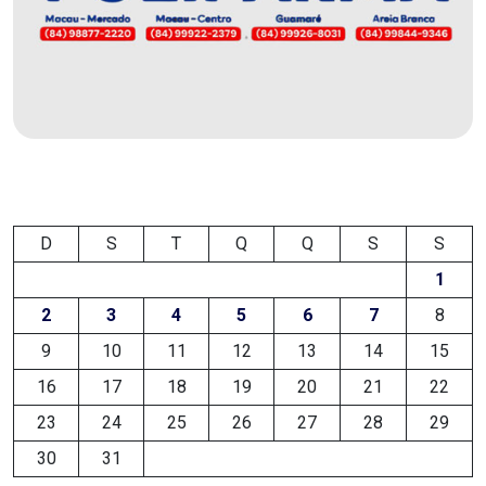
EDUCAÇÃO
ELEIÇÃO
ESCOLAR
ELEIÇÕES
2026
D
S
T
Q
Q
S
S
1
EMANCIPAÇÃO
2
3
4
5
6
7
8
DE
9
10
11
12
13
14
15
CARNAUBAIS
16
17
18
19
20
21
22
23
24
25
26
27
28
29
EMANCIPAÇÃO
30
31
DE