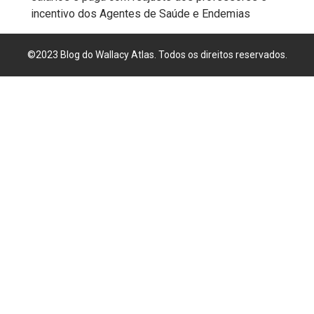
incentivo dos Agentes de Saúde e Endemias
FPM
FUTEBOL
©2023 Blog do Wallacy Atlas. Todos os direitos reservados.
FUTSAL
FUTURO
GERAÇÃO
DE
EMPREGO
E
RENDA
GOVERNO