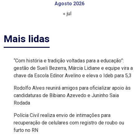
Agosto 2026
MACAU
« jul
EMANCIPAÇÃO
Mais lidas
POLÍTICA
EMPREENDIMENTO
“Com história e tradição voltadas para a educação”:
gestão de Sueli Bezerra, Márcia Lidiane e equipe vira a
ENTREVISTA
chave da Escola Edinor Avelino e eleva o Ideb para 5,3
ESPORTE
Rodolfo Alves reunirá amigos para oficializar apoio às
candidaturas de Bibiano Azevedo e Juninho Saia
EVENTOS
Rodada
Polícia Civil realiza envio de intimações para
FAKE
recuperação de celulares com registro de roubo ou
NEWS
furto no RN