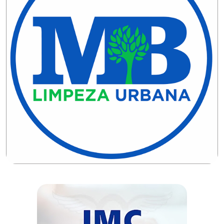
DO
RN
CICLISMO
COMPETIÇÃO
COMPROMISSO
CONFERÊNCIA
DE
SAÚDE
CONQUISTA
COPA