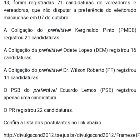
13, foram registradas 71 candidaturas de vereadores e
RN
vereadoras, que irão disputar a preferência do eleitorado
macauense em 07 de outubro.
ASSEMBLEIA
A Coligação do
prefeitável
Kerginaldo Pinto (PMDB)
E
registrou 21 candidaturas.
VOCÊ
A Coligação da
prefeitável
Odete Lopes (DEM) registrou 16
candidaturas.
ASSEMBLEIA
A Coligação do
prefeitável
Dr. Wilson Roberto (PT) registrou
LEGISLATIVA
11 candidaturas.
DO
O PSB do
prefeitável
Eduardo Lemos (PSB) registrou
apenas uma candidatura.
RN
O PR registrou 22 candidaturas.
ASSEMBLEIA
Confira a lista dos postulantes no link abaixo.
RN
http://divulgacand2012.tse.jus.br/divulgacand2012/FramesetPr