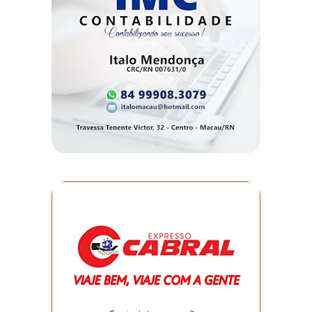
DO
MUNDO
CORO
DE
VIVAS!
CORRIDA
ROSA
CULTURA
CURSINHO
PREPARATÓRIO