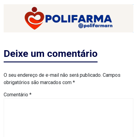
RN
ASSEMBLEIA
E
VOCÊ
Deixe um comentário
ASSEMBLEIA
LEGISLATIVA
O seu endereço de e-mail não será publicado.
Campos
obrigatórios são marcados com
*
DO
Comentário
*
RN
ASSEMBLEIA
RN