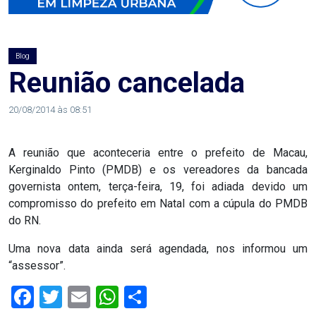
AGOSTO
LILÁS
Blog
ALEGRIA
Reunião cancelada
ALRN
20/08/2014 às 08:51
ANIVERSARIANTE
A reunião que aconteceria entre o prefeito de Macau,
Kerginaldo Pinto (PMDB) e os vereadores da bancada
ARTICULAÇÃO
governista ontem, terça-feira, 19, foi adiada devido um
compromisso do prefeito em Natal com a cúpula do PMDB
PARLAMENTAR
do RN.
ARTIGO
Uma nova data ainda será agendada, nos informou um
“assessor”.
ASSEMBLEIA
Facebook
Twitter
Email
WhatsApp
Share
DO