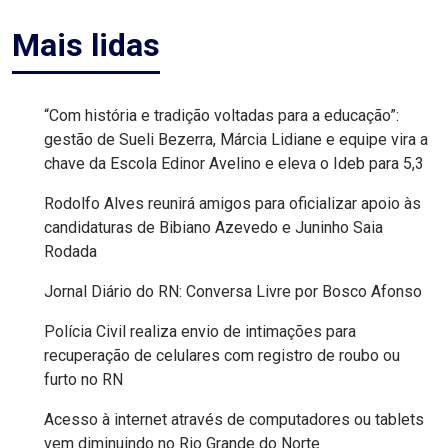
Mais lidas
EDUCAÇÃO
ELEIÇÃO
“Com história e tradição voltadas para a educação”:
ESCOLAR
gestão de Sueli Bezerra, Márcia Lidiane e equipe vira a
chave da Escola Edinor Avelino e eleva o Ideb para 5,3
ELEIÇÕES
Rodolfo Alves reunirá amigos para oficializar apoio às
2026
candidaturas de Bibiano Azevedo e Juninho Saia
Rodada
EMANCIPAÇÃO
Jornal Diário do RN: Conversa Livre por Bosco Afonso
DE
Polícia Civil realiza envio de intimações para
CARNAUBAIS
recuperação de celulares com registro de roubo ou
furto no RN
EMANCIPAÇÃO
Acesso à internet através de computadores ou tablets
DE
vem diminuindo no Rio Grande do Norte