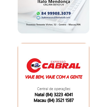
DO
RN
CICLISMO
COMPETIÇÃO
COMPROMISSO
CONFERÊNCIA
DE
SAÚDE
CONQUISTA
COPA