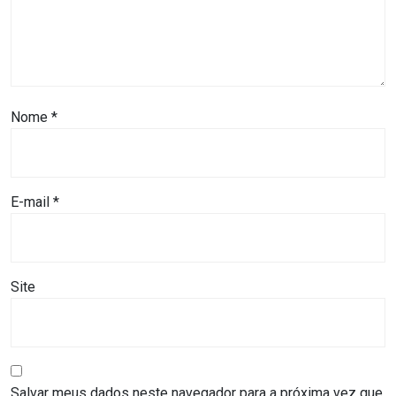
ASSISTÊNCIA
MÉDICA
BASTIDORES
Nome
*
Blog
BRASIL
E-mail
*
CÂMARA
DE
Site
GUAMARÉ
CÂMARA
DE
Salvar meus dados neste navegador para a próxima vez que