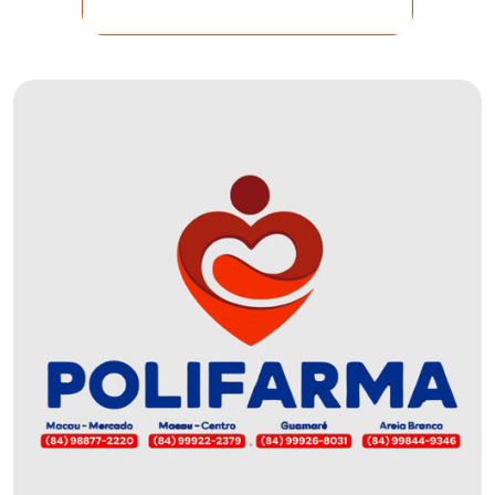
DO
MUNDO
CORO
DE
VIVAS!
CORRIDA
ROSA
CULTURA
CURSINHO
PREPARATÓRIO