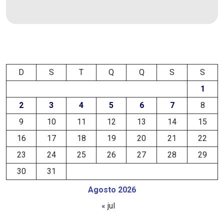
DEMISSÕES
DESCASO
DESENVOLVIMENTO
D
S
T
Q
Q
S
S
ECONÔMICO
1
2
3
4
5
6
7
8
DESENVOLVIMENTO
9
10
11
12
13
14
15
RURAL
16
17
18
19
20
21
22
DIA
23
24
25
26
27
28
29
30
31
DAS
Agosto 2026
CRIANÇAS
« jul
ECONOMIA