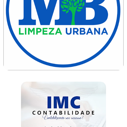
CAMPEONATO
DE
BLOCOS
CAPACITAÇÃO
CARNAUBAIS
CARNAVAL
CARNAVAL
DE
MACAU
CARNAVAL