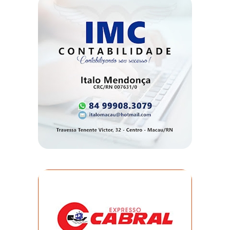
DEMISSÕES
DESCASO
DESENVOLVIMENTO
ECONÔMICO
DESENVOLVIMENTO
RURAL
DIA
DAS
CRIANÇAS
ECONOMIA