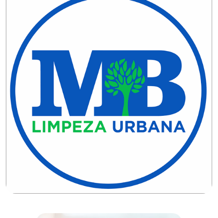
DO
MUNDO
CORO
DE
VIVAS!
CORRIDA
ROSA
CULTURA
CURSINHO
PREPARATÓRIO