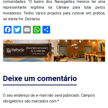
comunidades. “O bairro dos Navegantes merece ter uma
MACAU
representante legítima na Câmara para lutar pelos
moradores. Tenho vários projetos para colocar em prática,
CÂMARA
se eleita for. Declarou.
DE
Facebook
Twitter
Email
WhatsApp
Share
NATAL
CÂMARA
FEDERAL
CÂMARA
Deixe um comentário
MUNICIPAL
DE
O seu endereço de e-mail não será publicado.
Campos
MACAU
obrigatórios são marcados com
*