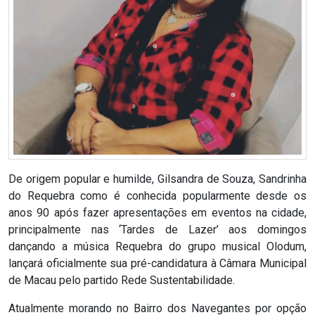
RN
ASSEMBLEIA
E
VOCÊ
ASSEMBLEIA
LEGISLATIVA
De origem popular e humilde, Gilsandra de Souza, Sandrinha
do Requebra como é conhecida popularmente desde os
DO
anos 90 após fazer apresentações em eventos na cidade,
RN
principalmente nas ‘Tardes de Lazer’ aos domingos
dançando a música Requebra do grupo musical Olodum,
ASSEMBLEIA
lançará oficialmente sua pré-candidatura à Câmara Municipal
de Macau pelo partido Rede Sustentabilidade.
RN
Atualmente morando no Bairro dos Navegantes por opção