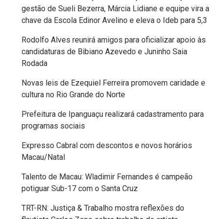
gestão de Sueli Bezerra, Márcia Lidiane e equipe vira a
FPM
chave da Escola Edinor Avelino e eleva o Ideb para 5,3
FUTEBOL
Rodolfo Alves reunirá amigos para oficializar apoio às
candidaturas de Bibiano Azevedo e Juninho Saia
Rodada
FUTSAL
Novas leis de Ezequiel Ferreira promovem caridade e
FUTURO
cultura no Rio Grande do Norte
Prefeitura de Ipanguaçu realizará cadastramento para
GERAÇÃO
programas sociais
DE
Expresso Cabral com descontos e novos horários
EMPREGO
Macau/Natal
E
Talento de Macau: Wladimir Fernandes é campeão
potiguar Sub-17 com o Santa Cruz
RENDA
TRT-RN: Justiça & Trabalho mostra reflexões do
GOVERNO