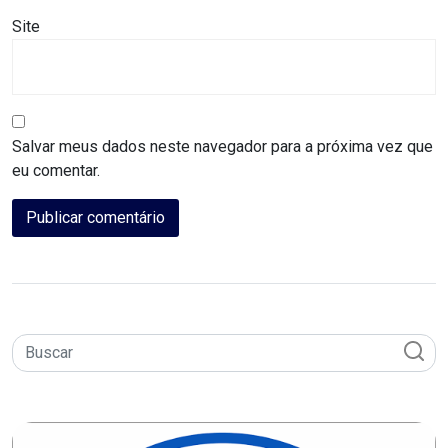
DO
Site
RN
CICLISMO
Salvar meus dados neste navegador para a próxima vez que
COMPETIÇÃO
eu comentar.
COMPROMISSO
CONFERÊNCIA
DE
SAÚDE
CONQUISTA
COPA