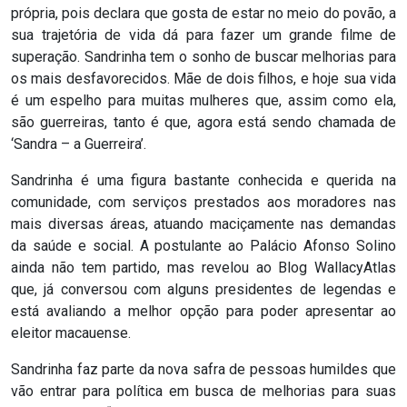
ASSISTÊNCIA
própria, pois declara que gosta de estar no meio do povão, a
sua trajetória de vida dá para fazer um grande filme de
MÉDICA
superação. Sandrinha tem o sonho de buscar melhorias para
os mais desfavorecidos. Mãe de dois filhos, e hoje sua vida
BASTIDORES
é um espelho para muitas mulheres que, assim como ela,
são guerreiras, tanto é que, agora está sendo chamada de
Blog
‘Sandra – a Guerreira’.
Sandrinha é uma figura bastante conhecida e querida na
BRASIL
comunidade, com serviços prestados aos moradores nas
mais diversas áreas, atuando maciçamente nas demandas
CÂMARA
da saúde e social. A postulante ao Palácio Afonso Solino
ainda não tem partido, mas revelou ao Blog WallacyAtlas
DE
que, já conversou com alguns presidentes de legendas e
GUAMARÉ
está avaliando a melhor opção para poder apresentar ao
eleitor macauense.
CÂMARA
Sandrinha faz parte da nova safra de pessoas humildes que
DE
vão entrar para política em busca de melhorias para suas