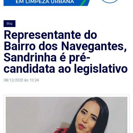
AGOSTO
LILÁS
Blog
ALEGRIA
Representante do
Bairro dos Navegantes,
ALRN
Sandrinha é pré-
ANIVERSARIANTE
candidata ao legislativo
ARTICULAÇÃO
08/12/2023 às 10:24
PARLAMENTAR
ARTIGO
ASSEMBLEIA
DO