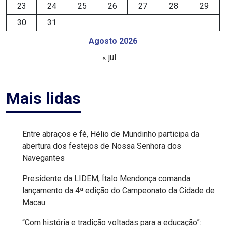
23
24
25
26
27
28
29
FANEX
30
31
FESTA
Agosto 2026
« jul
DAS
CRIANÇAS
Mais lidas
FESTA
DO
Entre abraços e fé, Hélio de Mundinho participa da
SAL
abertura dos festejos de Nossa Senhora dos
Navegantes
2025
Presidente da LIDEM, Ítalo Mendonça comanda
FINANCEIRO
lançamento da 4ª edição do Campeonato da Cidade de
Macau
FOLIA
“Com história e tradição voltadas para a educação”: