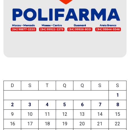
MACAU
EMANCIPAÇÃO
POLÍTICA
EMPREENDIMENTO
ENTREVISTA
ESPORTE
D
S
T
Q
Q
S
S
1
EVENTOS
2
3
4
5
6
7
8
FAKE
9
10
11
12
13
14
15
NEWS
16
17
18
19
20
21
22