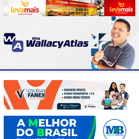
CATEGORIAS
07
DE
SETEMBRO
ABASTECIMENTO
AÇÃO
SOCIAL
ADMINISTRAÇÃO