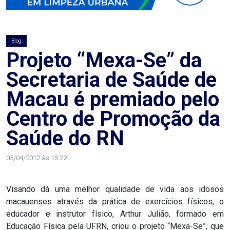
AGOSTO
LILÁS
Blog
ALEGRIA
Projeto “Mexa-Se” da
Secretaria de Saúde de
ALRN
Macau é premiado pelo
ANIVERSARIANTE
Centro de Promoção da
Saúde do RN
ARTICULAÇÃO
PARLAMENTAR
05/04/2012 às 15:22
ARTIGO
Visando dá uma melhor qualidade de vida aos idosos
macauenses através da prática de exercícios físicos, o
ASSEMBLEIA
educador e instrutor físico, Arthur Julião, formado em
DO
Educação Física pela UFRN, criou o projeto “Mexa-Se”, que