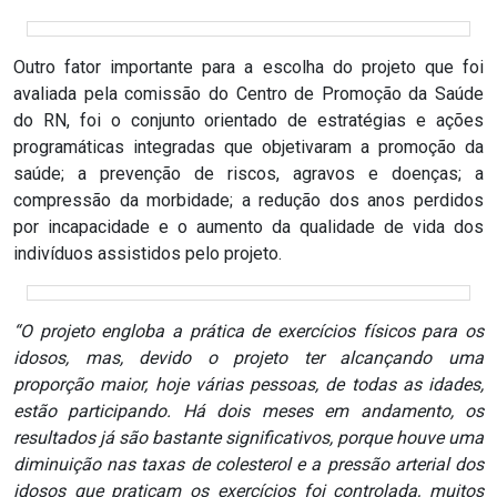
ASSISTÊNCIA
MÉDICA
Outro fator importante para a escolha do projeto que foi
avaliada pela comissão do Centro de Promoção da Saúde
BASTIDORES
do RN, foi o conjunto orientado de estratégias e ações
programáticas integradas que objetivaram a promoção da
Blog
saúde; a prevenção de riscos, agravos e doenças; a
compressão da morbidade; a redução dos anos perdidos
por incapacidade e o aumento da qualidade de vida dos
BRASIL
indivíduos assistidos pelo projeto.
CÂMARA
“O projeto engloba a prática de exercícios físicos para os
DE
idosos, mas, devido o projeto ter alcançando uma
GUAMARÉ
proporção maior, hoje várias pessoas, de todas as idades,
estão participando. Há dois meses em andamento, os
CÂMARA
resultados já são bastante significativos, porque houve uma
diminuição nas taxas de colesterol e a pressão arterial dos
DE
idosos que praticam os exercícios foi controlada, muitos