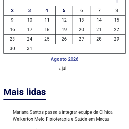
1
FANEX
2
3
4
5
6
7
8
9
10
11
12
13
14
15
FESTA
16
17
18
19
20
21
22
DAS
23
24
25
26
27
28
29
CRIANÇAS
30
31
FESTA
Agosto 2026
« jul
DO
SAL
Mais lidas
2025
FINANCEIRO
Mariana Santos passa a integrar equipe da Clínica
Welkerton Melo Fisioterapia e Saúde em Macau
FOLIA