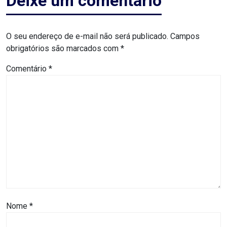
Deixe um comentário
CAMPEONATO
DE
O seu endereço de e-mail não será publicado.
Campos
BLOCOS
obrigatórios são marcados com
*
CAPACITAÇÃO
Comentário
*
CARNAUBAIS
CARNAVAL
CARNAVAL
DE
MACAU
Nome
*
CARNAVAL