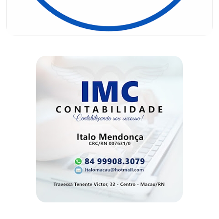
DEMISSÕES
DESCASO
DESENVOLVIMENTO
ECONÔMICO
DESENVOLVIMENTO
RURAL
DIA
DAS
CRIANÇAS
ECONOMIA