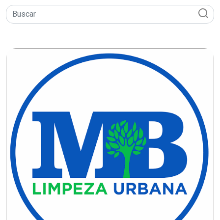
DO
MUNDO
CORO
DE
VIVAS!
CORRIDA
ROSA
CULTURA
CURSINHO
PREPARATÓRIO