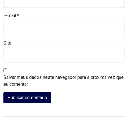
DO
RN
E-mail
*
CICLISMO
COMPETIÇÃO
Site
COMPROMISSO
CONFERÊNCIA
Salvar meus dados neste navegador para a próxima vez que
DE
eu comentar.
SAÚDE
CONQUISTA
COPA