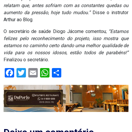
MACAU
relatam que, antes sofriam com as constantes quedas ou
aumento da pressão, hoje tudo mudou.”
Disse o instrutor
Arthur ao Blog.
CÂMARA
DE
O secretário de saúde Diogo Jácome comentou;
“Estamos
felizes pelo reconhecimento do projeto, isso mostra que
NATAL
estamos no caminho certo dando uma melhor qualidade de
vida para os nossos idosos, estão todos de parabéns!”
CÂMARA
Finalizou o secretário.
FEDERAL
Facebook
Twitter
Email
WhatsApp
Share
CÂMARA
MUNICIPAL
DE
MACAU