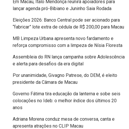
Em Macau, Ítalo Mendonça reunirá apoiadores para
FPM
lançar agenda pró-Bibiano e Juninho Saia Rodada
Eleições 2026: Banco Central pode ser acionado para
FUTEBOL
“fabricar” lote extra de cédula de R$ 200,00 para Macau
FUTSAL
MB Limpeza Urbana apresenta novo fardamento e
reforça compromisso com a limpeza de Nísia Floresta
FUTURO
Assembleia do RN lança campanha sobre Adolescência
e alerta para desafios da era digital
GERAÇÃO
Por unanimidade, Givagno Patrese, do DEM, é eleito
DE
presidente da Câmara de Macau
EMPREGO
Governo Fátima tira educação da lanterna e sobe seis
E
colocações no Ideb: o melhor índice dos últimos 20
anos
RENDA
Adriana Morena conduz mesa de conversa, canta e
apresenta atrações no CLIP Macau
GOVERNO