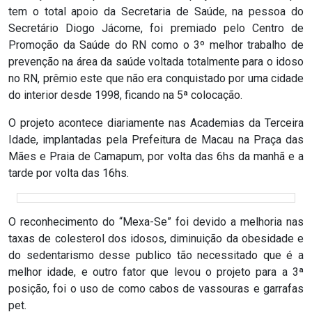
tem o total apoio da Secretaria de Saúde, na pessoa do
RN
Secretário Diogo Jácome, foi premiado pelo Centro de
Promoção da Saúde do RN como o 3º melhor trabalho de
ASSEMBLEIA
prevenção na área da saúde voltada totalmente para o idoso
no RN, prêmio este que não era conquistado por uma cidade
E
do interior desde 1998, ficando na 5ª colocação.
VOCÊ
O projeto acontece diariamente nas Academias da Terceira
Idade, implantadas pela Prefeitura de Macau na Praça das
ASSEMBLEIA
Mães e Praia de Camapum, por volta das 6hs da manhã e a
LEGISLATIVA
tarde por volta das 16hs.
DO
RN
O reconhecimento do “Mexa-Se” foi devido a melhoria nas
taxas de colesterol dos idosos, diminuição da obesidade e
do sedentarismo desse publico tão necessitado que é a
ASSEMBLEIA
melhor idade, e outro fator que levou o projeto para a 3ª
RN
posição, foi o uso de como cabos de vassouras e garrafas
pet.