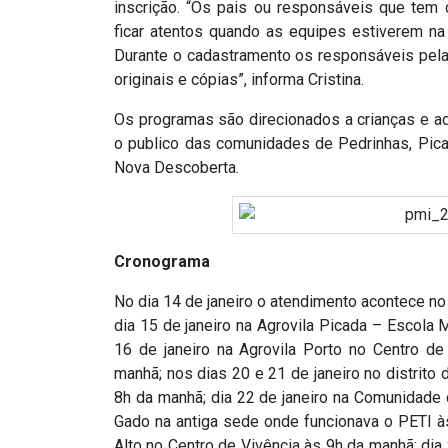
inscrição. “Os pais ou responsáveis que tem
ASSISTÊNCIA
ficar atentos quando as equipes estiverem na
MÉDICA
Durante o cadastramento os responsáveis pela
originais e cópias”, informa Cristina.
BASTIDORES
Os programas são direcionados a crianças e ad
o publico das comunidades de Pedrinhas, Picada
Blog
Nova Descoberta.
BRASIL
Cronograma
CÂMARA
DE
No dia 14 de janeiro o atendimento acontece no 
dia 15 de janeiro na Agrovila Picada – Escola
GUAMARÉ
16 de janeiro na Agrovila Porto no Centro de
manhã; nos dias 20 e 21 de janeiro no distrito
CÂMARA
8h da manhã; dia 22 de janeiro na Comunidade 
Gado na antiga sede onde funcionava o PETI às
DE
Alto no Centro de Vivência às 9h da manhã; dia