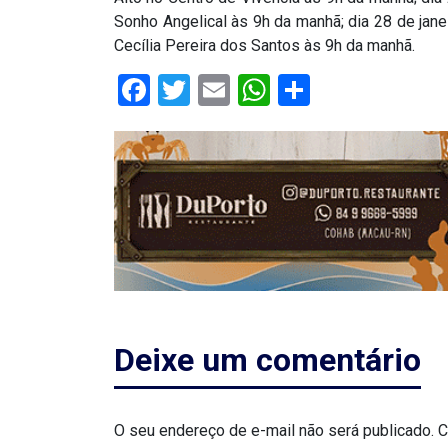
MACAU
Sonho Angelical às 9h da manhã; dia 28 de ja
Cecília Pereira dos Santos às 9h da manhã.
CÂMARA
Facebook
Twitter
Email
WhatsApp
Share
DE
NATAL
CÂMARA
FEDERAL
CÂMARA
MUNICIPAL
Deixe um comentário
DE
MACAU
O seu endereço de e-mail não será publicado.
C