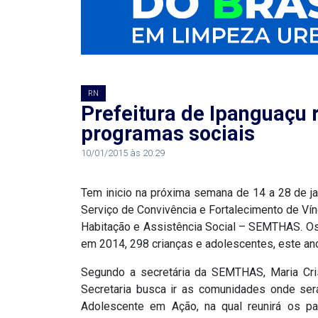
RN
ASSEMBLEIA
E
RN
Prefeitura de Ipanguaçu 
VOCÊ
programas sociais
ASSEMBLEIA
10/01/2015 às 20:29
LEGISLATIVA
Tem inicio na próxima semana de 14 a 28 de j
DO
Serviço de Convivência e Fortalecimento de Vín
RN
Habitação e Assistência Social – SEMTHAS. Os
em 2014, 298 crianças e adolescentes, este an
ASSEMBLEIA
Segundo a secretária da SEMTHAS, Maria Cris
Secretaria busca ir as comunidades onde se
RN
Adolescente em Ação, na qual reunirá os p