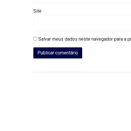
DO
Site
RN
CICLISMO
Salvar meus dados neste navegador para a p
COMPETIÇÃO
COMPROMISSO
CONFERÊNCIA
DE
SAÚDE
CONQUISTA
COPA