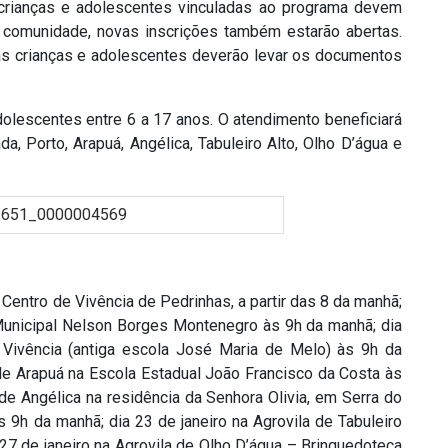
 crianças e adolescentes vinculadas ao programa devem
 comunidade, novas inscrições também estarão abertas.
s crianças e adolescentes deverão levar os documentos
olescentes entre 6 a 17 anos. O atendimento beneficiará
, Porto, Arapuá, Angélica, Tabuleiro Alto, Olho D’água e
Centro de Vivência de Pedrinhas, a partir das 8 da manhã;
 Municipal Nelson Borges Montenegro às 9h da manhã; dia
 Vivência (antiga escola José Maria de Melo) às 9h da
 de Arapuá na Escola Estadual João Francisco da Costa às
de Angélica na residência da Senhora Olivia, em Serra do
 9h da manhã; dia 23 de janeiro na Agrovila de Tabuleiro
 27 de janeiro na Agrovila de Olho D’água – Brinquedoteca