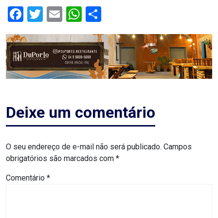
ASSISTÊNCIA
Facebook
Twitter
Email
WhatsApp
Share
MÉDICA
BASTIDORES
Blog
BRASIL
Deixe um comentário
CÂMARA
DE
O seu endereço de e-mail não será publicado.
Campos
obrigatórios são marcados com
*
GUAMARÉ
Comentário
*
CÂMARA
DE