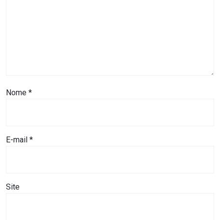
MACAU
CÂMARA
DE
NATAL
Nome
*
CÂMARA
FEDERAL
E-mail
*
CÂMARA
MUNICIPAL
DE
Site
MACAU