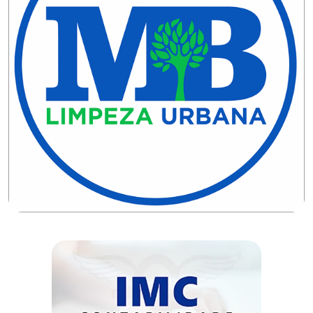
DO
RN
CICLISMO
COMPETIÇÃO
COMPROMISSO
CONFERÊNCIA
DE
SAÚDE
CONQUISTA
COPA