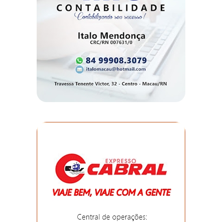
DO
RN
CICLISMO
COMPETIÇÃO
COMPROMISSO
CONFERÊNCIA
DE
SAÚDE
CONQUISTA
COPA