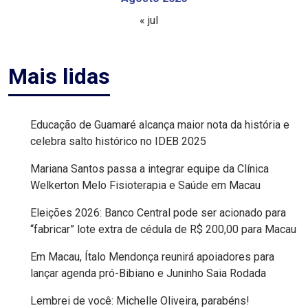
« jul
EDUCAÇÃO
ELEIÇÃO
Mais lidas
ESCOLAR
Educação de Guamaré alcança maior nota da história e
ELEIÇÕES
celebra salto histórico no IDEB 2025
2026
Mariana Santos passa a integrar equipe da Clínica
Welkerton Melo Fisioterapia e Saúde em Macau
EMANCIPAÇÃO
Eleições 2026: Banco Central pode ser acionado para
DE
“fabricar” lote extra de cédula de R$ 200,00 para Macau
CARNAUBAIS
Em Macau, Ítalo Mendonça reunirá apoiadores para
lançar agenda pró-Bibiano e Juninho Saia Rodada
EMANCIPAÇÃO
Lembrei de você: Michelle Oliveira, parabéns!
DE