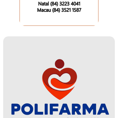
DO
MUNDO
CORO
DE
VIVAS!
CORRIDA
ROSA
CULTURA
CURSINHO
PREPARATÓRIO