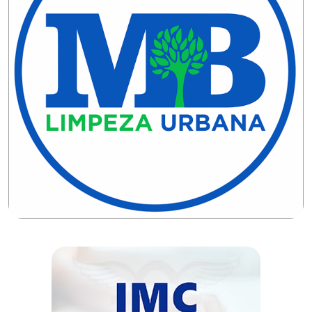
CAMPEONATO
DE
BLOCOS
CAPACITAÇÃO
CARNAUBAIS
CARNAVAL
CARNAVAL
DE
MACAU
CARNAVAL