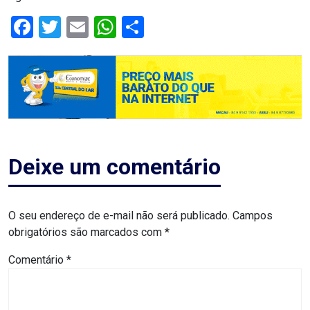
RN
Facebook
Twitter
Email
WhatsApp
Share
ASSEMBLEIA
E
VOCÊ
ASSEMBLEIA
Deixe um comentário
LEGISLATIVA
DO
O seu endereço de e-mail não será publicado.
Campos
RN
obrigatórios são marcados com
*
ASSEMBLEIA
Comentário
*
RN