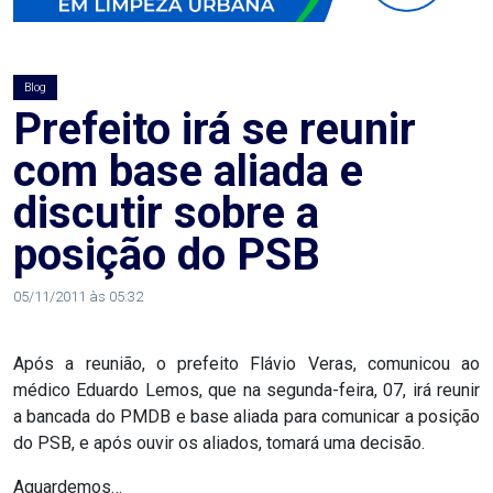
AGOSTO
LILÁS
Blog
ALEGRIA
Prefeito irá se reunir
com base aliada e
ALRN
discutir sobre a
ANIVERSARIANTE
posição do PSB
ARTICULAÇÃO
05/11/2011 às 05:32
PARLAMENTAR
Após a reunião, o prefeito Flávio Veras, comunicou ao
ARTIGO
médico Eduardo Lemos, que na segunda-feira, 07, irá reunir
a bancada do PMDB e base aliada para comunicar a posição
ASSEMBLEIA
do PSB, e após ouvir os aliados, tomará uma decisão.
DO
Aguardemos…