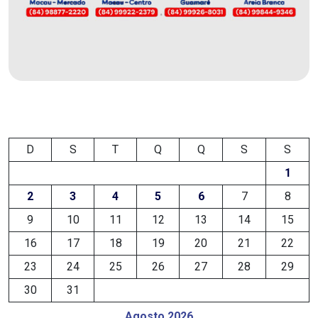
DEMISSÕES
DESCASO
DESENVOLVIMENTO
ECONÔMICO
D
S
T
Q
Q
S
S
DESENVOLVIMENTO
1
RURAL
2
3
4
5
6
7
8
DIA
9
10
11
12
13
14
15
16
17
18
19
20
21
22
DAS
23
24
25
26
27
28
29
CRIANÇAS
30
31
ECONOMIA
Agosto 2026