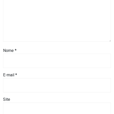
ASSISTÊNCIA
MÉDICA
BASTIDORES
Blog
Nome
*
BRASIL
CÂMARA
E-mail
*
DE
GUAMARÉ
CÂMARA
Site
DE