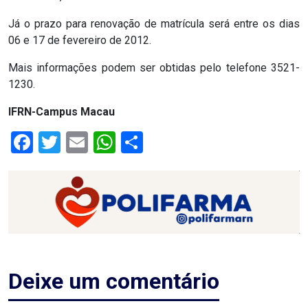
RN
Já o prazo para renovação de matrícula será entre os dias
06 e 17 de fevereiro de 2012.
ASSEMBLEIA
Mais informações podem ser obtidas pelo telefone 3521-
E
1230.
VOCÊ
IFRN-Campus Macau
Facebook
Twitter
Email
WhatsApp
Share
ASSEMBLEIA
LEGISLATIVA
DO
RN
ASSEMBLEIA
Deixe um comentário
RN