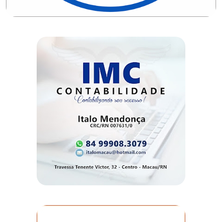
DO
RN
CICLISMO
COMPETIÇÃO
COMPROMISSO
CONFERÊNCIA
DE
SAÚDE
CONQUISTA
COPA