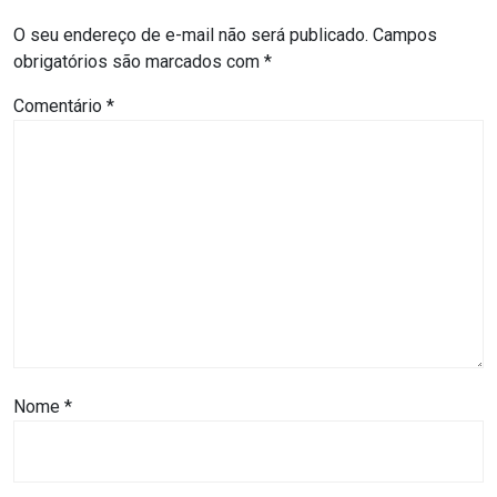
ASSISTÊNCIA
O seu endereço de e-mail não será publicado.
Campos
MÉDICA
obrigatórios são marcados com
*
Comentário
*
BASTIDORES
Blog
BRASIL
CÂMARA
DE
GUAMARÉ
Nome
*
CÂMARA
DE