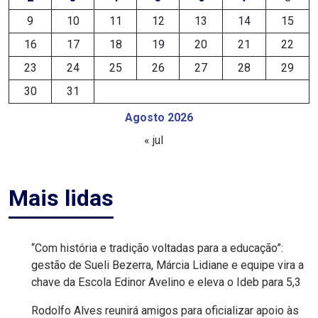
9
10
11
12
13
14
15
EDUCAÇÃO
16
17
18
19
20
21
22
ELEIÇÃO
23
24
25
26
27
28
29
30
31
ESCOLAR
Agosto 2026
ELEIÇÕES
« jul
2026
Mais lidas
EMANCIPAÇÃO
DE
CARNAUBAIS
“Com história e tradição voltadas para a educação”:
gestão de Sueli Bezerra, Márcia Lidiane e equipe vira a
chave da Escola Edinor Avelino e eleva o Ideb para 5,3
EMANCIPAÇÃO
Rodolfo Alves reunirá amigos para oficializar apoio às
DE