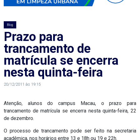
AGOSTO
LILÁS
Blog
ALEGRIA
Prazo para
trancamento de
ALRN
matrícula se encerra
ANIVERSARIANTE
nesta quinta-feira
ARTICULAÇÃO
20/12/2011 às 19:15
PARLAMENTAR
Atenção, alunos do campus Macau, o prazo para
ARTIGO
trancamento de matrícula se encerra nesta quinta-feira, 22
de dezembro.
ASSEMBLEIA
O processo de trancamento pode ser feito na secretaria
DO
acadêmica, nos horários entre 13 e 18h ou 19 e 22h.