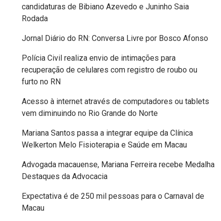
candidaturas de Bibiano Azevedo e Juninho Saia
MACAU
Rodada
Jornal Diário do RN: Conversa Livre por Bosco Afonso
EMANCIPAÇÃO
POLÍTICA
Polícia Civil realiza envio de intimações para
recuperação de celulares com registro de roubo ou
furto no RN
EMPREENDIMENTO
Acesso à internet através de computadores ou tablets
ENTREVISTA
vem diminuindo no Rio Grande do Norte
Mariana Santos passa a integrar equipe da Clínica
ESPORTE
Welkerton Melo Fisioterapia e Saúde em Macau
EVENTOS
Advogada macauense, Mariana Ferreira recebe Medalha
Destaques da Advocacia
FAKE
Expectativa é de 250 mil pessoas para o Carnaval de
NEWS
Macau