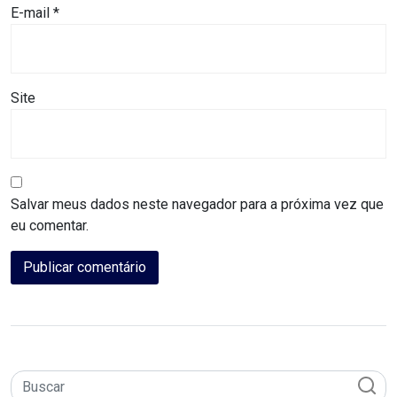
E-mail
*
MACAU
CÂMARA
DE
Site
NATAL
CÂMARA
Salvar meus dados neste navegador para a próxima vez que
FEDERAL
eu comentar.
CÂMARA
MUNICIPAL
DE
MACAU