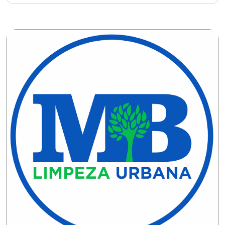
CAMPEONATO
DE
BLOCOS
CAPACITAÇÃO
CARNAUBAIS
CARNAVAL
CARNAVAL
DE
MACAU
CARNAVAL