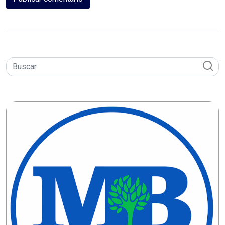
CAMPEONATO
DE
BLOCOS
CAPACITAÇÃO
CARNAUBAIS
CARNAVAL
CARNAVAL
DE
MACAU
CARNAVAL