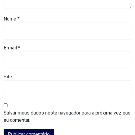
MACAU
Nome
*
CÂMARA
DE
NATAL
E-mail
*
CÂMARA
FEDERAL
Site
CÂMARA
MUNICIPAL
DE
Salvar meus dados neste navegador para a próxima vez que
MACAU
eu comentar.