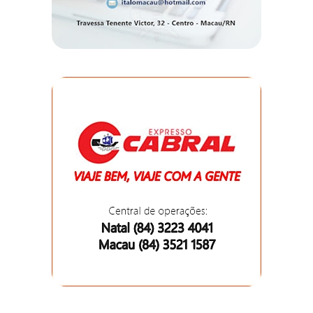
DO
MUNDO
CORO
DE
VIVAS!
CORRIDA
ROSA
CULTURA
CURSINHO
PREPARATÓRIO