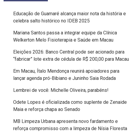
MACAU
Educação de Guamaré alcança maior nota da história e
celebra salto histórico no IDEB 2025
EMANCIPAÇÃO
Mariana Santos passa a integrar equipe da Clínica
POLÍTICA
Welkerton Melo Fisioterapia e Saúde em Macau
EMPREENDIMENTO
Eleições 2026: Banco Central pode ser acionado para
“fabricar” lote extra de cédula de R$ 200,00 para Macau
ENTREVISTA
Em Macau, Ítalo Mendonça reunirá apoiadores para
lançar agenda pró-Bibiano e Juninho Saia Rodada
ESPORTE
Lembrei de você: Michelle Oliveira, parabéns!
EVENTOS
Odete Lopes é oficializada como suplente de Zenaide
Maia e reforça chapa ao Senado
FAKE
MB Limpeza Urbana apresenta novo fardamento e
NEWS
reforça compromisso com a limpeza de Nísia Floresta