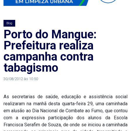
AGOSTO
LILÁS
Blog
ALEGRIA
Porto do Mangue:
Prefeitura realiza
ALRN
campanha contra
ANIVERSARIANTE
tabagismo
ARTICULAÇÃO
30/08/2012 às 10:50
PARLAMENTAR
As secretarias de saúde, educação e assistência social
ARTIGO
realizaram na manhã desta quarta-feira 29, uma caminhada
em alusão ao Dia Nacional de Combate ao Fumo, que contou
ASSEMBLEIA
com a expressiva participação dos alunos da Escola
Francisca Serafim de Souza, de onde se iniciou a caminhada
DO