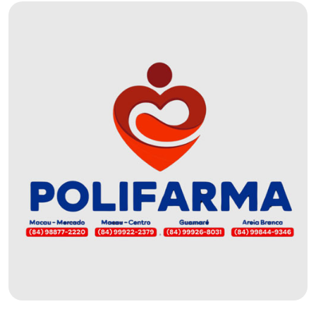
DEMISSÕES
DESCASO
DESENVOLVIMENTO
ECONÔMICO
DESENVOLVIMENTO
RURAL
DIA
DAS
CRIANÇAS
ECONOMIA