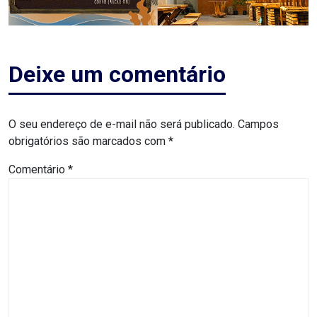
ASSISTÊNCIA
MÉDICA
Deixe um comentário
BASTIDORES
Blog
O seu endereço de e-mail não será publicado.
Campos
obrigatórios são marcados com
*
BRASIL
Comentário
*
CÂMARA
DE
GUAMARÉ
CÂMARA
DE