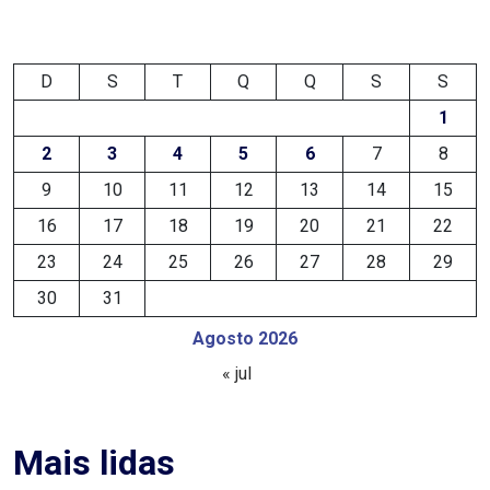
EDUCAÇÃO
D
S
T
Q
Q
S
S
ELEIÇÃO
1
ESCOLAR
2
3
4
5
6
7
8
9
10
11
12
13
14
15
ELEIÇÕES
16
17
18
19
20
21
22
2026
23
24
25
26
27
28
29
30
31
EMANCIPAÇÃO
Agosto 2026
DE
« jul
CARNAUBAIS
EMANCIPAÇÃO
Mais lidas
DE