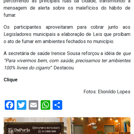
percorrendo as principais ruas da cidade, transmitindo a
mensagem de alerta sobre os malefícios do hábito de
RN
fumar.
ASSEMBLEIA
Os participantes aproveitaram para cobrar junto aos
Legisladores municipais a elaboração de Leis que proíbam
E
o ato de fumar em ambientes fechados no município.
VOCÊ
A secretária de saúde Irenice Sousa reforçou a idéia de
que
“Para vivermos bem, com saúde, precisamos ter ambientes
ASSEMBLEIA
100% livres do cigarro”
. Destacou.
LEGISLATIVA
Clique
DO
Fotos: Elionildo Lopes
RN
Facebook
Twitter
Email
WhatsApp
Share
ASSEMBLEIA
RN