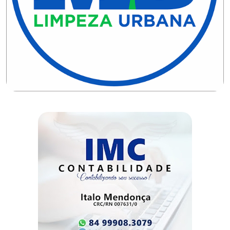
DO
RN
CICLISMO
COMPETIÇÃO
COMPROMISSO
CONFERÊNCIA
DE
SAÚDE
CONQUISTA
COPA