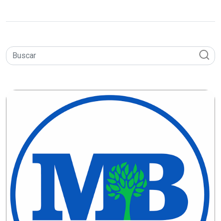
CAMPEONATO
DE
BLOCOS
CAPACITAÇÃO
CARNAUBAIS
CARNAVAL
CARNAVAL
DE
MACAU
CARNAVAL