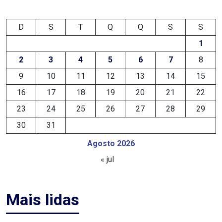
EDUCAÇÃO
D
S
T
Q
Q
S
S
1
ELEIÇÃO
2
3
4
5
6
7
8
ESCOLAR
9
10
11
12
13
14
15
ELEIÇÕES
16
17
18
19
20
21
22
23
24
25
26
27
28
29
2026
30
31
EMANCIPAÇÃO
Agosto 2026
DE
« jul
CARNAUBAIS
Mais lidas
EMANCIPAÇÃO
DE