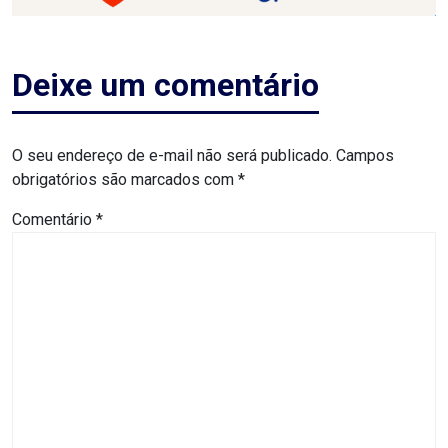
ASSISTÊNCIA
MÉDICA
Deixe um comentário
BASTIDORES
O seu endereço de e-mail não será publicado.
Campos
Blog
obrigatórios são marcados com
*
BRASIL
Comentário
*
CÂMARA
DE
GUAMARÉ
CÂMARA
DE