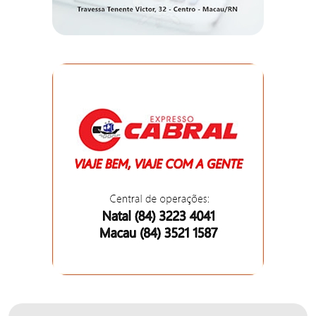
DO
MUNDO
CORO
DE
VIVAS!
CORRIDA
ROSA
CULTURA
CURSINHO
PREPARATÓRIO