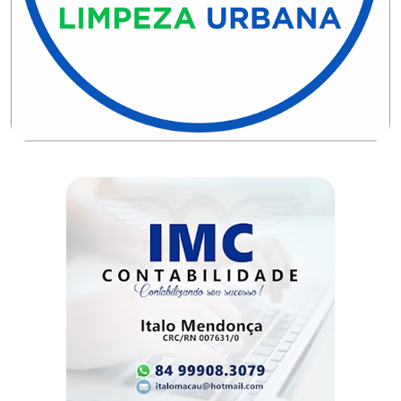
DO
RN
CICLISMO
COMPETIÇÃO
COMPROMISSO
CONFERÊNCIA
DE
SAÚDE
CONQUISTA
COPA