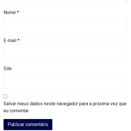
MACAU
Nome
*
CÂMARA
DE
E-mail
*
NATAL
CÂMARA
FEDERAL
Site
CÂMARA
MUNICIPAL
Salvar meus dados neste navegador para a próxima vez que
DE
eu comentar.
MACAU