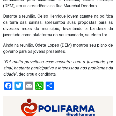
(DEM), em sua residência na Rua Marechal Deodoro.
RN
Durante a reunião, Celso Henrique jovem atuante na política
ASSEMBLEIA
da terra das salinas, apresentou suas propostas para as
diversas áreas do município, levantando a bandeira da
E
juventude como plataforma do seu mandado, se eleito for.
VOCÊ
Ainda na reunião, Odete Lopes (DEM) mostrou seu plano de
governo para os jovens presentes.
ASSEMBLEIA
“Foi muito proveitoso esse encontro com a juventude, por
LEGISLATIVA
sinal, bastante participativa e interessada nos problemas da
DO
cidade”,
declarou a candidata.
RN
Facebook
Twitter
Email
WhatsApp
Share
ASSEMBLEIA
RN