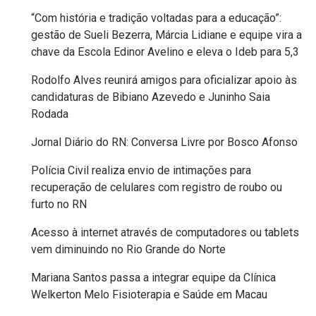
“Com história e tradição voltadas para a educação”:
MACAU
gestão de Sueli Bezerra, Márcia Lidiane e equipe vira a
chave da Escola Edinor Avelino e eleva o Ideb para 5,3
EMANCIPAÇÃO
Rodolfo Alves reunirá amigos para oficializar apoio às
POLÍTICA
candidaturas de Bibiano Azevedo e Juninho Saia
Rodada
EMPREENDIMENTO
Jornal Diário do RN: Conversa Livre por Bosco Afonso
ENTREVISTA
Polícia Civil realiza envio de intimações para
recuperação de celulares com registro de roubo ou
ESPORTE
furto no RN
EVENTOS
Acesso à internet através de computadores ou tablets
vem diminuindo no Rio Grande do Norte
FAKE
Mariana Santos passa a integrar equipe da Clínica
Welkerton Melo Fisioterapia e Saúde em Macau
NEWS