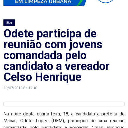
AGOSTO
LILÁS
Blog
ALEGRIA
Odete participa de
reunião com jovens
ALRN
comandada pelo
ANIVERSARIANTE
candidato a vereador
Celso Henrique
ARTICULAÇÃO
PARLAMENTAR
19/07/2012 às 17:18
ARTIGO
Na noite desta quarta-feira, 18, a candidata a prefeita de
ASSEMBLEIA
Macau, Odete Lopes (DEM), participou de uma reunião
DO
comandada pelo candidato a vereador, Celso Henrique