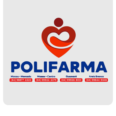
DEMISSÕES
DESCASO
DESENVOLVIMENTO
ECONÔMICO
DESENVOLVIMENTO
RURAL
DIA
DAS
CRIANÇAS
ECONOMIA