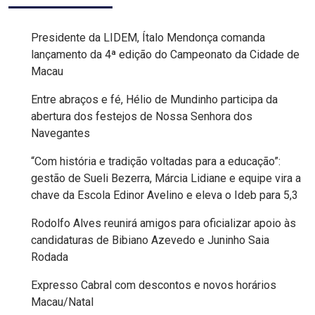
FPM
Presidente da LIDEM, Ítalo Mendonça comanda
lançamento da 4ª edição do Campeonato da Cidade de
FUTEBOL
Macau
FUTSAL
Entre abraços e fé, Hélio de Mundinho participa da
abertura dos festejos de Nossa Senhora dos
FUTURO
Navegantes
“Com história e tradição voltadas para a educação”:
GERAÇÃO
gestão de Sueli Bezerra, Márcia Lidiane e equipe vira a
DE
chave da Escola Edinor Avelino e eleva o Ideb para 5,3
EMPREGO
Rodolfo Alves reunirá amigos para oficializar apoio às
candidaturas de Bibiano Azevedo e Juninho Saia
E
Rodada
RENDA
Expresso Cabral com descontos e novos horários
Macau/Natal
GOVERNO