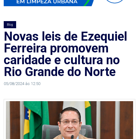
AGOSTO
LILÁS
Blog
ALEGRIA
Novas leis de Ezequiel
Ferreira promovem
ALRN
caridade e cultura no
ANIVERSARIANTE
Rio Grande do Norte
ARTICULAÇÃO
05/08/2024 às 12:50
PARLAMENTAR
ARTIGO
ASSEMBLEIA
DO