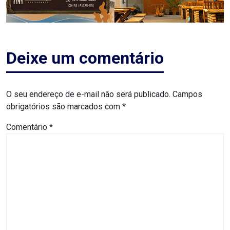
CAMPEONATO
DE
BLOCOS
Deixe um comentário
CAPACITAÇÃO
CARNAUBAIS
O seu endereço de e-mail não será publicado.
Campos
obrigatórios são marcados com
*
CARNAVAL
Comentário
*
CARNAVAL
DE
MACAU
CARNAVAL