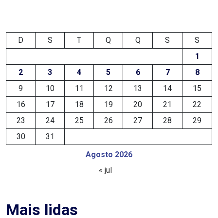
FANEX
FESTA
D
S
T
Q
Q
S
S
DAS
1
2
3
4
5
6
7
8
CRIANÇAS
9
10
11
12
13
14
15
FESTA
16
17
18
19
20
21
22
DO
23
24
25
26
27
28
29
SAL
30
31
2025
Agosto 2026
« jul
FINANCEIRO
Mais lidas
FOLIA