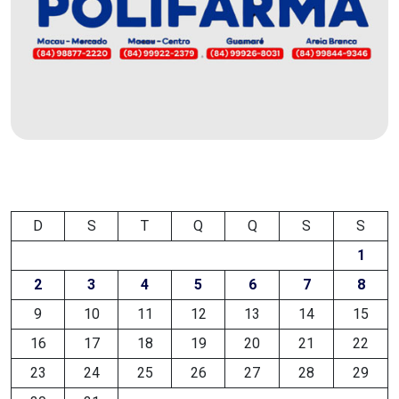
EDUCAÇÃO
ELEIÇÃO
ESCOLAR
ELEIÇÕES
2026
D
S
T
Q
Q
S
S
EMANCIPAÇÃO
1
DE
2
3
4
5
6
7
8
CARNAUBAIS
9
10
11
12
13
14
15
16
17
18
19
20
21
22
EMANCIPAÇÃO
23
24
25
26
27
28
29
DE