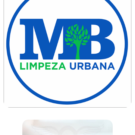
DO
RN
CICLISMO
COMPETIÇÃO
COMPROMISSO
CONFERÊNCIA
DE
SAÚDE
CONQUISTA
COPA