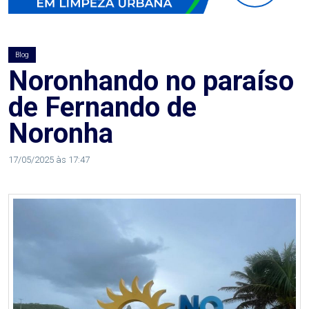
AGOSTO
LILÁS
Blog
ALEGRIA
Noronhando no paraíso
de Fernando de
ALRN
Noronha
ANIVERSARIANTE
17/05/2025 às 17:47
ARTICULAÇÃO
PARLAMENTAR
ARTIGO
ASSEMBLEIA
DO