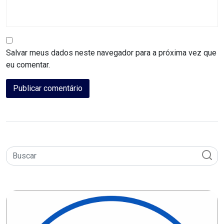
CAMPEONATO
DE
BLOCOS
Salvar meus dados neste navegador para a próxima vez que
CAPACITAÇÃO
eu comentar.
CARNAUBAIS
CARNAVAL
CARNAVAL
DE
MACAU
CARNAVAL