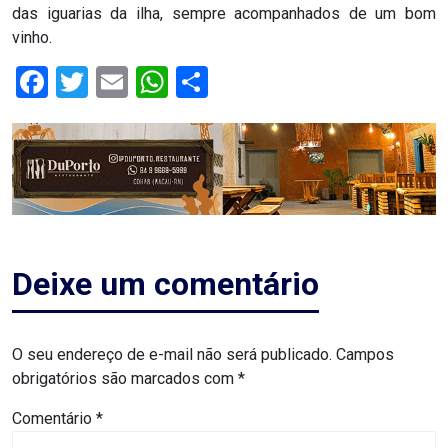
das iguarias da ilha, sempre acompanhados de um bom
ASSISTÊNCIA
vinho.
MÉDICA
Facebook
Twitter
Email
WhatsApp
Share
BASTIDORES
Blog
BRASIL
CÂMARA
Deixe um comentário
DE
GUAMARÉ
O seu endereço de e-mail não será publicado.
Campos
obrigatórios são marcados com
*
CÂMARA
Comentário
*
DE