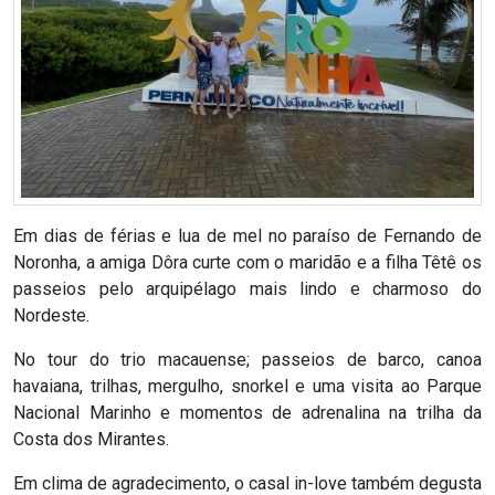
RN
ASSEMBLEIA
E
VOCÊ
ASSEMBLEIA
Em dias de férias e lua de mel no paraíso de Fernando de
Noronha, a amiga Dôra curte com o maridão e a filha Têtê os
LEGISLATIVA
passeios pelo arquipélago mais lindo e charmoso do
DO
Nordeste.
RN
No tour do trio macauense; passeios de barco, canoa
havaiana, trilhas, mergulho, snorkel e uma visita ao Parque
ASSEMBLEIA
Nacional Marinho e momentos de adrenalina na trilha da
Costa dos Mirantes.
RN
Em clima de agradecimento, o casal in-love também degusta