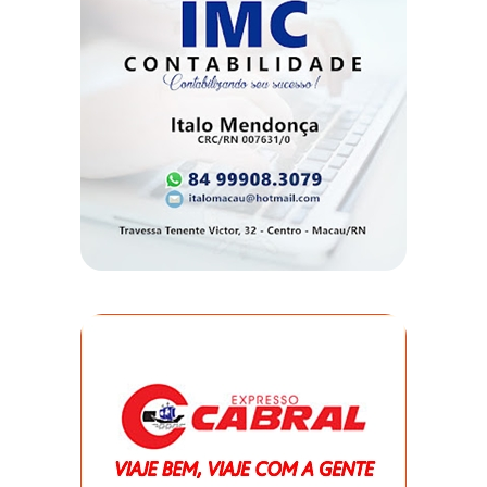
DO
MUNDO
CORO
DE
VIVAS!
CORRIDA
ROSA
CULTURA
CURSINHO
PREPARATÓRIO