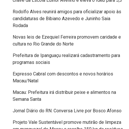
chave da Escola Edinor Avelino e eleva o Ideb para 5,3
FANEX
Rodolfo Alves reunirá amigos para oficializar apoio às
candidaturas de Bibiano Azevedo e Juninho Saia
FESTA
Rodada
DAS
Novas leis de Ezequiel Ferreira promovem caridade e
CRIANÇAS
cultura no Rio Grande do Norte
Prefeitura de Ipanguaçu realizará cadastramento para
FESTA
programas sociais
DO
Expresso Cabral com descontos e novos horários
SAL
Macau/Natal
2025
Macau: Prefeitura irá distribuir peixe e alimentos na
Semana Santa
FINANCEIRO
Jornal Diário do RN: Conversa Livre por Bosco Afonso
FOLIA
Projeto Vale Sustentável promove mutirão de limpeza