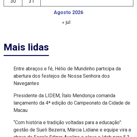
30
31
MACAU
Agosto 2026
« jul
EMANCIPAÇÃO
POLÍTICA
Mais lidas
EMPREENDIMENTO
ENTREVISTA
Entre abraços e fé, Hélio de Mundinho participa da
abertura dos festejos de Nossa Senhora dos
Navegantes
ESPORTE
Presidente da LIDEM, Ítalo Mendonça comanda
EVENTOS
lançamento da 4ª edição do Campeonato da Cidade de
Macau
FAKE
“Com história e tradição voltadas para a educação”:
NEWS
gestão de Sueli Bezerra, Márcia Lidiane e equipe vira a