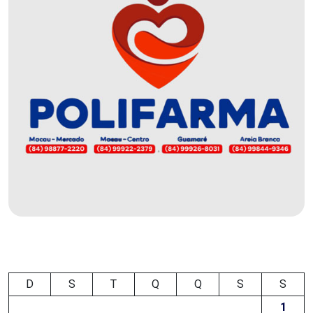
FPM
FUTEBOL
FUTSAL
FUTURO
GERAÇÃO
DE
EMPREGO
E
RENDA
D
S
T
Q
Q
S
S
GOVERNO
1