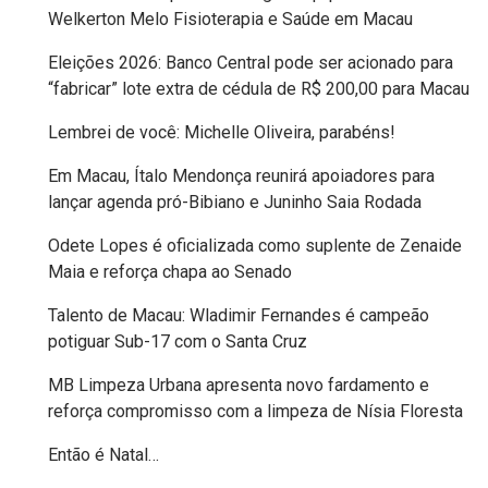
JOGOS
Welkerton Melo Fisioterapia e Saúde em Macau
ESCOLARES
Eleições 2026: Banco Central pode ser acionado para
“fabricar” lote extra de cédula de R$ 200,00 para Macau
JOGOS
Lembrei de você: Michelle Oliveira, parabéns!
ESTUDANTIS
Em Macau, Ítalo Mendonça reunirá apoiadores para
lançar agenda pró-Bibiano e Juninho Saia Rodada
JORNALISMO
Odete Lopes é oficializada como suplente de Zenaide
JUSTIÇA
Maia e reforça chapa ao Senado
DO
Talento de Macau: Wladimir Fernandes é campeão
potiguar Sub-17 com o Santa Cruz
TRABALHO
MB Limpeza Urbana apresenta novo fardamento e
JUSTIÇA
reforça compromisso com a limpeza de Nísia Floresta
ELEITORAL
Então é Natal…