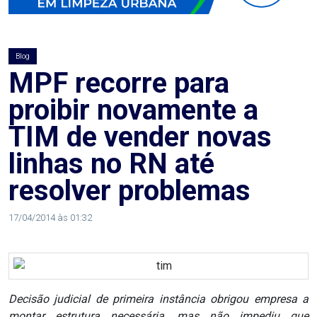
AGOSTO
LILÁS
Blog
ALEGRIA
MPF recorre para
proibir novamente a
ALRN
TIM de vender novas
ANIVERSARIANTE
linhas no RN até
resolver problemas
ARTICULAÇÃO
PARLAMENTAR
17/04/2014 às 01:32
ARTIGO
ASSEMBLEIA
Decisão judicial de primeira instância obrigou empresa a
DO
montar estrutura necessária, mas não impediu que