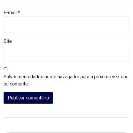
DEMISSÕES
E-mail
*
DESCASO
DESENVOLVIMENTO
Site
ECONÔMICO
DESENVOLVIMENTO
RURAL
Salvar meus dados neste navegador para a próxima vez que
eu comentar.
DIA
DAS
CRIANÇAS
ECONOMIA