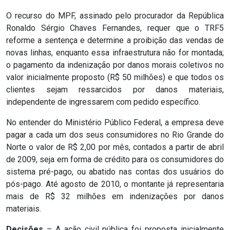
ASSISTÊNCIA
O recurso do MPF, assinado pelo procurador da República
MÉDICA
Ronaldo Sérgio Chaves Fernandes, requer que o TRF5
reforme a sentença e determine a proibição das vendas de
novas linhas, enquanto essa infraestrutura não for montada;
BASTIDORES
o pagamento da indenização por danos morais coletivos no
valor inicialmente proposto (R$ 50 milhões) e que todos os
Blog
clientes sejam ressarcidos por danos materiais,
independente de ingressarem com pedido específico.
BRASIL
No entender do Ministério Público Federal, a empresa deve
CÂMARA
pagar a cada um dos seus consumidores no Rio Grande do
Norte o valor de R$ 2,00 por mês, contados a partir de abril
DE
de 2009, seja em forma de crédito para os consumidores do
sistema pré-pago, ou abatido nas contas dos usuários do
GUAMARÉ
pós-pago. Até agosto de 2010, o montante já representaria
mais de R$ 32 milhões em indenizações por danos
CÂMARA
materiais.
DE
Decisões
– A ação civil pública foi proposta inicialmente