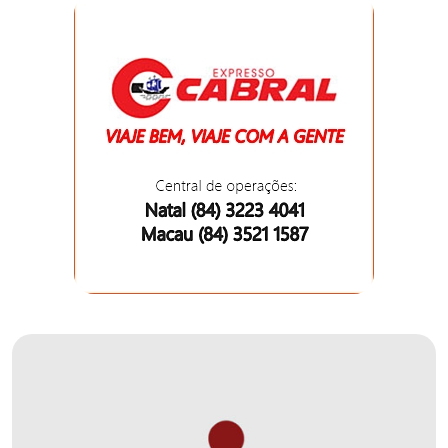
FANEX
FESTA
DAS
CRIANÇAS
FESTA
DO
SAL
2025
FINANCEIRO
FOLIA