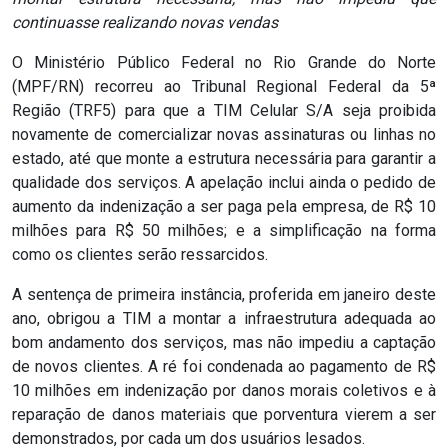
continuasse realizando novas vendas
RN
O Ministério Público Federal no Rio Grande do Norte
ASSEMBLEIA
(MPF/RN) recorreu ao Tribunal Regional Federal da 5ª
Região (TRF5) para que a TIM Celular S/A seja proibida
E
novamente de comercializar novas assinaturas ou linhas no
VOCÊ
estado, até que monte a estrutura necessária para garantir a
qualidade dos serviços. A apelação inclui ainda o pedido de
aumento da indenização a ser paga pela empresa, de R$ 10
ASSEMBLEIA
milhões para R$ 50 milhões; e a simplificação na forma
LEGISLATIVA
como os clientes serão ressarcidos.
DO
A sentença de primeira instância, proferida em janeiro deste
RN
ano, obrigou a TIM a montar a infraestrutura adequada ao
bom andamento dos serviços, mas não impediu a captação
de novos clientes. A ré foi condenada ao pagamento de R$
ASSEMBLEIA
10 milhões em indenização por danos morais coletivos e à
RN
reparação de danos materiais que porventura vierem a ser
demonstrados, por cada um dos usuários lesados.