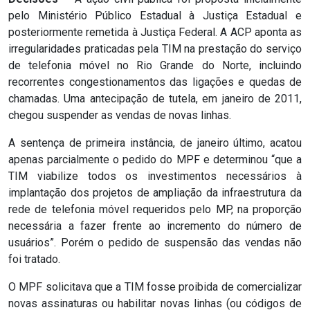
MACAU
pelo Ministério Público Estadual à Justiça Estadual e
posteriormente remetida à Justiça Federal. A ACP aponta as
CÂMARA
irregularidades praticadas pela TIM na prestação do serviço
de telefonia móvel no Rio Grande do Norte, incluindo
DE
recorrentes congestionamentos das ligações e quedas de
NATAL
chamadas. Uma antecipação de tutela, em janeiro de 2011,
chegou suspender as vendas de novas linhas.
CÂMARA
A sentença de primeira instância, de janeiro último, acatou
apenas parcialmente o pedido do MPF e determinou “que a
FEDERAL
TIM viabilize todos os investimentos necessários à
implantação dos projetos de ampliação da infraestrutura da
CÂMARA
rede de telefonia móvel requeridos pelo MP, na proporção
MUNICIPAL
necessária a fazer frente ao incremento do número de
usuários”. Porém o pedido de suspensão das vendas não
DE
foi tratado.
MACAU
O MPF solicitava que a TIM fosse proibida de comercializar
novas assinaturas ou habilitar novas linhas (ou códigos de