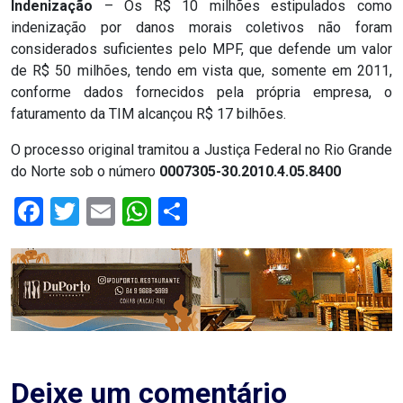
DO
Indenização
– Os R$ 10 milhões estipulados como
indenização por danos morais coletivos não foram
RN
considerados suficientes pelo MPF, que defende um valor
de R$ 50 milhões, tendo em vista que, somente em 2011,
CICLISMO
conforme dados fornecidos pela própria empresa, o
faturamento da TIM alcançou R$ 17 bilhões.
COMPETIÇÃO
O processo original tramitou a Justiça Federal no Rio Grande
do Norte sob o número
0007305-30.2010.4.05.8400
COMPROMISSO
Facebook
Twitter
Email
WhatsApp
Share
CONFERÊNCIA
DE
SAÚDE
CONQUISTA
Deixe um comentário
COPA