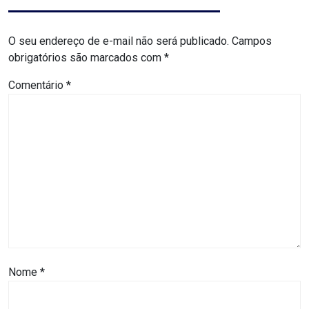
DO
MUNDO
O seu endereço de e-mail não será publicado.
Campos
obrigatórios são marcados com
*
CORO
Comentário
*
DE
VIVAS!
CORRIDA
ROSA
CULTURA
CURSINHO
Nome
*
PREPARATÓRIO