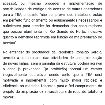
CAMPEONATO
acesso), ou mesmo proceder à implementação de
DE
portabilidades de códigos de acesso de outras operadoras
para a TIM, enquanto “não comprovar que instalou e estão
BLOCOS
em perfeito funcionamento os equipamentos necessários e
suficientes para atender às demandas dos consumidores
CAPACITAÇÃO
que possui atualmente no Rio Grande do Norte, inclusive
quanto à demanda reprimida em função da má prestação do
CARNAUBAIS
serviço”.
No entender do procurador da República Ronaldo Sérgio,
CARNAVAL
permitir a continuidade das atividades de comercialização
de novas linhas, sem a garantia da estrutura, poderá agravar
CARNAVAL
o dano já provocado. “(a proibição) possui um caráter
inegavelmente coercitivo, sendo certo que a TIM será
DE
motivada a implementar com muito maior rapidez e
MACAU
eficiência as medidas faltantes para o fiel cumprimento do
projeto de ampliação da infraestrutura da rede de telefonia
CARNAVAL
móvel”.