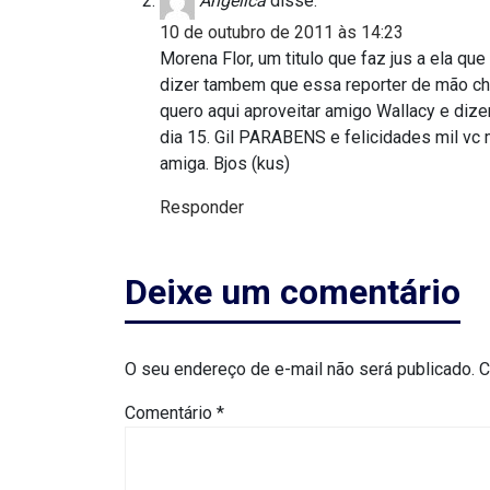
Angelica
disse:
MACAU
10 de outubro de 2011 às 14:23
Morena Flor, um titulo que faz jus a ela q
CÂMARA
dizer tambem que essa reporter de mão c
quero aqui aproveitar amigo Wallacy e diz
DE
dia 15. Gil PARABENS e felicidades mil vc
NATAL
amiga. Bjos (kus)
Responder
CÂMARA
FEDERAL
Deixe um comentário
CÂMARA
MUNICIPAL
O seu endereço de e-mail não será publicado.
C
DE
Comentário
*
MACAU