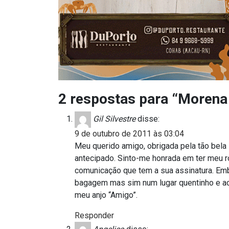
ASSISTÊNCIA
MÉDICA
BASTIDORES
Blog
2 respostas para “Morena 
BRASIL
Gil Silvestre
disse:
9 de outubro de 2011 às 03:04
CÂMARA
Meu querido amigo, obrigada pela tão bela
DE
antecipado. Sinto-me honrada em ter meu 
comunicação que tem a sua assinatura. Emba
GUAMARÉ
bagagem mas sim num lugar quentinho e 
meu anjo “Amigo”.
CÂMARA
Responder
DE