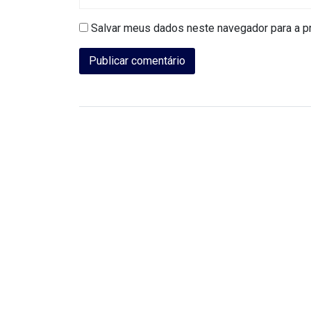
DO
Salvar meus dados neste navegador para a p
RN
CICLISMO
COMPETIÇÃO
COMPROMISSO
CONFERÊNCIA
DE
SAÚDE
CONQUISTA
COPA