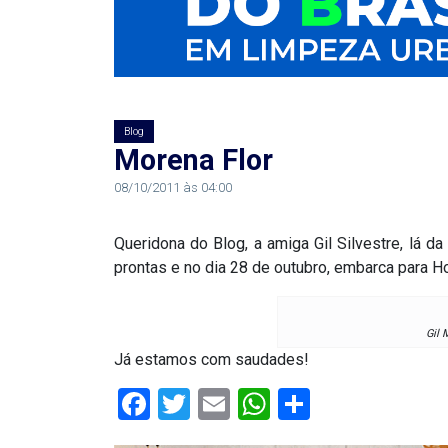
RN
ASSEMBLEIA
E
Blog
Morena Flor
VOCÊ
08/10/2011 às 04:00
ASSEMBLEIA
Queridona do Blog, a amiga Gil Silvestre, lá da
LEGISLATIVA
prontas e no dia 28 de outubro, embarca para Ho
DO
RN
Gil 
Já estamos com saudades!
ASSEMBLEIA
Facebook
Twitter
Email
WhatsApp
Share
RN