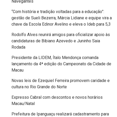
Navegantes
MACAU
“Com história e tradição voltadas para a educação”:
gestão de Sueli Bezerra, Márcia Lidiane e equipe vira a
EMANCIPAÇÃO
chave da Escola Edinor Avelino e eleva o Ideb para 5,3
POLÍTICA
Rodolfo Alves reunirá amigos para oficializar apoio às
candidaturas de Bibiano Azevedo e Juninho Saia
EMPREENDIMENTO
Rodada
Presidente da LIDEM, Ítalo Mendonça comanda
ENTREVISTA
lançamento da 4ª edição do Campeonato da Cidade de
Macau
ESPORTE
Novas leis de Ezequiel Ferreira promovem caridade e
EVENTOS
cultura no Rio Grande do Norte
Expresso Cabral com descontos e novos horários
FAKE
Macau/Natal
NEWS
Prefeitura de Ipanguaçu realizará cadastramento para