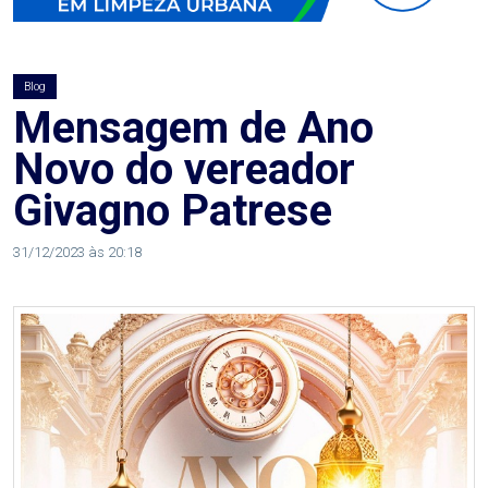
AGOSTO
LILÁS
Blog
ALEGRIA
Mensagem de Ano
Novo do vereador
ALRN
Givagno Patrese
ANIVERSARIANTE
31/12/2023 às 20:18
ARTICULAÇÃO
PARLAMENTAR
ARTIGO
ASSEMBLEIA
DO