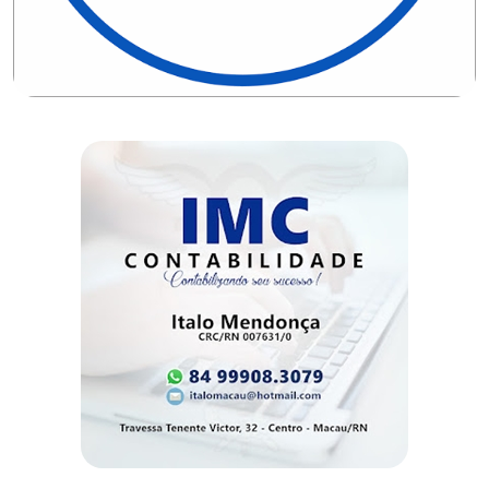
DO
RN
CICLISMO
COMPETIÇÃO
COMPROMISSO
CONFERÊNCIA
DE
SAÚDE
CONQUISTA
COPA