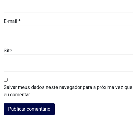
MACAU
CÂMARA
E-mail
*
DE
NATAL
Site
CÂMARA
FEDERAL
CÂMARA
Salvar meus dados neste navegador para a próxima vez que
eu comentar.
MUNICIPAL
DE
MACAU