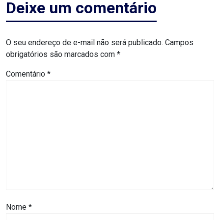
Deixe um comentário
ASSISTÊNCIA
MÉDICA
O seu endereço de e-mail não será publicado.
Campos
BASTIDORES
obrigatórios são marcados com
*
Comentário
*
Blog
BRASIL
CÂMARA
DE
GUAMARÉ
CÂMARA
Nome
*
DE