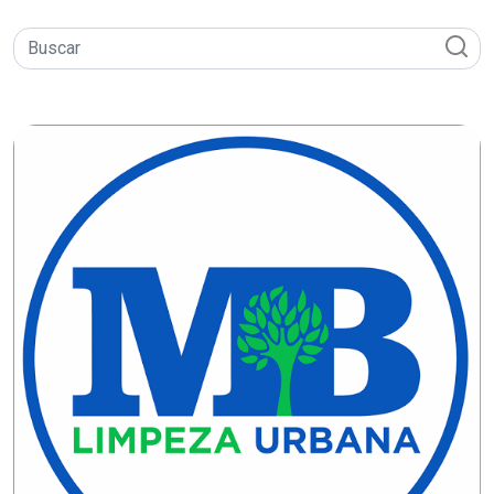
CAMPEONATO
DE
BLOCOS
CAPACITAÇÃO
CARNAUBAIS
CARNAVAL
CARNAVAL
DE
MACAU
CARNAVAL