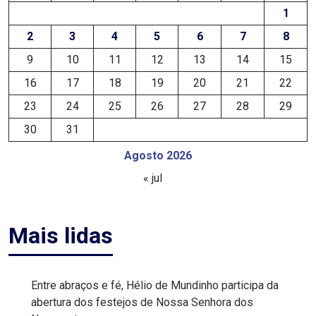
1
EDUCAÇÃO
2
3
4
5
6
7
8
9
10
11
12
13
14
15
ELEIÇÃO
16
17
18
19
20
21
22
ESCOLAR
23
24
25
26
27
28
29
30
31
ELEIÇÕES
Agosto 2026
2026
« jul
EMANCIPAÇÃO
DE
Mais lidas
CARNAUBAIS
EMANCIPAÇÃO
Entre abraços e fé, Hélio de Mundinho participa da
abertura dos festejos de Nossa Senhora dos
DE