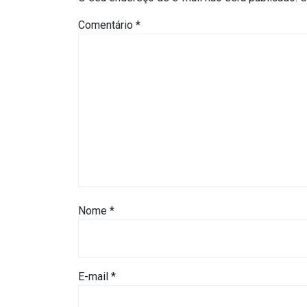
DO
Comentário
*
MUNDO
CORO
DE
VIVAS!
CORRIDA
ROSA
Nome
*
CULTURA
CURSINHO
E-mail
*
PREPARATÓRIO