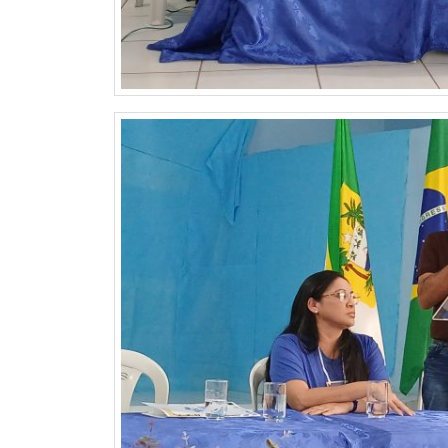
MACAU
CÂMARA
DE
NATAL
CÂMARA
FEDERAL
CÂMARA
MUNICIPAL
DE
MACAU