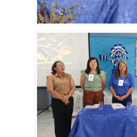
CAMPEONATO
DE
BLOCOS
CAPACITAÇÃO
CARNAUBAIS
CARNAVAL
CARNAVAL
DE
MACAU
CARNAVAL