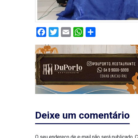
DO
RN
CICLISMO
Facebook
Twitter
Email
WhatsApp
Share
COMPETIÇÃO
COMPROMISSO
CONFERÊNCIA
DE
SAÚDE
Deixe um comentário
CONQUISTA
COPA
O seu endereço de e-mail não será publicado.
C