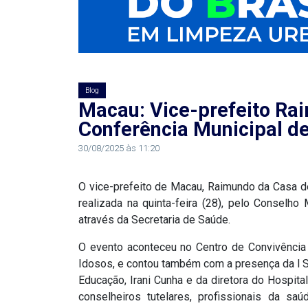
RN
ASSEMBLEIA
E
Blog
Macau: Vice-prefeito Rai
VOCÊ
Conferência Municipal d
ASSEMBLEIA
30/08/2025 às 11:20
LEGISLATIVA
O vice-prefeito de Macau, Raimundo da Casa de
DO
realizada na quinta-feira (28), pelo Conselh
RN
através da Secretaria de Saúde.
O evento aconteceu no Centro de Convivênci
ASSEMBLEIA
Idosos, e contou também com a presença da l 
Educação, Irani Cunha e da diretora do Hospital
RN
conselheiros tutelares, profissionais da sa