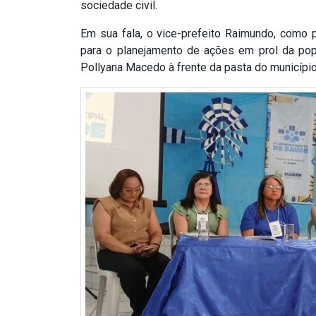
sociedade civil.
ASSISTÊNCIA
Em sua fala, o vice-prefeito Raimundo, como p
MÉDICA
para o planejamento de ações em prol da pop
Pollyana Macedo à frente da pasta do município
BASTIDORES
Blog
BRASIL
CÂMARA
DE
GUAMARÉ
CÂMARA
DE