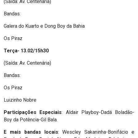
(Saída: Av. Centenária)
ASSISTÊNCIA
Bandas:
MÉDICA
Galera do Kuarto e Dong Boy da Bahia
BASTIDORES
Os Piraz
Blog
Terça- 13.02/15h30
(Saída: Av. Centenária)
BRASIL
Bandas:
CÂMARA
Os Piraz
DE
Luizinho Nobre
GUAMARÉ
Participações Especiais
: Aldair Playboy-Dadá Boladão-
Boy da Potência-Gil Bala.
CÂMARA
DE
E mais bandas locais
: Wescley Sakaninha-Bonifácio e