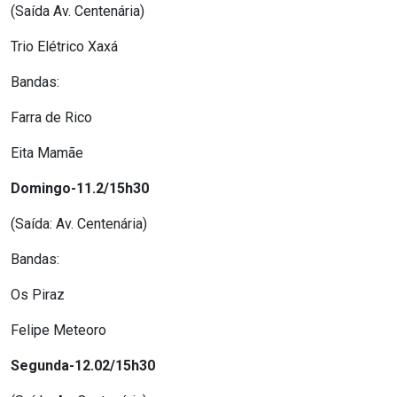
(Saída Av. Centenária)
RN
Trio Elétrico Xaxá
ASSEMBLEIA
Bandas:
E
Farra de Rico
VOCÊ
Eita Mamãe
ASSEMBLEIA
Domingo-11.2/15h30
LEGISLATIVA
(Saída: Av. Centenária)
DO
Bandas:
RN
Os Piraz
ASSEMBLEIA
Felipe Meteoro
RN
Segunda-12.02/15h30