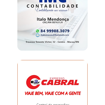
DEMISSÕES
DESCASO
DESENVOLVIMENTO
ECONÔMICO
DESENVOLVIMENTO
RURAL
DIA
DAS
CRIANÇAS
ECONOMIA