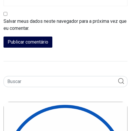
DO
RN
Salvar meus dados neste navegador para a próxima vez que
CICLISMO
eu comentar.
COMPETIÇÃO
COMPROMISSO
CONFERÊNCIA
DE
SAÚDE
CONQUISTA
COPA