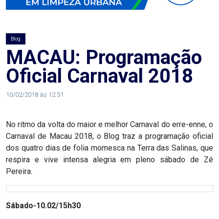
AGOSTO
LILÁS
Blog
ALEGRIA
MACAU: Programação
Oficial Carnaval 2018
ALRN
10/02/2018 às 12:51
ANIVERSARIANTE
No ritmo da volta do maior e melhor Carnaval do erre-enne, o
ARTICULAÇÃO
Carnaval de Macau 2018, o Blog traz a programação oficial
PARLAMENTAR
dos quatro dias de folia momesca na Terra das Salinas, que
respira e vive intensa alegria em pleno sábado de Zé
ARTIGO
Pereira.
ASSEMBLEIA
Sábado-10.02/15h30
DO