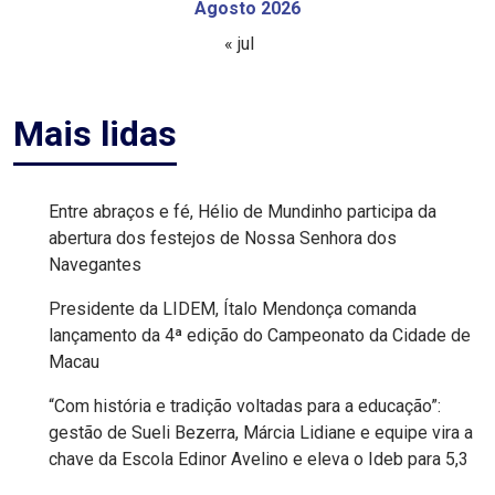
Agosto 2026
FANEX
« jul
FESTA
Mais lidas
DAS
CRIANÇAS
Entre abraços e fé, Hélio de Mundinho participa da
FESTA
abertura dos festejos de Nossa Senhora dos
Navegantes
DO
SAL
Presidente da LIDEM, Ítalo Mendonça comanda
lançamento da 4ª edição do Campeonato da Cidade de
2025
Macau
“Com história e tradição voltadas para a educação”:
FINANCEIRO
gestão de Sueli Bezerra, Márcia Lidiane e equipe vira a
chave da Escola Edinor Avelino e eleva o Ideb para 5,3
FOLIA