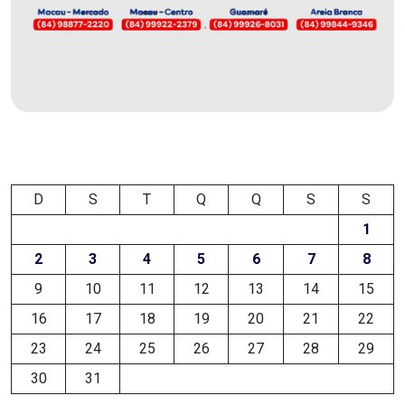
MACAU
EMANCIPAÇÃO
POLÍTICA
EMPREENDIMENTO
D
S
T
Q
Q
S
S
ENTREVISTA
1
ESPORTE
2
3
4
5
6
7
8
9
10
11
12
13
14
15
EVENTOS
16
17
18
19
20
21
22
FAKE
23
24
25
26
27
28
29
30
31
NEWS