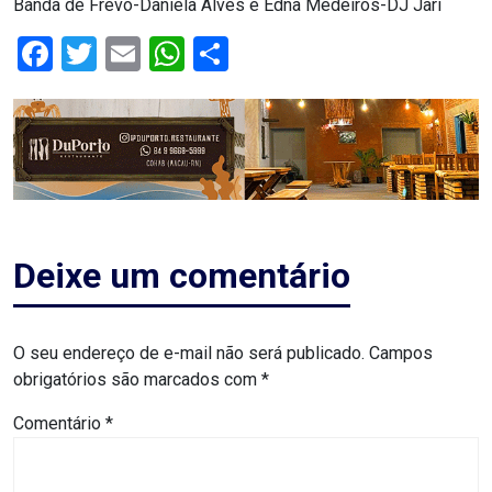
Banda de Frevo-Daniela Alves e Edna Medeiros-DJ Jari
MACAU
Facebook
Twitter
Email
WhatsApp
Share
CÂMARA
DE
NATAL
CÂMARA
FEDERAL
Deixe um comentário
CÂMARA
O seu endereço de e-mail não será publicado.
Campos
MUNICIPAL
obrigatórios são marcados com
*
DE
Comentário
*
MACAU