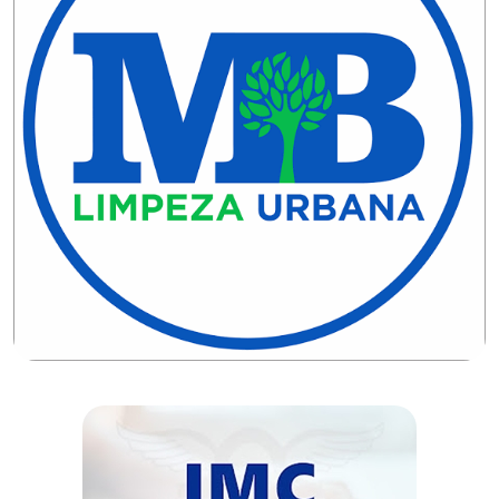
DO
MUNDO
CORO
DE
VIVAS!
CORRIDA
ROSA
CULTURA
CURSINHO
PREPARATÓRIO