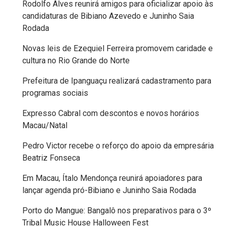
Rodolfo Alves reunirá amigos para oficializar apoio às
FPM
candidaturas de Bibiano Azevedo e Juninho Saia
Rodada
FUTEBOL
Novas leis de Ezequiel Ferreira promovem caridade e
cultura no Rio Grande do Norte
FUTSAL
Prefeitura de Ipanguaçu realizará cadastramento para
programas sociais
FUTURO
Expresso Cabral com descontos e novos horários
GERAÇÃO
Macau/Natal
DE
Pedro Victor recebe o reforço do apoio da empresária
Beatriz Fonseca
EMPREGO
E
Em Macau, Ítalo Mendonça reunirá apoiadores para
lançar agenda pró-Bibiano e Juninho Saia Rodada
RENDA
Porto do Mangue: Bangalô nos preparativos para o 3º
GOVERNO
Tribal Music House Halloween Fest