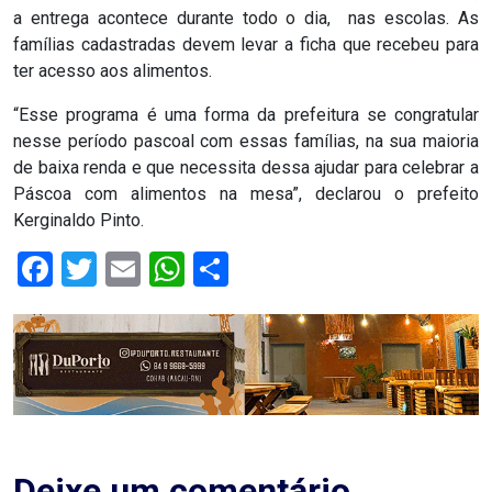
ASSISTÊNCIA
a entrega acontece durante todo o dia, nas escolas. As
famílias cadastradas devem levar a ficha que recebeu para
MÉDICA
ter acesso aos alimentos.
BASTIDORES
“Esse programa é uma forma da prefeitura se congratular
nesse período pascoal com essas famílias, na sua maioria
de baixa renda e que necessita dessa ajudar para celebrar a
Blog
Páscoa com alimentos na mesa”, declarou o prefeito
Kerginaldo Pinto.
BRASIL
Facebook
Twitter
Email
WhatsApp
Share
CÂMARA
DE
GUAMARÉ
CÂMARA
DE
Deixe um comentário