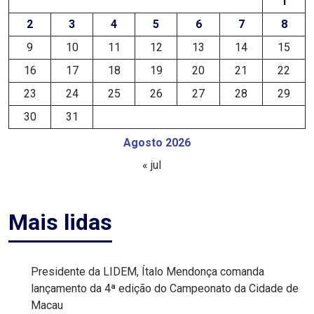
1
MACAU
2
3
4
5
6
7
8
9
10
11
12
13
14
15
EMANCIPAÇÃO
16
17
18
19
20
21
22
POLÍTICA
23
24
25
26
27
28
29
30
31
EMPREENDIMENTO
Agosto 2026
ENTREVISTA
« jul
ESPORTE
Mais lidas
EVENTOS
FAKE
Presidente da LIDEM, Ítalo Mendonça comanda
lançamento da 4ª edição do Campeonato da Cidade de
NEWS
Macau