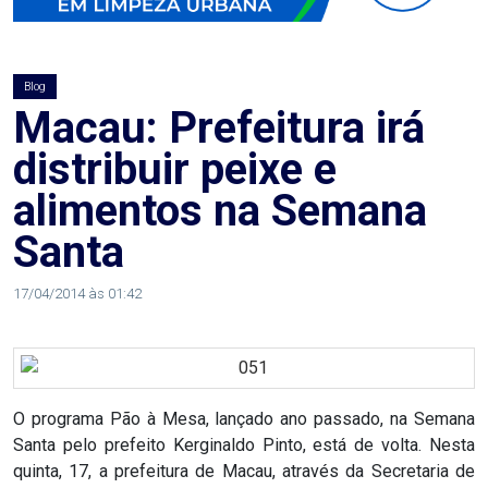
AGOSTO
LILÁS
Blog
ALEGRIA
Macau: Prefeitura irá
distribuir peixe e
ALRN
alimentos na Semana
ANIVERSARIANTE
Santa
ARTICULAÇÃO
17/04/2014 às 01:42
PARLAMENTAR
ARTIGO
O programa Pão à Mesa, lançado ano passado, na Semana
ASSEMBLEIA
Santa pelo prefeito Kerginaldo Pinto, está de volta. Nesta
quinta, 17, a prefeitura de Macau, através da Secretaria de
DO