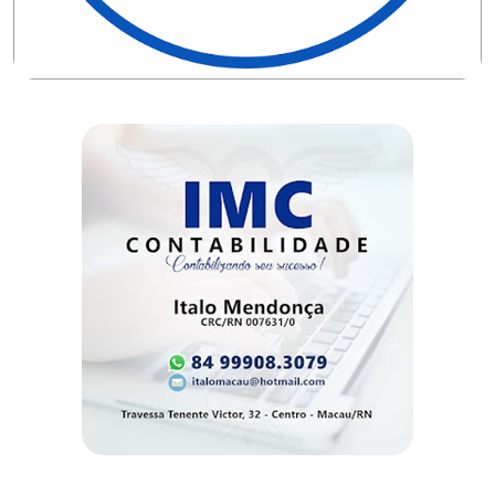
DO
MUNDO
CORO
DE
VIVAS!
CORRIDA
ROSA
CULTURA
CURSINHO
PREPARATÓRIO