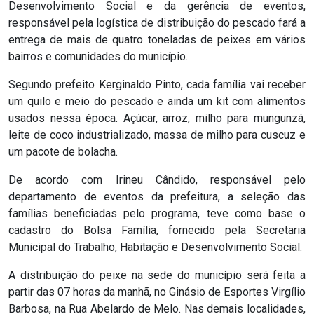
Desenvolvimento Social e da gerência de eventos,
RN
responsável pela logística de distribuição do pescado fará a
entrega de mais de quatro toneladas de peixes em vários
ASSEMBLEIA
bairros e comunidades do município.
E
Segundo prefeito Kerginaldo Pinto, cada família vai receber
um quilo e meio do pescado e ainda um kit com alimentos
VOCÊ
usados nessa época. Açúcar, arroz, milho para mungunzá,
leite de coco industrializado, massa de milho para cuscuz e
ASSEMBLEIA
um pacote de bolacha.
LEGISLATIVA
De acordo com Irineu Cândido, responsável pelo
departamento de eventos da prefeitura, a seleção das
DO
famílias beneficiadas pelo programa, teve como base o
RN
cadastro do Bolsa Família, fornecido pela Secretaria
Municipal do Trabalho, Habitação e Desenvolvimento Social.
ASSEMBLEIA
A distribuição do peixe na sede do município será feita a
RN
partir das 07 horas da manhã, no Ginásio de Esportes Virgílio
Barbosa, na Rua Abelardo de Melo. Nas demais localidades,