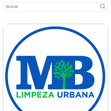
DO
RN
CICLISMO
COMPETIÇÃO
COMPROMISSO
CONFERÊNCIA
DE
SAÚDE
CONQUISTA
COPA