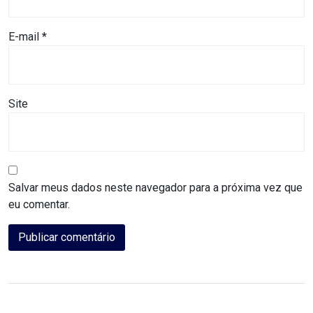
CAMPEONATO
DE
E-mail
*
BLOCOS
CAPACITAÇÃO
Site
CARNAUBAIS
CARNAVAL
Salvar meus dados neste navegador para a próxima vez que
CARNAVAL
eu comentar.
DE
MACAU
CARNAVAL