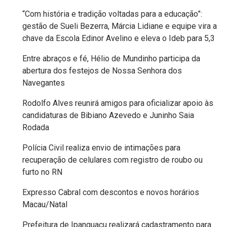
FANEX
“Com história e tradição voltadas para a educação”:
gestão de Sueli Bezerra, Márcia Lidiane e equipe vira a
chave da Escola Edinor Avelino e eleva o Ideb para 5,3
FESTA
DAS
Entre abraços e fé, Hélio de Mundinho participa da
abertura dos festejos de Nossa Senhora dos
CRIANÇAS
Navegantes
Rodolfo Alves reunirá amigos para oficializar apoio às
FESTA
candidaturas de Bibiano Azevedo e Juninho Saia
DO
Rodada
SAL
Polícia Civil realiza envio de intimações para
2025
recuperação de celulares com registro de roubo ou
furto no RN
FINANCEIRO
Expresso Cabral com descontos e novos horários
Macau/Natal
FOLIA
Prefeitura de Ipanguaçu realizará cadastramento para