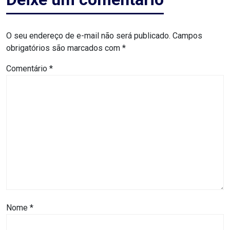
MACAU
CÂMARA
O seu endereço de e-mail não será publicado.
Campos
obrigatórios são marcados com
*
DE
Comentário
*
NATAL
CÂMARA
FEDERAL
CÂMARA
MUNICIPAL
DE
MACAU
Nome
*