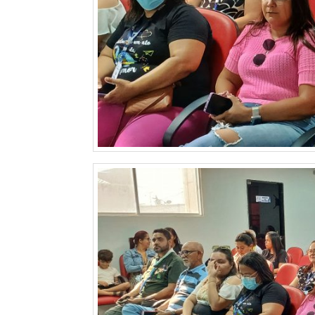
DO
MUNDO
CORO
DE
VIVAS!
CORRIDA
ROSA
CULTURA
CURSINHO
PREPARATÓRIO