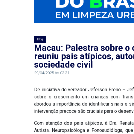
RN
ASSEMBLEIA
E
Blog
Macau: Palestra sobre o
VOCÊ
reuniu pais atípicos, aut
ASSEMBLEIA
sociedade civil
LEGISLATIVA
29/04/2025 às 03:31
DO
De iniciativa do vereador Jeferson Breno – Je
RN
sobre o crescimento em crianças com Transt
abordou a importância de identificar sinais e 
ASSEMBLEIA
intervenção precoce são cruciais para o desenv
RN
Com atenção dos pais atípicos, à Dra. Renata
Autista, Neuropsicóloga e Fonoaudióloga, qu