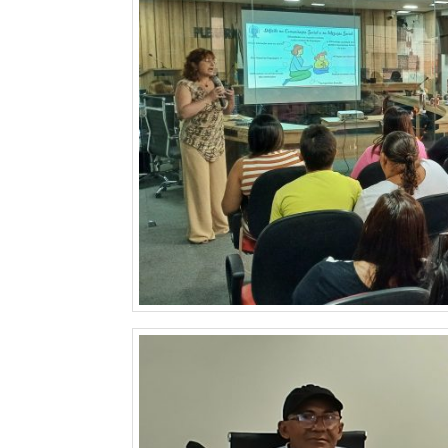
MACAU
CÂMARA
DE
NATAL
CÂMARA
FEDERAL
CÂMARA
MUNICIPAL
DE
MACAU