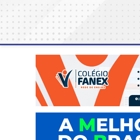
AGOSTO
LILÁS
ALEGRIA
ALRN
ANIVERSARIANTE
ARTICULAÇÃO
PARLAMENTAR
ARTIGO
ASSEMBLEIA
DO