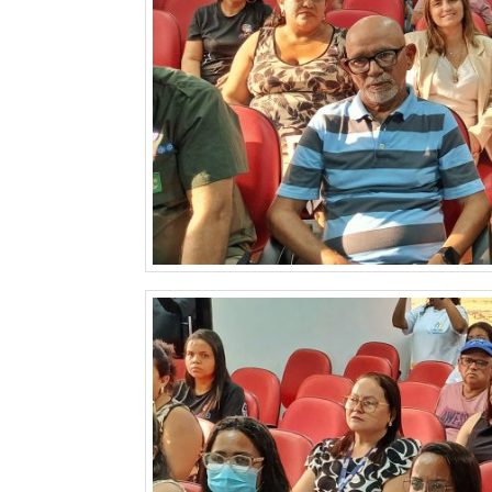
DO
RN
CICLISMO
COMPETIÇÃO
COMPROMISSO
CONFERÊNCIA
DE
SAÚDE
CONQUISTA
COPA