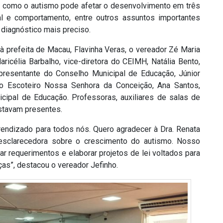
ou como o autismo pode afetar o desenvolvimento em três
ial e comportamento, entre outros assuntos importantes
diagnóstico mais preciso.
à prefeita de Macau, Flavinha Veras, o vereador Zé Maria
ricélia Barbalho, vice-diretora do CEIMH, Natália Bento,
presentante do Conselho Municipal de Educação, Júnior
po Escoteiro Nossa Senhora da Conceição, Ana Santos,
icipal de Educação. Professoras, auxiliares de salas de
estavam presentes.
prendizado para todos nós. Quero agradecer à Dra. Renata
e esclarecedora sobre o crescimento do autismo. Nosso
r requerimentos e elaborar projetos de lei voltados para
as”, destacou o vereador Jefinho.