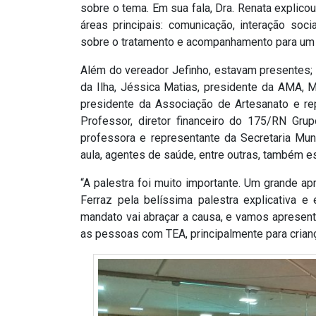
sobre o tema. Em sua fala, Dra. Renata explic
ASSISTÊNCIA
áreas principais: comunicação, interação soc
MÉDICA
sobre o tratamento e acompanhamento para um 
Além do vereador Jefinho, estavam presentes; 
BASTIDORES
da Ilha, Jéssica Matias, presidente da AMA, Ma
presidente da Associação de Artesanato e re
Blog
Professor, diretor financeiro do 175/RN Gru
professora e representante da Secretaria Mun
BRASIL
aula, agentes de saúde, entre outras, também 
“A palestra foi muito importante. Um grande a
CÂMARA
Ferraz pela belíssima palestra explicativa 
DE
mandato vai abraçar a causa, e vamos apresenta
as pessoas com TEA, principalmente para crianç
GUAMARÉ
CÂMARA
DE