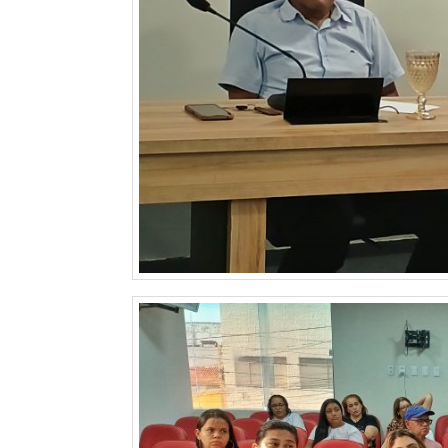
CAMPEONATO
DE
BLOCOS
CAPACITAÇÃO
CARNAUBAIS
CARNAVAL
CARNAVAL
DE
MACAU
CARNAVAL