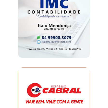
DO
MUNDO
CORO
DE
VIVAS!
CORRIDA
ROSA
CULTURA
CURSINHO
PREPARATÓRIO