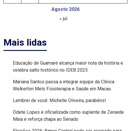
MACAU
Agosto 2026
« jul
EMANCIPAÇÃO
POLÍTICA
Mais lidas
EMPREENDIMENTO
Educação de Guamaré alcança maior nota da história e
ENTREVISTA
celebra salto histórico no IDEB 2025
ESPORTE
Mariana Santos passa a integrar equipe da Clínica
Welkerton Melo Fisioterapia e Saúde em Macau
EVENTOS
Lembrei de você: Michelle Oliveira, parabéns!
FAKE
Odete Lopes é oficializada como suplente de Zenaide
Maia e reforça chapa ao Senado
NEWS
Eleições 2026: Banco Central pode ser acionado para