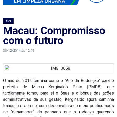
AGOSTO
LILÁS
Blog
ALEGRIA
Macau: Compromisso
com o futuro
ALRN
30/12/2014 às 12:45
ANIVERSARIANTE
ARTICULAÇÃO
PARLAMENTAR
O ano de 2014 termina como o “Ano da Redenção” para o
prefeito de Macau Kerginaldo Pinto (PMDB), que
ARTIGO
tardiamente tomou para si o ônus e o bônus das ações
administrativas da sua gestão. Kerginaldo agora caminha
ASSEMBLEIA
tranquilo e sereno, com desenvoltura no meio politico após
se “desamarrar” do passado que o rodeava querendo
DO