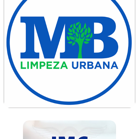
DO
RN
CICLISMO
COMPETIÇÃO
COMPROMISSO
CONFERÊNCIA
DE
SAÚDE
CONQUISTA
COPA