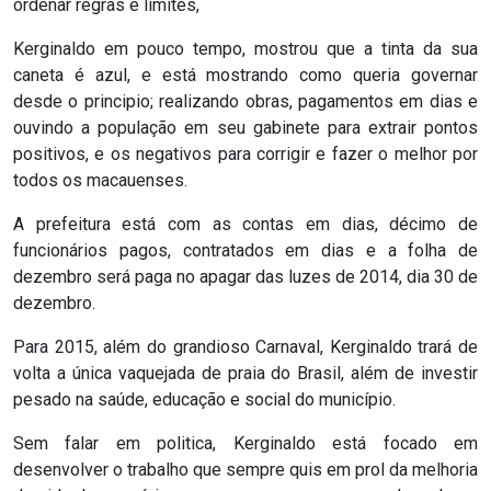
ordenar regras e limites,
RN
Kerginaldo em pouco tempo, mostrou que a tinta da sua
caneta é azul, e está mostrando como queria governar
ASSEMBLEIA
desde o principio; realizando obras, pagamentos em dias e
ouvindo a população em seu gabinete para extrair pontos
E
positivos, e os negativos para corrigir e fazer o melhor por
VOCÊ
todos os macauenses.
A prefeitura está com as contas em dias, décimo de
ASSEMBLEIA
funcionários pagos, contratados em dias e a folha de
LEGISLATIVA
dezembro será paga no apagar das luzes de 2014, dia 30 de
dezembro.
DO
Para 2015, além do grandioso Carnaval, Kerginaldo trará de
RN
volta a única vaquejada de praia do Brasil, além de investir
pesado na saúde, educação e social do município.
ASSEMBLEIA
Sem falar em politica, Kerginaldo está focado em
RN
desenvolver o trabalho que sempre quis em prol da melhoria