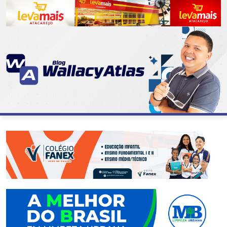
CATEGORIAS
07
DE
SETEMBRO
ABASTECIMENTO
AÇÃO
SOCIAL
ADMINISTRAÇÃO