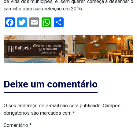
de vida dos munícipes, e, sem querer, começa a desenhar o
ASSISTÊNCIA
caminho para sua reeleição em 2016.
MÉDICA
Facebook
Twitter
Email
WhatsApp
Share
BASTIDORES
Blog
BRASIL
CÂMARA
Deixe um comentário
DE
GUAMARÉ
O seu endereço de e-mail não será publicado.
Campos
obrigatórios são marcados com
*
CÂMARA
Comentário
*
DE