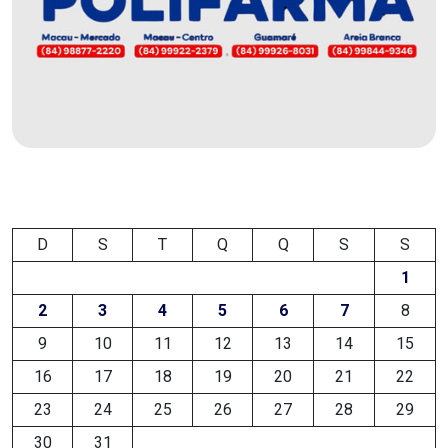
EDUCAÇÃO
ELEIÇÃO
ESCOLAR
ELEIÇÕES
2026
D
S
T
Q
Q
S
S
EMANCIPAÇÃO
1
2
3
4
5
6
7
8
DE
9
10
11
12
13
14
15
CARNAUBAIS
16
17
18
19
20
21
22
EMANCIPAÇÃO
23
24
25
26
27
28
29
DE
30
31