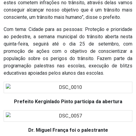
estes cometem infrações no trânsito, através delas vamos
ASSISTÊNCIA
conseguir alcançar nosso objetivo que é um trânsito mais
MÉDICA
consciente, um trânsito mais humano”, disse o prefeito.
Com tema: Cidade para as pessoas: Proteção e prioridade
BASTIDORES
ao pedestre, a semana municipal do trânsito aberta nesta
quinta-feira, seguirá até o dia 25 de setembro, com
Blog
promoção de ações com o objetivo de conscientizar a
população sobre os perigos do trânsito. Fazem parte da
BRASIL
programação palestras nas escolas, execução de blitzs
educativas apoiadas pelos alunos das escolas.
CÂMARA
DE
Prefeito Kerginlado Pinto participa da abertura
GUAMARÉ
CÂMARA
DE
Dr. Miguel França foi o palestrante