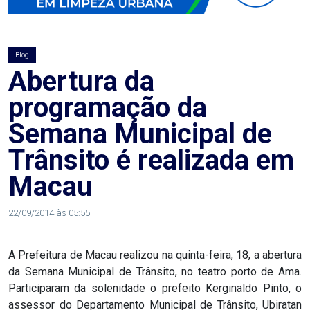
AGOSTO
LILÁS
Blog
ALEGRIA
Abertura da
programação da
ALRN
Semana Municipal de
ANIVERSARIANTE
Trânsito é realizada em
Macau
ARTICULAÇÃO
PARLAMENTAR
22/09/2014 às 05:55
ARTIGO
A Prefeitura de Macau realizou na quinta-feira, 18, a abertura
da Semana Municipal de Trânsito, no teatro porto de Ama.
ASSEMBLEIA
Participaram da solenidade o prefeito Kerginaldo Pinto, o
DO
assessor do Departamento Municipal de Trânsito, Ubiratan