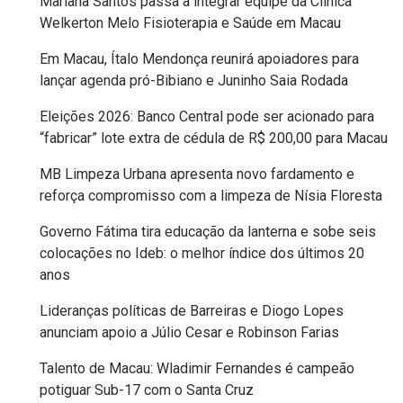
Mariana Santos passa a integrar equipe da Clínica
Welkerton Melo Fisioterapia e Saúde em Macau
FPM
Em Macau, Ítalo Mendonça reunirá apoiadores para
FUTEBOL
lançar agenda pró-Bibiano e Juninho Saia Rodada
Eleições 2026: Banco Central pode ser acionado para
FUTSAL
“fabricar” lote extra de cédula de R$ 200,00 para Macau
FUTURO
MB Limpeza Urbana apresenta novo fardamento e
reforça compromisso com a limpeza de Nísia Floresta
GERAÇÃO
Governo Fátima tira educação da lanterna e sobe seis
DE
colocações no Ideb: o melhor índice dos últimos 20
anos
EMPREGO
Lideranças políticas de Barreiras e Diogo Lopes
E
anunciam apoio a Júlio Cesar e Robinson Farias
RENDA
Talento de Macau: Wladimir Fernandes é campeão
potiguar Sub-17 com o Santa Cruz
GOVERNO