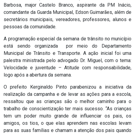
Barbosa, major Castelo Branco, aspirante da PM Inácio,
RN
comandante da Guarda Municipal, Edson Guimarães, além de
secretários municipais, vereadores, professores, alunos e
ASSEMBLEIA
pessoas da comunidade.
E
A programação especial da semana de trânsito no município
está sendo organizada por meio do Departamento
VOCÊ
Municipal de Trânsito e Transporte. A ação inicial foi uma
palestra ministrada pelo advogado Dr. Miguel, com o tema:
ASSEMBLEIA
Velocidade e juventude – Atitude com responsabilidade,
LEGISLATIVA
logo após a abertura da semana.
DO
O prefeito Kerginaldo Pinto parabenizou a iniciativa da
realização da campanha e de levar as ações para a escola,
RN
ressaltou que as crianças são o melhor caminho para o
trabalho de conscientização ter mais sucesso. “As crianças
ASSEMBLEIA
tem um poder muito grande de influenciar os pais, os
RN
amigos, os tios, o que elas aprendem nas escolas levam
para as suas famílias e chamam a atenção dos pais quando