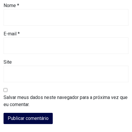
DO
Nome
*
RN
CICLISMO
E-mail
*
COMPETIÇÃO
COMPROMISSO
Site
CONFERÊNCIA
DE
SAÚDE
Salvar meus dados neste navegador para a próxima vez que
eu comentar.
CONQUISTA
COPA