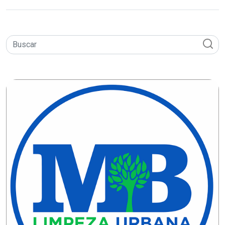
DO
MUNDO
CORO
DE
VIVAS!
CORRIDA
ROSA
CULTURA
CURSINHO
PREPARATÓRIO