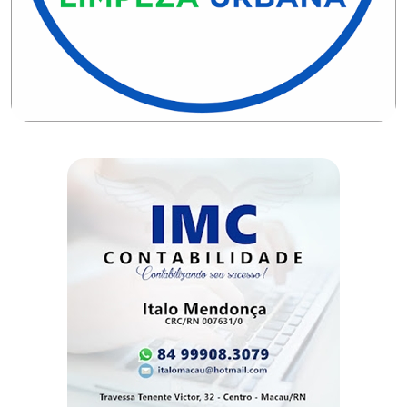
DEMISSÕES
DESCASO
DESENVOLVIMENTO
ECONÔMICO
DESENVOLVIMENTO
RURAL
DIA
DAS
CRIANÇAS
ECONOMIA