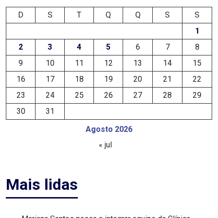
FANEX
D
S
T
Q
Q
S
S
1
FESTA
2
3
4
5
6
7
8
DAS
9
10
11
12
13
14
15
CRIANÇAS
16
17
18
19
20
21
22
23
24
25
26
27
28
29
FESTA
30
31
DO
Agosto 2026
SAL
« jul
2025
FINANCEIRO
Mais lidas
FOLIA