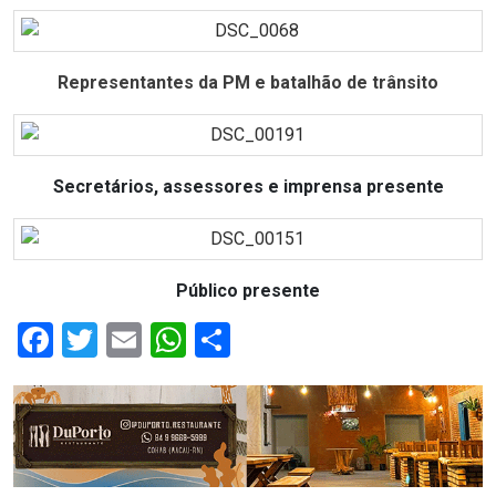
MACAU
CÂMARA
Representantes da PM e batalhão de trânsito
DE
NATAL
Secretários, assessores e imprensa presente
CÂMARA
FEDERAL
Público presente
CÂMARA
Facebook
Twitter
Email
WhatsApp
Share
MUNICIPAL
DE
MACAU