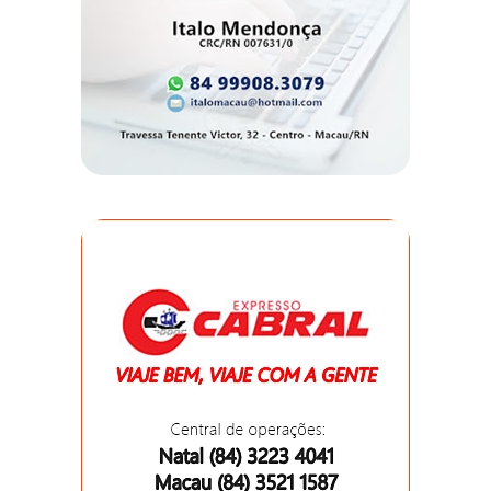
DO
RN
CICLISMO
COMPETIÇÃO
COMPROMISSO
CONFERÊNCIA
DE
SAÚDE
CONQUISTA
COPA