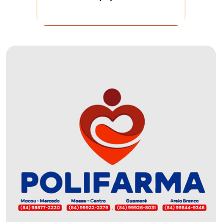
DO
MUNDO
CORO
DE
VIVAS!
CORRIDA
ROSA
CULTURA
CURSINHO
PREPARATÓRIO