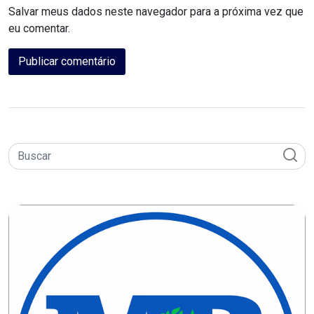
MACAU
Salvar meus dados neste navegador para a próxima vez que
eu comentar.
CÂMARA
DE
NATAL
CÂMARA
FEDERAL
CÂMARA
MUNICIPAL
DE
MACAU