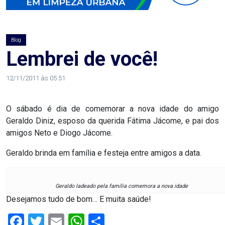
AGOSTO
LILÁS
Blog
ALEGRIA
Lembrei de você!
ALRN
12/11/2011 às 05:51
ANIVERSARIANTE
O sábado é dia de comemorar a nova idade do amigo
Geraldo Diniz, esposo da querida Fátima Jácome, e pai dos
ARTICULAÇÃO
amigos Neto e Diogo Jácome.
PARLAMENTAR
Geraldo brinda em família e festeja entre amigos a data.
ARTIGO
Geraldo ladeado pela família comemora a nova idade
Desejamos tudo de bom… E muita saúde!
ASSEMBLEIA
Facebook
Twitter
Email
WhatsApp
Share
DO