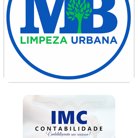
CAMPEONATO
DE
BLOCOS
CAPACITAÇÃO
CARNAUBAIS
CARNAVAL
CARNAVAL
DE
MACAU
CARNAVAL