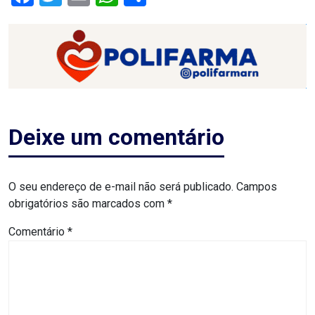
RN
ASSEMBLEIA
E
VOCÊ
Deixe um comentário
ASSEMBLEIA
LEGISLATIVA
O seu endereço de e-mail não será publicado.
Campos
DO
obrigatórios são marcados com
*
RN
Comentário
*
ASSEMBLEIA
RN