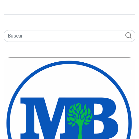
CAMPEONATO
DE
BLOCOS
CAPACITAÇÃO
CARNAUBAIS
CARNAVAL
CARNAVAL
DE
MACAU
CARNAVAL