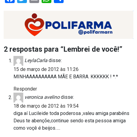
RN
ASSEMBLEIA
E
VOCÊ
2 respostas para “Lembrei de você!”
LeylaCarla
disse:
ASSEMBLEIA
15 de março de 2012 às 11:26
LEGISLATIVA
MINHAAAAAAAAAA MÃE E BARRA. KKKKKK ! *.*
DO
Responder
veronica avelino
disse:
RN
18 de março de 2012 às 19:54
diga aí Lucileide toda poderosa ,valeu amiga parabéns
ASSEMBLEIA
Deus te abençõe,continue sendo esta pessoa amiga
RN
como voçê é beijos…..