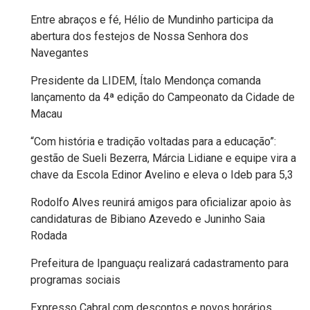
MACAU
Entre abraços e fé, Hélio de Mundinho participa da
abertura dos festejos de Nossa Senhora dos
Navegantes
EMANCIPAÇÃO
Presidente da LIDEM, Ítalo Mendonça comanda
POLÍTICA
lançamento da 4ª edição do Campeonato da Cidade de
Macau
EMPREENDIMENTO
“Com história e tradição voltadas para a educação”:
ENTREVISTA
gestão de Sueli Bezerra, Márcia Lidiane e equipe vira a
chave da Escola Edinor Avelino e eleva o Ideb para 5,3
ESPORTE
Rodolfo Alves reunirá amigos para oficializar apoio às
candidaturas de Bibiano Azevedo e Juninho Saia
EVENTOS
Rodada
Prefeitura de Ipanguaçu realizará cadastramento para
FAKE
programas sociais
NEWS
Expresso Cabral com descontos e novos horários