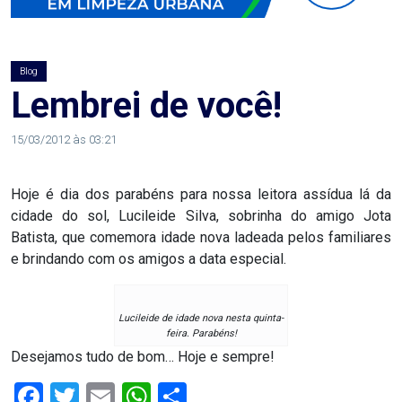
AGOSTO
LILÁS
Blog
ALEGRIA
Lembrei de você!
ALRN
15/03/2012 às 03:21
ANIVERSARIANTE
Hoje é dia dos parabéns para nossa leitora assídua lá da
cidade do sol, Lucileide Silva, sobrinha do amigo Jota
ARTICULAÇÃO
Batista, que comemora idade nova ladeada pelos familiares
e brindando com os amigos a data especial.
PARLAMENTAR
ARTIGO
Lucileide de idade nova nesta quinta-
feira. Parabéns!
Desejamos tudo de bom… Hoje e sempre!
ASSEMBLEIA
Facebook
Twitter
Email
WhatsApp
Share
DO