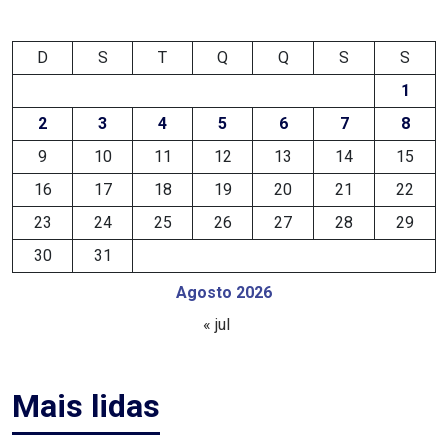
EDUCAÇÃO
D
S
T
Q
Q
S
S
1
ELEIÇÃO
2
3
4
5
6
7
8
ESCOLAR
9
10
11
12
13
14
15
ELEIÇÕES
16
17
18
19
20
21
22
2026
23
24
25
26
27
28
29
30
31
EMANCIPAÇÃO
Agosto 2026
DE
« jul
CARNAUBAIS
Mais lidas
EMANCIPAÇÃO
DE