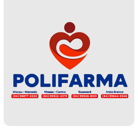
DEMISSÕES
DESCASO
DESENVOLVIMENTO
ECONÔMICO
DESENVOLVIMENTO
RURAL
DIA
DAS
CRIANÇAS
ECONOMIA