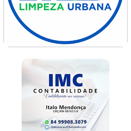
DO
RN
CICLISMO
COMPETIÇÃO
COMPROMISSO
CONFERÊNCIA
DE
SAÚDE
CONQUISTA
COPA