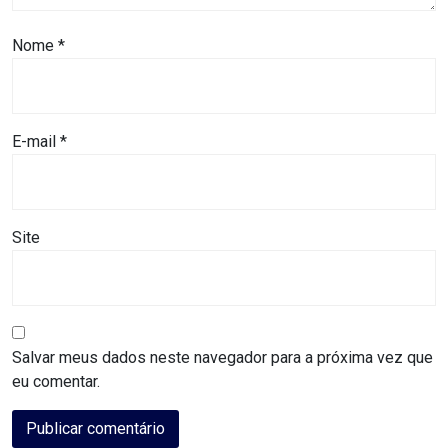
MACAU
Nome
*
CÂMARA
DE
E-mail
*
NATAL
CÂMARA
FEDERAL
Site
CÂMARA
MUNICIPAL
Salvar meus dados neste navegador para a próxima vez que
DE
eu comentar.
MACAU