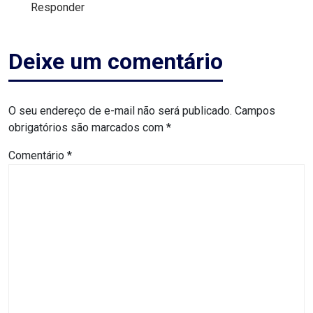
Responder
ASSISTÊNCIA
MÉDICA
Deixe um comentário
BASTIDORES
Blog
O seu endereço de e-mail não será publicado.
Campos
obrigatórios são marcados com
*
BRASIL
Comentário
*
CÂMARA
DE
GUAMARÉ
CÂMARA
DE