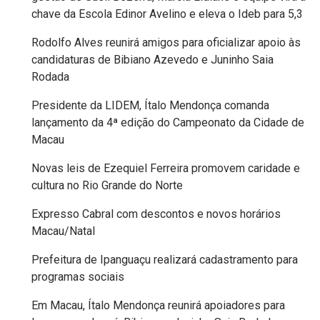
chave da Escola Edinor Avelino e eleva o Ideb para 5,3
MACAU
Rodolfo Alves reunirá amigos para oficializar apoio às
EMANCIPAÇÃO
candidaturas de Bibiano Azevedo e Juninho Saia
Rodada
POLÍTICA
Presidente da LIDEM, Ítalo Mendonça comanda
EMPREENDIMENTO
lançamento da 4ª edição do Campeonato da Cidade de
Macau
ENTREVISTA
Novas leis de Ezequiel Ferreira promovem caridade e
cultura no Rio Grande do Norte
ESPORTE
Expresso Cabral com descontos e novos horários
Macau/Natal
EVENTOS
Prefeitura de Ipanguaçu realizará cadastramento para
FAKE
programas sociais
NEWS
Em Macau, Ítalo Mendonça reunirá apoiadores para