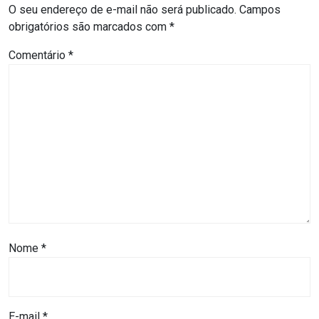
ASSISTÊNCIA
O seu endereço de e-mail não será publicado.
Campos
obrigatórios são marcados com
*
MÉDICA
Comentário
*
BASTIDORES
Blog
BRASIL
CÂMARA
DE
GUAMARÉ
Nome
*
CÂMARA
DE
E-mail
*