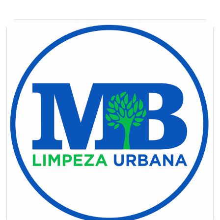
CAMPEONATO
DE
BLOCOS
CAPACITAÇÃO
CARNAUBAIS
CARNAVAL
CARNAVAL
DE
MACAU
CARNAVAL