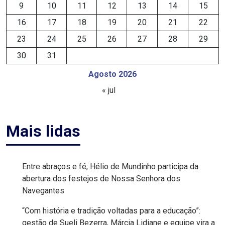
9
10
11
12
13
14
15
EDUCAÇÃO
16
17
18
19
20
21
22
23
24
25
26
27
28
29
ELEIÇÃO
30
31
ESCOLAR
Agosto 2026
« jul
ELEIÇÕES
2026
Mais lidas
EMANCIPAÇÃO
DE
Entre abraços e fé, Hélio de Mundinho participa da
CARNAUBAIS
abertura dos festejos de Nossa Senhora dos
Navegantes
EMANCIPAÇÃO
“Com história e tradição voltadas para a educação”:
DE
gestão de Sueli Bezerra, Márcia Lidiane e equipe vira a