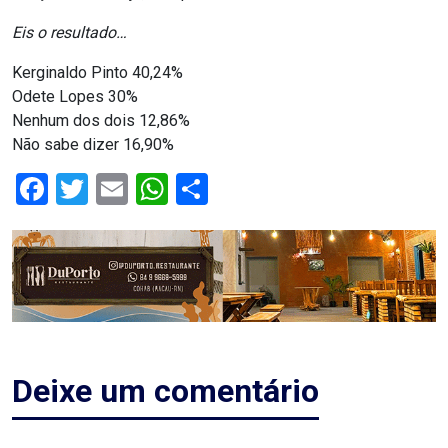
RN
Eis o resultado…
Kerginaldo Pinto 40,24%
ASSEMBLEIA
Odete Lopes 30%
E
Nenhum dos dois 12,86%
Não sabe dizer 16,90%
VOCÊ
Facebook
Twitter
Email
WhatsApp
Share
ASSEMBLEIA
LEGISLATIVA
DO
RN
ASSEMBLEIA
Deixe um comentário
RN