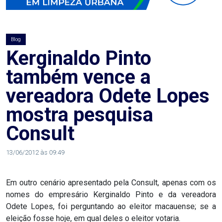
AGOSTO
LILÁS
Blog
ALEGRIA
Kerginaldo Pinto
também vence a
ALRN
vereadora Odete Lopes
ANIVERSARIANTE
mostra pesquisa
Consult
ARTICULAÇÃO
PARLAMENTAR
13/06/2012 às 09:49
ARTIGO
Em outro cenário apresentado pela Consult, apenas com os
nomes do empresário Kerginaldo Pinto e da vereadora
ASSEMBLEIA
Odete Lopes, foi perguntando ao eleitor macauense; se a
DO
eleição fosse hoje, em qual deles o eleitor votaria.