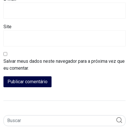
MACAU
CÂMARA
Site
DE
NATAL
CÂMARA
Salvar meus dados neste navegador para a próxima vez que
FEDERAL
eu comentar.
CÂMARA
MUNICIPAL
DE
MACAU