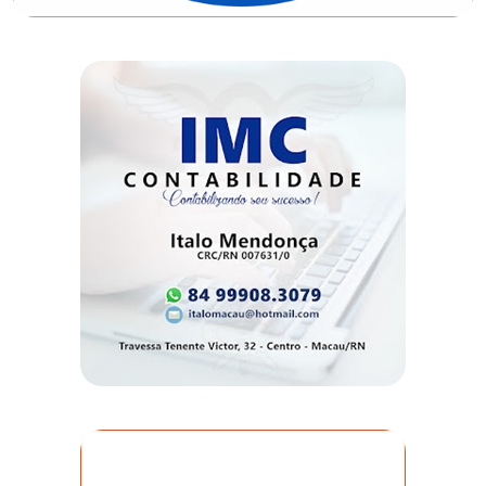
DO
RN
CICLISMO
COMPETIÇÃO
COMPROMISSO
CONFERÊNCIA
DE
SAÚDE
CONQUISTA
COPA