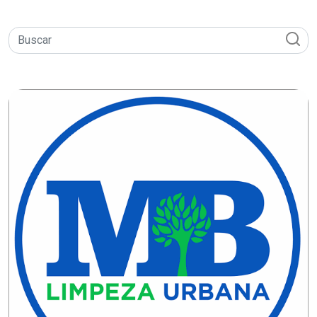
CAMPEONATO
DE
BLOCOS
CAPACITAÇÃO
CARNAUBAIS
CARNAVAL
CARNAVAL
DE
MACAU
CARNAVAL