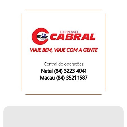
DO
MUNDO
CORO
DE
VIVAS!
CORRIDA
ROSA
CULTURA
CURSINHO
PREPARATÓRIO