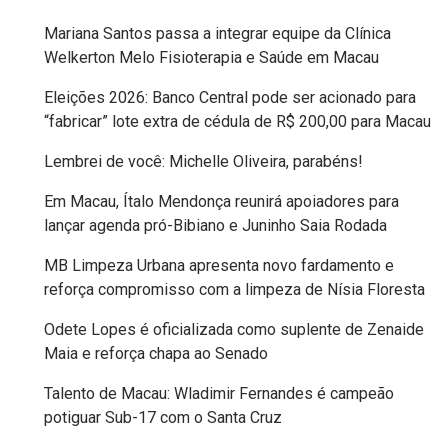
MACAU
Mariana Santos passa a integrar equipe da Clínica
Welkerton Melo Fisioterapia e Saúde em Macau
EMANCIPAÇÃO
Eleições 2026: Banco Central pode ser acionado para
POLÍTICA
“fabricar” lote extra de cédula de R$ 200,00 para Macau
Lembrei de você: Michelle Oliveira, parabéns!
EMPREENDIMENTO
Em Macau, Ítalo Mendonça reunirá apoiadores para
ENTREVISTA
lançar agenda pró-Bibiano e Juninho Saia Rodada
MB Limpeza Urbana apresenta novo fardamento e
ESPORTE
reforça compromisso com a limpeza de Nísia Floresta
EVENTOS
Odete Lopes é oficializada como suplente de Zenaide
Maia e reforça chapa ao Senado
FAKE
Talento de Macau: Wladimir Fernandes é campeão
potiguar Sub-17 com o Santa Cruz
NEWS