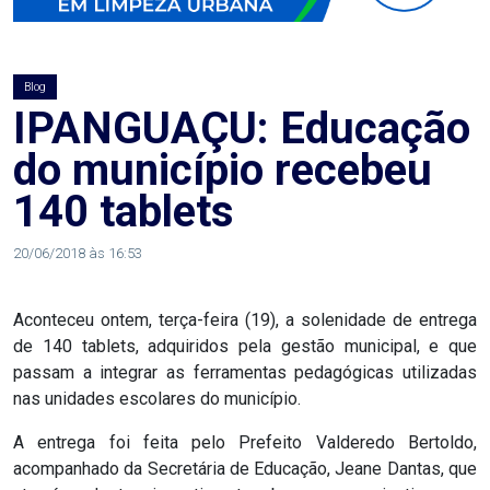
AGOSTO
LILÁS
Blog
ALEGRIA
IPANGUAÇU: Educação
do município recebeu
ALRN
140 tablets
ANIVERSARIANTE
20/06/2018 às 16:53
ARTICULAÇÃO
Aconteceu ontem, terça-feira (19), a solenidade de entrega
PARLAMENTAR
de 140 tablets, adquiridos pela gestão municipal, e que
passam a integrar as ferramentas pedagógicas utilizadas
ARTIGO
nas unidades escolares do município.
ASSEMBLEIA
A entrega foi feita pelo Prefeito Valderedo Bertoldo,
acompanhado da Secretária de Educação, Jeane Dantas, que
DO