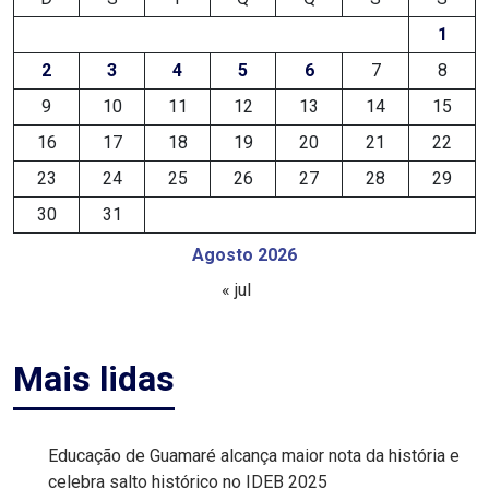
1
EDUCAÇÃO
2
3
4
5
6
7
8
ELEIÇÃO
9
10
11
12
13
14
15
16
17
18
19
20
21
22
ESCOLAR
23
24
25
26
27
28
29
ELEIÇÕES
30
31
2026
Agosto 2026
« jul
EMANCIPAÇÃO
DE
Mais lidas
CARNAUBAIS
EMANCIPAÇÃO
Educação de Guamaré alcança maior nota da história e
DE
celebra salto histórico no IDEB 2025