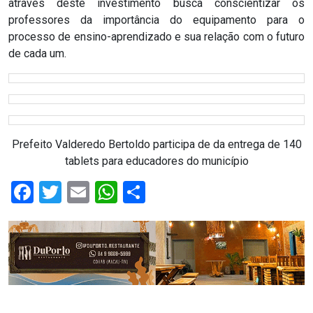
através deste investimento busca conscientizar os
RN
professores da importância do equipamento para o
processo de ensino-aprendizado e sua relação com o futuro
de cada um.
ASSEMBLEIA
E
VOCÊ
Prefeito Valderedo Bertoldo participa de da entrega de 140
ASSEMBLEIA
tablets para educadores do município
LEGISLATIVA
Facebook
Twitter
Email
WhatsApp
Share
DO
RN
ASSEMBLEIA
RN