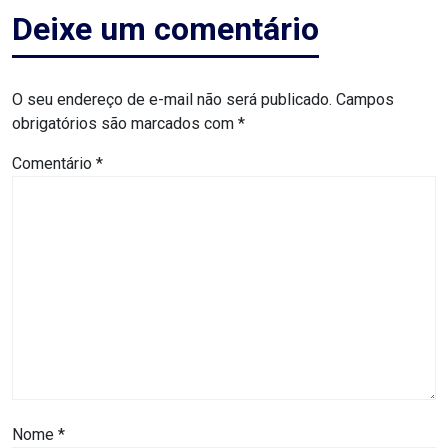
ASSISTÊNCIA
Deixe um comentário
MÉDICA
O seu endereço de e-mail não será publicado.
Campos
BASTIDORES
obrigatórios são marcados com
*
Blog
Comentário
*
BRASIL
CÂMARA
DE
GUAMARÉ
CÂMARA
DE
Nome
*