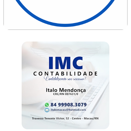
DO
RN
CICLISMO
COMPETIÇÃO
COMPROMISSO
CONFERÊNCIA
DE
SAÚDE
CONQUISTA
COPA