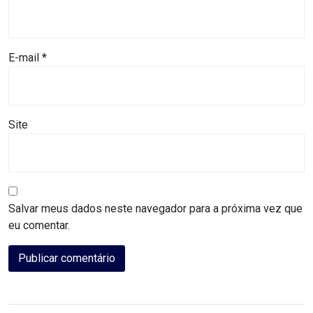
MACAU
CÂMARA
E-mail
*
DE
NATAL
Site
CÂMARA
FEDERAL
CÂMARA
Salvar meus dados neste navegador para a próxima vez que
MUNICIPAL
eu comentar.
DE
MACAU