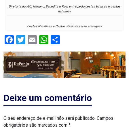
Diretoria do IGC: Neriano, Benedita e Rosi entregarão cestas básicas e cestas
RN
natalinas
ASSEMBLEIA
Cestas Natalinas e Cestas Básicas serão entregues
E
Facebook
Twitter
Email
WhatsApp
Share
VOCÊ
ASSEMBLEIA
LEGISLATIVA
DO
RN
Deixe um comentário
ASSEMBLEIA
RN
O seu endereço de e-mail não será publicado.
Campos
obrigatórios são marcados com
*