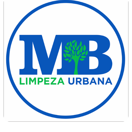
CAMPEONATO
DE
BLOCOS
CAPACITAÇÃO
CARNAUBAIS
CARNAVAL
CARNAVAL
DE
MACAU
CARNAVAL