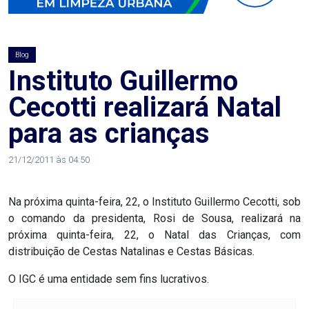
AGOSTO
LILÁS
Blog
ALEGRIA
Instituto Guillermo
Cecotti realizará Natal
ALRN
para as crianças
ANIVERSARIANTE
21/12/2011 às 04:50
ARTICULAÇÃO
Na próxima quinta-feira, 22, o Instituto Guillermo Cecotti, sob
PARLAMENTAR
o comando da presidenta, Rosi de Sousa, realizará na
próxima quinta-feira, 22, o Natal das Crianças, com
ARTIGO
distribuição de Cestas Natalinas e Cestas Básicas.
ASSEMBLEIA
O IGC é uma entidade sem fins lucrativos.
DO