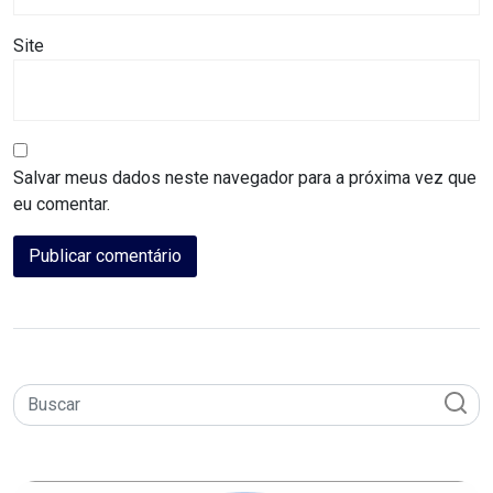
MACAU
Site
CÂMARA
DE
NATAL
Salvar meus dados neste navegador para a próxima vez que
eu comentar.
CÂMARA
FEDERAL
CÂMARA
MUNICIPAL
DE
MACAU