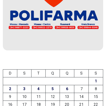
DEMISSÕES
DESCASO
DESENVOLVIMENTO
ECONÔMICO
DESENVOLVIMENTO
RURAL
DIA
D
S
T
Q
Q
S
S
1
DAS
2
3
4
5
6
7
8
CRIANÇAS
9
10
11
12
13
14
15
ECONOMIA
16
17
18
19
20
21
22