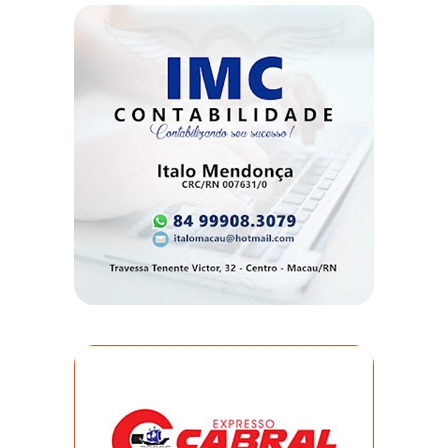
DO
RN
CICLISMO
COMPETIÇÃO
COMPROMISSO
CONFERÊNCIA
DE
SAÚDE
CONQUISTA
COPA