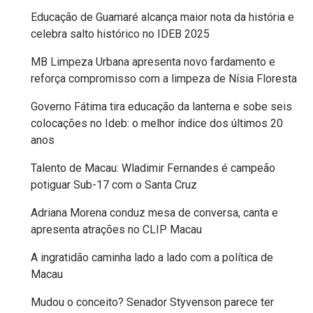
Educação de Guamaré alcança maior nota da história e
MACAU
celebra salto histórico no IDEB 2025
EMANCIPAÇÃO
MB Limpeza Urbana apresenta novo fardamento e
reforça compromisso com a limpeza de Nísia Floresta
POLÍTICA
Governo Fátima tira educação da lanterna e sobe seis
EMPREENDIMENTO
colocações no Ideb: o melhor índice dos últimos 20
anos
ENTREVISTA
Talento de Macau: Wladimir Fernandes é campeão
potiguar Sub-17 com o Santa Cruz
ESPORTE
Adriana Morena conduz mesa de conversa, canta e
apresenta atrações no CLIP Macau
EVENTOS
A ingratidão caminha lado a lado com a política de
FAKE
Macau
NEWS
Mudou o conceito? Senador Styvenson parece ter