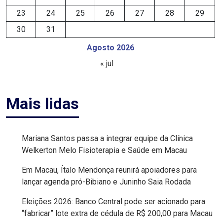
23
24
25
26
27
28
29
EDUCAÇÃO
30
31
ELEIÇÃO
Agosto 2026
« jul
ESCOLAR
ELEIÇÕES
Mais lidas
2026
EMANCIPAÇÃO
Mariana Santos passa a integrar equipe da Clínica
Welkerton Melo Fisioterapia e Saúde em Macau
DE
Em Macau, Ítalo Mendonça reunirá apoiadores para
CARNAUBAIS
lançar agenda pró-Bibiano e Juninho Saia Rodada
EMANCIPAÇÃO
Eleições 2026: Banco Central pode ser acionado para
“fabricar” lote extra de cédula de R$ 200,00 para Macau
DE