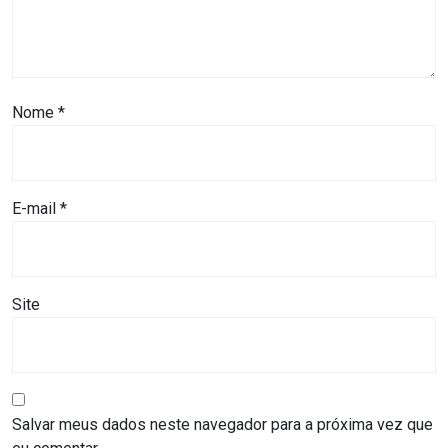
MACAU
CÂMARA
DE
Nome
*
NATAL
CÂMARA
E-mail
*
FEDERAL
CÂMARA
Site
MUNICIPAL
DE
MACAU
Salvar meus dados neste navegador para a próxima vez que