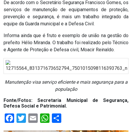
De acordo com o Secretário Segurança Francisco Gomes, os
RN
serviços de manutenção de equipamentos de proteção,
prevenção e segurança, é mais um trabalho integrado da
ASSEMBLEIA
equipe da Guarda municipal e a Defesa Civil.
E
Informa ainda que é fruto e exemplo de união na gestão do
prefeito Hélio Miranda. O trabalho foi realizado pelo Técnico
VOCÊ
e Agente de Proteção e Defesa civil, Moacir Reinaldo.
ASSEMBLEIA
LEGISLATIVA
Manutenção visa serviço eficiente e mais segurança para a
DO
população
RN
Fonte/Fotos: Secretaria Municipal de Segurança,
Defesa Social e Patrimonial.
ASSEMBLEIA
Facebook
Twitter
Email
WhatsApp
Share
RN