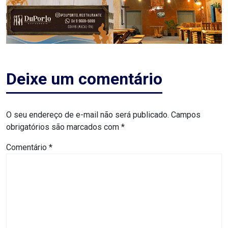
ASSISTÊNCIA
MÉDICA
BASTIDORES
Deixe um comentário
Blog
BRASIL
O seu endereço de e-mail não será publicado.
Campos
obrigatórios são marcados com
*
CÂMARA
Comentário
*
DE
GUAMARÉ
CÂMARA
DE