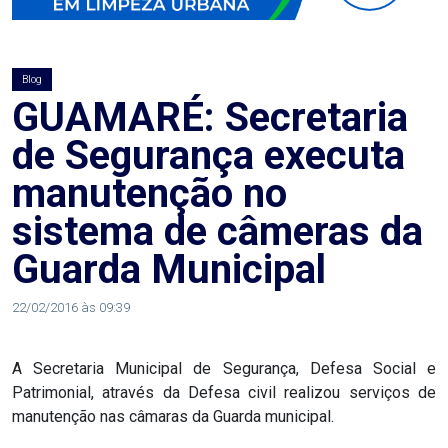
AGOSTO
LILÁS
Blog
ALEGRIA
GUAMARÉ: Secretaria
de Segurança executa
ALRN
manutenção no
ANIVERSARIANTE
sistema de câmeras da
Guarda Municipal
ARTICULAÇÃO
PARLAMENTAR
22/02/2016 às 09:39
ARTIGO
A Secretaria Municipal de Segurança, Defesa Social e
Patrimonial, através da Defesa civil realizou serviços de
ASSEMBLEIA
manutenção nas câmaras da Guarda municipal.
DO