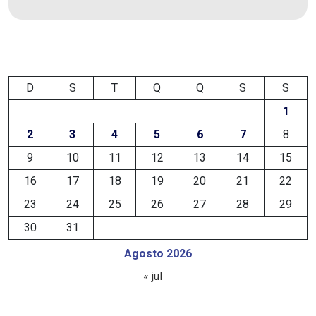
EDUCAÇÃO
ELEIÇÃO
D
S
T
Q
Q
S
S
ESCOLAR
1
ELEIÇÕES
2
3
4
5
6
7
8
2026
9
10
11
12
13
14
15
16
17
18
19
20
21
22
EMANCIPAÇÃO
23
24
25
26
27
28
29
DE
30
31
CARNAUBAIS
Agosto 2026
« jul
EMANCIPAÇÃO
DE