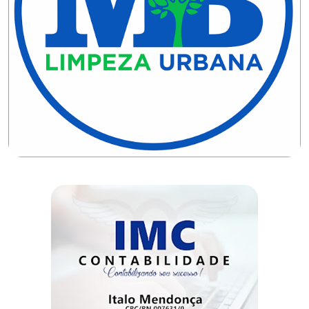
DO
RN
CICLISMO
COMPETIÇÃO
COMPROMISSO
CONFERÊNCIA
DE
SAÚDE
CONQUISTA
COPA