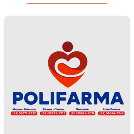
DEMISSÕES
DESCASO
DESENVOLVIMENTO
ECONÔMICO
DESENVOLVIMENTO
RURAL
DIA
DAS
CRIANÇAS
ECONOMIA