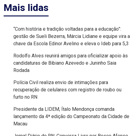
Mais lidas
MACAU
EMANCIPAÇÃO
“Com história e tradição voltadas para a educação”:
POLÍTICA
gestão de Sueli Bezerra, Márcia Lidiane e equipe vira a
chave da Escola Edinor Avelino e eleva o Ideb para 5,3
EMPREENDIMENTO
Rodolfo Alves reunirá amigos para oficializar apoio às
candidaturas de Bibiano Azevedo e Juninho Saia
ENTREVISTA
Rodada
Polícia Civil realiza envio de intimações para
ESPORTE
recuperação de celulares com registro de roubo ou
furto no RN
EVENTOS
Presidente da LIDEM, Ítalo Mendonça comanda
FAKE
lançamento da 4ª edição do Campeonato da Cidade de
Macau
NEWS
Jornal Diário do RN: Conversa Livre por Bosco Afonso