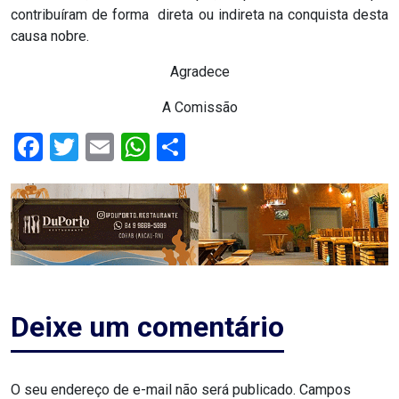
contribuíram de forma direta ou indireta na conquista desta
RN
causa nobre.
ASSEMBLEIA
Agradece
E
A Comissão
VOCÊ
Facebook
Twitter
Email
WhatsApp
Share
ASSEMBLEIA
LEGISLATIVA
DO
RN
Deixe um comentário
ASSEMBLEIA
RN
O seu endereço de e-mail não será publicado.
Campos