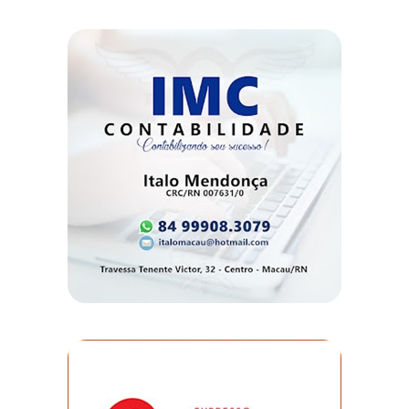
DO
RN
CICLISMO
COMPETIÇÃO
COMPROMISSO
CONFERÊNCIA
DE
SAÚDE
CONQUISTA
COPA