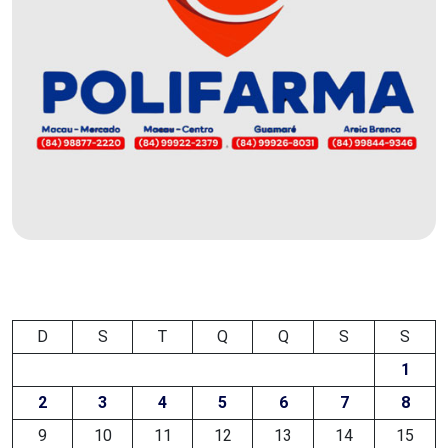
DEMISSÕES
DESCASO
DESENVOLVIMENTO
ECONÔMICO
DESENVOLVIMENTO
RURAL
DIA
D
S
T
Q
Q
S
S
DAS
1
CRIANÇAS
2
3
4
5
6
7
8
9
10
11
12
13
14
15
ECONOMIA