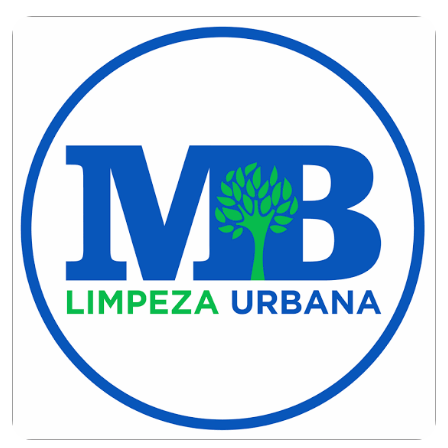
CAMPEONATO
DE
BLOCOS
CAPACITAÇÃO
CARNAUBAIS
CARNAVAL
CARNAVAL
DE
MACAU
CARNAVAL