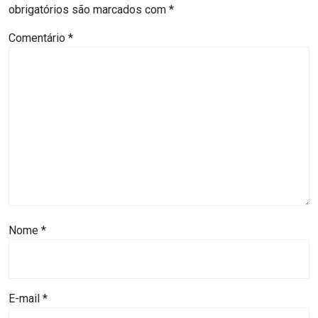
ASSISTÊNCIA
obrigatórios são marcados com
*
MÉDICA
Comentário
*
BASTIDORES
Blog
BRASIL
CÂMARA
DE
Nome
*
GUAMARÉ
CÂMARA
E-mail
*
DE