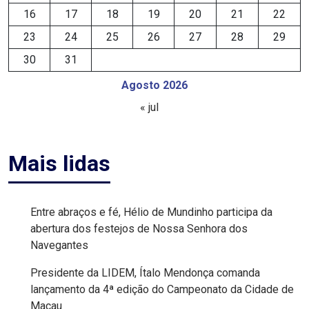
16
17
18
19
20
21
22
EDUCAÇÃO
23
24
25
26
27
28
29
30
31
ELEIÇÃO
Agosto 2026
ESCOLAR
« jul
ELEIÇÕES
2026
Mais lidas
EMANCIPAÇÃO
Entre abraços e fé, Hélio de Mundinho participa da
DE
abertura dos festejos de Nossa Senhora dos
CARNAUBAIS
Navegantes
Presidente da LIDEM, Ítalo Mendonça comanda
EMANCIPAÇÃO
lançamento da 4ª edição do Campeonato da Cidade de
DE
Macau