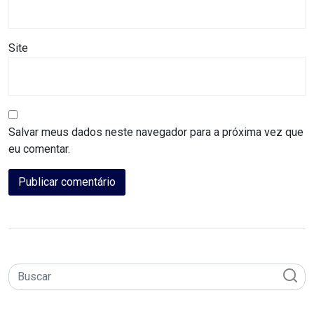
MACAU
CÂMARA
Site
DE
NATAL
Salvar meus dados neste navegador para a próxima vez que
CÂMARA
eu comentar.
FEDERAL
CÂMARA
MUNICIPAL
DE
MACAU