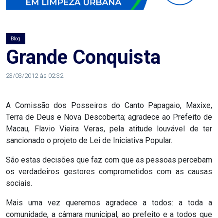
AGOSTO
LILÁS
Blog
ALEGRIA
Grande Conquista
ALRN
23/03/2012 às 02:32
ANIVERSARIANTE
A Comissão dos Posseiros do Canto Papagaio, Maxixe,
Terra de Deus e Nova Descoberta; agradece ao Prefeito de
ARTICULAÇÃO
Macau, Flavio Vieira Veras, pela atitude louvável de ter
sancionado o projeto de Lei de Iniciativa Popular.
PARLAMENTAR
São estas decisões que faz com que as pessoas percebam
ARTIGO
os verdadeiros gestores comprometidos com as causas
sociais.
ASSEMBLEIA
Mais uma vez queremos agradece a todos: a toda a
DO
comunidade, a câmara municipal, ao prefeito e a todos que