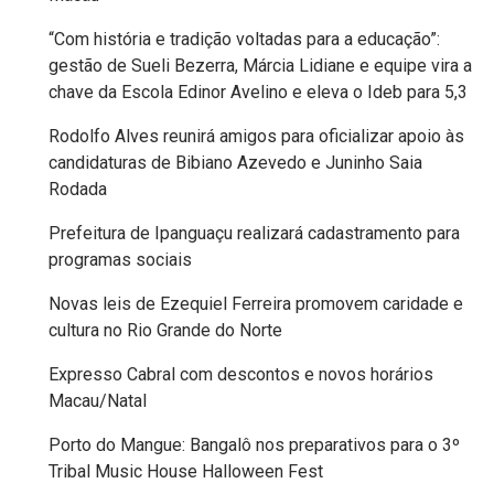
MACAU
“Com história e tradição voltadas para a educação”:
gestão de Sueli Bezerra, Márcia Lidiane e equipe vira a
EMANCIPAÇÃO
chave da Escola Edinor Avelino e eleva o Ideb para 5,3
POLÍTICA
Rodolfo Alves reunirá amigos para oficializar apoio às
candidaturas de Bibiano Azevedo e Juninho Saia
EMPREENDIMENTO
Rodada
Prefeitura de Ipanguaçu realizará cadastramento para
ENTREVISTA
programas sociais
Novas leis de Ezequiel Ferreira promovem caridade e
ESPORTE
cultura no Rio Grande do Norte
EVENTOS
Expresso Cabral com descontos e novos horários
Macau/Natal
FAKE
Porto do Mangue: Bangalô nos preparativos para o 3º
NEWS
Tribal Music House Halloween Fest