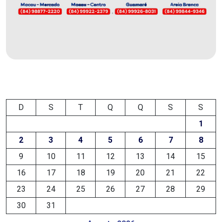
EDUCAÇÃO
ELEIÇÃO
ESCOLAR
ELEIÇÕES
D
S
T
Q
Q
S
S
2026
1
EMANCIPAÇÃO
2
3
4
5
6
7
8
DE
9
10
11
12
13
14
15
CARNAUBAIS
16
17
18
19
20
21
22
23
24
25
26
27
28
29
EMANCIPAÇÃO
30
31
DE