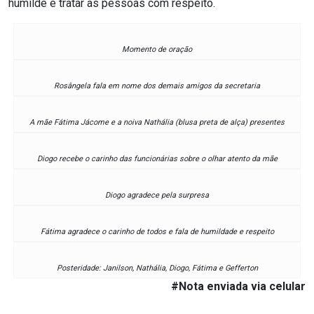
humilde e tratar as pessoas com respeito.
RN
Momento de oração
ASSEMBLEIA
E
Rosângela fala em nome dos demais amigos da secretaria
VOCÊ
A mãe Fátima Jácome e a noiva Nathália (blusa preta de alça) presentes
ASSEMBLEIA
Diogo recebe o carinho das funcionárias sobre o olhar atento da mãe
LEGISLATIVA
DO
Diogo agradece pela surpresa
RN
Fátima agradece o carinho de todos e fala de humildade e respeito
ASSEMBLEIA
Posteridade: Janilson, Nathália, Diogo, Fátima e Gefferton
RN
#Nota enviada via celular