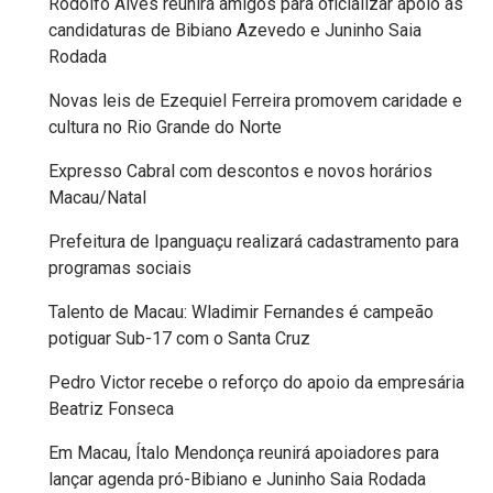
Rodolfo Alves reunirá amigos para oficializar apoio às
FANEX
candidaturas de Bibiano Azevedo e Juninho Saia
Rodada
FESTA
Novas leis de Ezequiel Ferreira promovem caridade e
DAS
cultura no Rio Grande do Norte
CRIANÇAS
Expresso Cabral com descontos e novos horários
Macau/Natal
FESTA
Prefeitura de Ipanguaçu realizará cadastramento para
DO
programas sociais
SAL
Talento de Macau: Wladimir Fernandes é campeão
potiguar Sub-17 com o Santa Cruz
2025
Pedro Victor recebe o reforço do apoio da empresária
FINANCEIRO
Beatriz Fonseca
Em Macau, Ítalo Mendonça reunirá apoiadores para
FOLIA
lançar agenda pró-Bibiano e Juninho Saia Rodada