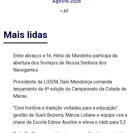
Agosto 2026
MACAU
« jul
EMANCIPAÇÃO
Mais lidas
POLÍTICA
EMPREENDIMENTO
Entre abraços e fé, Hélio de Mundinho participa da
abertura dos festejos de Nossa Senhora dos
ENTREVISTA
Navegantes
Presidente da LIDEM, Ítalo Mendonça comanda
ESPORTE
lançamento da 4ª edição do Campeonato da Cidade de
Macau
EVENTOS
“Com história e tradição voltadas para a educação”:
FAKE
gestão de Sueli Bezerra, Márcia Lidiane e equipe vira a
chave da Escola Edinor Avelino e eleva o Ideb para 5,3
NEWS