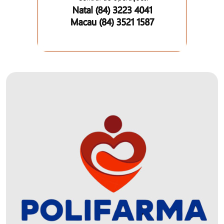
DEMISSÕES
DESCASO
DESENVOLVIMENTO
ECONÔMICO
DESENVOLVIMENTO
RURAL
DIA
DAS
CRIANÇAS
ECONOMIA