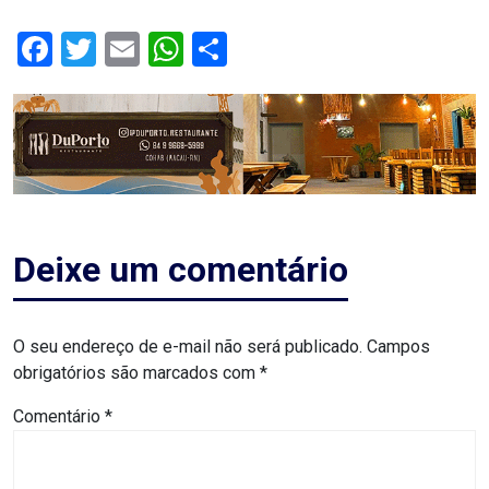
ASSISTÊNCIA
Facebook
Twitter
Email
WhatsApp
Share
MÉDICA
BASTIDORES
Blog
BRASIL
Deixe um comentário
CÂMARA
DE
O seu endereço de e-mail não será publicado.
Campos
GUAMARÉ
obrigatórios são marcados com
*
Comentário
*
CÂMARA
DE