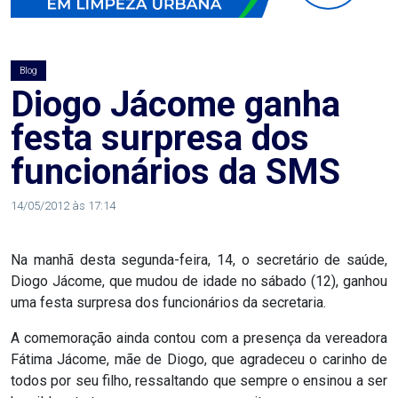
AGOSTO
LILÁS
Blog
ALEGRIA
Diogo Jácome ganha
festa surpresa dos
ALRN
funcionários da SMS
ANIVERSARIANTE
14/05/2012 às 17:14
ARTICULAÇÃO
Na manhã desta segunda-feira, 14, o secretário de saúde,
PARLAMENTAR
Diogo Jácome, que mudou de idade no sábado (12), ganhou
uma festa surpresa dos funcionários da secretaria.
ARTIGO
A comemoração ainda contou com a presença da vereadora
ASSEMBLEIA
Fátima Jácome, mãe de Diogo, que agradeceu o carinho de
todos por seu filho, ressaltando que sempre o ensinou a ser
DO