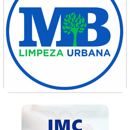
DO
RN
CICLISMO
COMPETIÇÃO
COMPROMISSO
CONFERÊNCIA
DE
SAÚDE
CONQUISTA
COPA