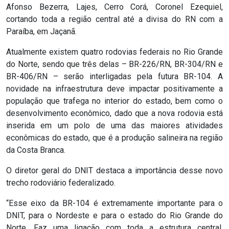
Afonso Bezerra, Lajes, Cerro Corá, Coronel Ezequiel,
MACAU
cortando toda a região central até a divisa do RN com a
Paraíba, em Jaçanã.
CÂMARA
Atualmente existem quatro rodovias federais no Rio Grande
DE
do Norte, sendo que três delas – BR-226/RN, BR-304/RN e
NATAL
BR-406/RN – serão interligadas pela futura BR-104. A
novidade na infraestrutura deve impactar positivamente a
CÂMARA
população que trafega no interior do estado, bem como o
desenvolvimento econômico, dado que a nova rodovia está
FEDERAL
inserida em um polo de uma das maiores atividades
econômicas do estado, que é a produção salineira na região
CÂMARA
da Costa Branca.
MUNICIPAL
O diretor geral do DNIT destaca a importância desse novo
trecho rodoviário federalizado.
DE
MACAU
“Esse eixo da BR-104 é extremamente importante para o
DNIT, para o Nordeste e para o estado do Rio Grande do
Norte. Faz uma ligação com toda a estrutura central,