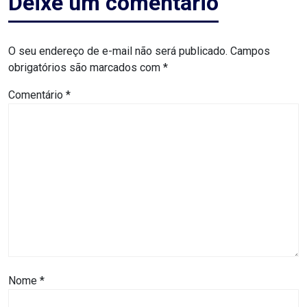
Deixe um comentário
DO
RN
O seu endereço de e-mail não será publicado.
Campos
CICLISMO
obrigatórios são marcados com
*
Comentário
*
COMPETIÇÃO
COMPROMISSO
CONFERÊNCIA
DE
SAÚDE
CONQUISTA
Nome
*
COPA