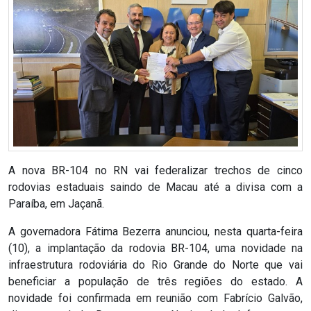
RN
ASSEMBLEIA
E
VOCÊ
ASSEMBLEIA
LEGISLATIVA
A nova BR-104 no RN vai federalizar trechos de cinco
rodovias estaduais saindo de Macau até a divisa com a
DO
Paraíba, em Jaçanã.
RN
A governadora Fátima Bezerra anunciou, nesta quarta-feira
(10), a implantação da rodovia BR-104, uma novidade na
ASSEMBLEIA
infraestrutura rodoviária do Rio Grande do Norte que vai
beneficiar a população de três regiões do estado. A
RN
novidade foi confirmada em reunião com Fabrício Galvão,