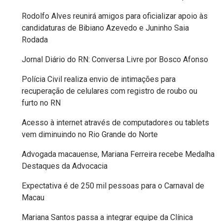
DO
Rodolfo Alves reunirá amigos para oficializar apoio às
candidaturas de Bibiano Azevedo e Juninho Saia
RN
Rodada
GUAMARÉ
Jornal Diário do RN: Conversa Livre por Bosco Afonso
Polícia Civil realiza envio de intimações para
HOMENAGEM
recuperação de celulares com registro de roubo ou
furto no RN
IMPOSTO
Acesso à internet através de computadores ou tablets
vem diminuindo no Rio Grande do Norte
INCLUSÃO
Advogada macauense, Mariana Ferreira recebe Medalha
INDEPENDÊNCIA
Destaques da Advocacia
DO
Expectativa é de 250 mil pessoas para o Carnaval de
Macau
BRASIL
Mariana Santos passa a integrar equipe da Clínica