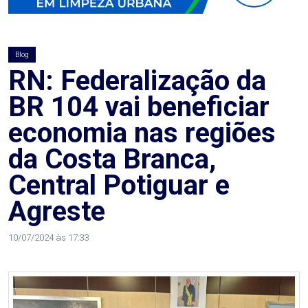
AGOSTO
LILÁS
Blog
ALEGRIA
RN: Federalização da
BR 104 vai beneficiar
ALRN
economia nas regiões
ANIVERSARIANTE
da Costa Branca,
Central Potiguar e
ARTICULAÇÃO
Agreste
PARLAMENTAR
10/07/2024 às 17:33
ARTIGO
ASSEMBLEIA
DO