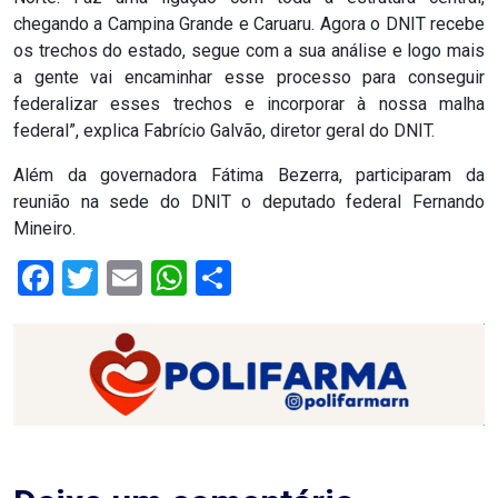
CAMPEONATO
chegando a Campina Grande e Caruaru. Agora o DNIT recebe
DE
os trechos do estado, segue com a sua análise e logo mais
a gente vai encaminhar esse processo para conseguir
BLOCOS
federalizar esses trechos e incorporar à nossa malha
federal”, explica Fabrício Galvão, diretor geral do DNIT.
CAPACITAÇÃO
Além da governadora Fátima Bezerra, participaram da
reunião na sede do DNIT o deputado federal Fernando
CARNAUBAIS
Mineiro.
CARNAVAL
Facebook
Twitter
Email
WhatsApp
Share
CARNAVAL
DE
MACAU
CARNAVAL