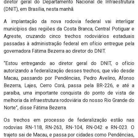
diretor geral do Departamento Nacional de Infraestrutura
ASSISTÊNCIA
(DNIT), em Brasília, nesta manhã.
MÉDICA
A implantação da nova rodovia federal vai interligar
municípios das regiões da Costa Branca, Central Potiguar e
BASTIDORES
Agreste, cruzando cinco trechos rodoviários estaduais
passadas à administração federal em ofício entregue pela
Blog
governadora Fátima Bezerra ao diretor do DNIT.
“Estou entregando ao diretor geral do DNIT, o ofício
BRASIL
autorizando a federalização desses trechos, que vão desde
Macau, passando por Pendências, Pedro Avelino, Afonso
CÂMARA
Bezerra, Lajes, Cerro Corá, passa pela BR-226, e até a
DE
paraíba, uma importante conquista do ponto de vista de
melhoria da infraestrutura rodoviária do nosso Rio Grande do
GUAMARÉ
Norte”, disse Fátima Bezerra.
Os trechos em processo de federalização estão nas
CÂMARA
rodovias RN-118, RN-263, RN-104, RN-042 e RN-023. O
DE
trajeto sai de Macau, e passa por cidades como Pendências,