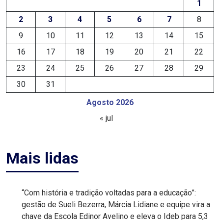
1
FPM
2
3
4
5
6
7
8
9
10
11
12
13
14
15
FUTEBOL
16
17
18
19
20
21
22
FUTSAL
23
24
25
26
27
28
29
30
31
FUTURO
Agosto 2026
GERAÇÃO
« jul
DE
Mais lidas
EMPREGO
E
RENDA
“Com história e tradição voltadas para a educação”:
gestão de Sueli Bezerra, Márcia Lidiane e equipe vira a
GOVERNO
chave da Escola Edinor Avelino e eleva o Ideb para 5,3