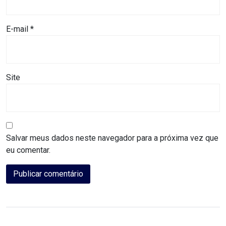
DO
E-mail
*
MUNDO
CORO
DE
Site
VIVAS!
CORRIDA
Salvar meus dados neste navegador para a próxima vez que
ROSA
eu comentar.
CULTURA
CURSINHO
PREPARATÓRIO