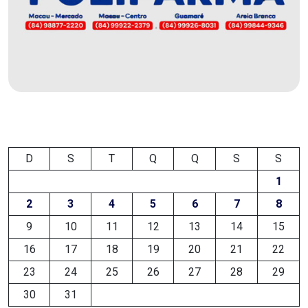
DEMISSÕES
DESCASO
DESENVOLVIMENTO
ECONÔMICO
DESENVOLVIMENTO
D
S
T
Q
Q
S
S
RURAL
1
2
3
4
5
6
7
8
DIA
9
10
11
12
13
14
15
DAS
16
17
18
19
20
21
22
CRIANÇAS
23
24
25
26
27
28
29
30
31
ECONOMIA