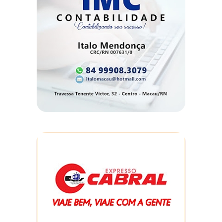
DO
RN
CICLISMO
COMPETIÇÃO
COMPROMISSO
CONFERÊNCIA
DE
SAÚDE
CONQUISTA
COPA