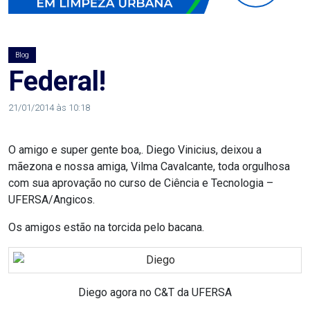
AGOSTO
LILÁS
Blog
ALEGRIA
Federal!
ALRN
21/01/2014 às 10:18
ANIVERSARIANTE
O amigo e super gente boa,. Diego Vinicius, deixou a
mãezona e nossa amiga, Vilma Cavalcante, toda orgulhosa
ARTICULAÇÃO
com sua aprovação no curso de Ciência e Tecnologia –
UFERSA/Angicos.
PARLAMENTAR
Os amigos estão na torcida pelo bacana.
ARTIGO
ASSEMBLEIA
Diego agora no C&T da UFERSA
DO