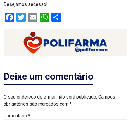
Desejamos secesso!
RN
Facebook
Twitter
Email
WhatsApp
Share
ASSEMBLEIA
E
VOCÊ
ASSEMBLEIA
LEGISLATIVA
Deixe um comentário
DO
RN
O seu endereço de e-mail não será publicado.
Campos
obrigatórios são marcados com
*
ASSEMBLEIA
Comentário
*
RN