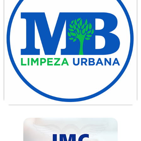
CAMPEONATO
DE
BLOCOS
CAPACITAÇÃO
CARNAUBAIS
CARNAVAL
CARNAVAL
DE
MACAU
CARNAVAL