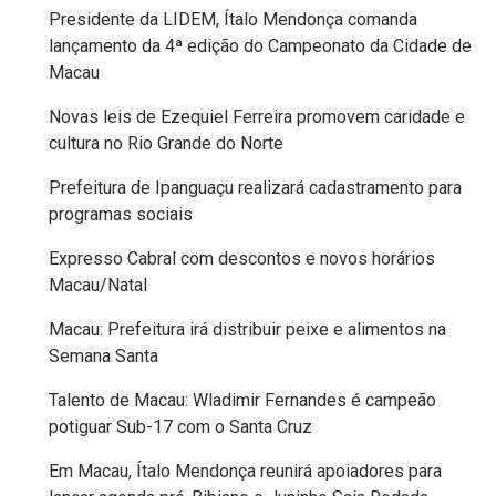
Presidente da LIDEM, Ítalo Mendonça comanda
MACAU
lançamento da 4ª edição do Campeonato da Cidade de
Macau
EMANCIPAÇÃO
Novas leis de Ezequiel Ferreira promovem caridade e
POLÍTICA
cultura no Rio Grande do Norte
Prefeitura de Ipanguaçu realizará cadastramento para
EMPREENDIMENTO
programas sociais
ENTREVISTA
Expresso Cabral com descontos e novos horários
Macau/Natal
ESPORTE
Macau: Prefeitura irá distribuir peixe e alimentos na
Semana Santa
EVENTOS
Talento de Macau: Wladimir Fernandes é campeão
FAKE
potiguar Sub-17 com o Santa Cruz
NEWS
Em Macau, Ítalo Mendonça reunirá apoiadores para