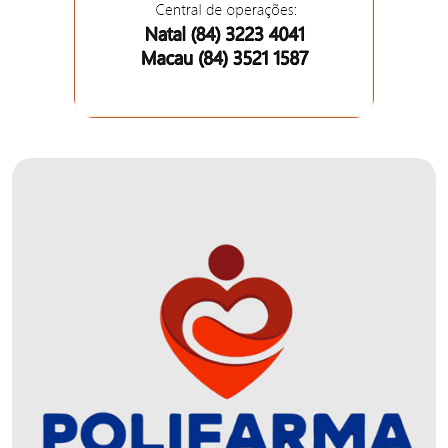
DO
MUNDO
CORO
DE
VIVAS!
CORRIDA
ROSA
CULTURA
CURSINHO
PREPARATÓRIO