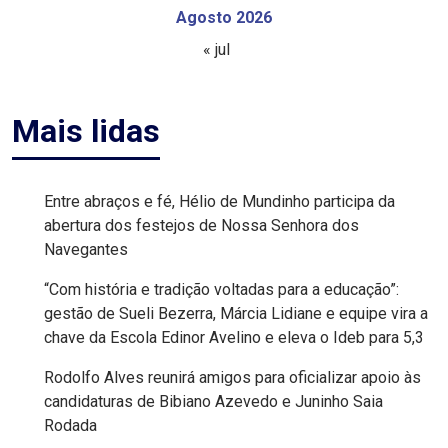
Agosto 2026
EDUCAÇÃO
« jul
ELEIÇÃO
Mais lidas
ESCOLAR
ELEIÇÕES
Entre abraços e fé, Hélio de Mundinho participa da
2026
abertura dos festejos de Nossa Senhora dos
Navegantes
EMANCIPAÇÃO
“Com história e tradição voltadas para a educação”:
DE
gestão de Sueli Bezerra, Márcia Lidiane e equipe vira a
chave da Escola Edinor Avelino e eleva o Ideb para 5,3
CARNAUBAIS
Rodolfo Alves reunirá amigos para oficializar apoio às
EMANCIPAÇÃO
candidaturas de Bibiano Azevedo e Juninho Saia
Rodada
DE