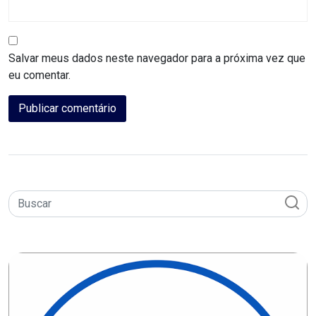
MACAU
CÂMARA
Salvar meus dados neste navegador para a próxima vez que
DE
eu comentar.
NATAL
CÂMARA
FEDERAL
CÂMARA
MUNICIPAL
DE
MACAU