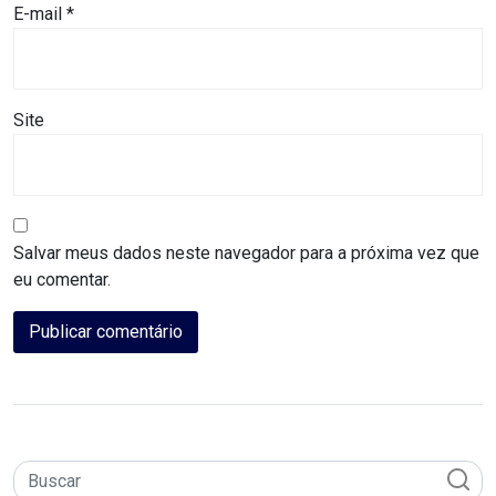
CAMPEONATO
E-mail
*
DE
BLOCOS
Site
CAPACITAÇÃO
CARNAUBAIS
Salvar meus dados neste navegador para a próxima vez que
CARNAVAL
eu comentar.
CARNAVAL
DE
MACAU
CARNAVAL