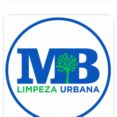
DO
RN
CICLISMO
COMPETIÇÃO
COMPROMISSO
CONFERÊNCIA
DE
SAÚDE
CONQUISTA
COPA