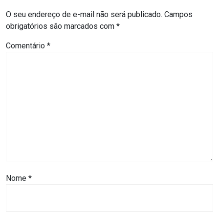
MACAU
O seu endereço de e-mail não será publicado.
Campos
obrigatórios são marcados com
*
CÂMARA
Comentário
*
DE
NATAL
CÂMARA
FEDERAL
CÂMARA
MUNICIPAL
DE
Nome
*
MACAU