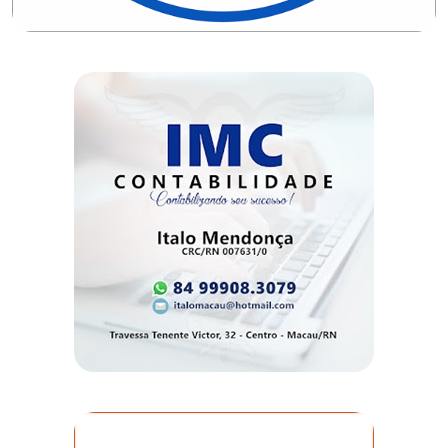
DO
MUNDO
CORO
DE
VIVAS!
CORRIDA
ROSA
CULTURA
CURSINHO
PREPARATÓRIO