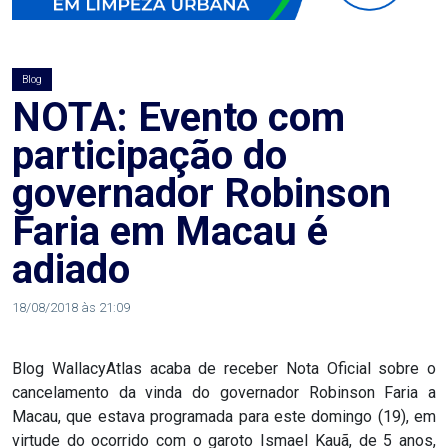
AGOSTO
LILÁS
Blog
ALEGRIA
NOTA: Evento com
participação do
ALRN
governador Robinson
ANIVERSARIANTE
Faria em Macau é
adiado
ARTICULAÇÃO
PARLAMENTAR
18/08/2018 às 21:09
ARTIGO
Blog WallacyAtlas acaba de receber Nota Oficial sobre o
cancelamento da vinda do governador Robinson Faria a
ASSEMBLEIA
Macau, que estava programada para este domingo (19), em
DO
virtude do ocorrido com o garoto Ismael Kauã, de 5 anos,