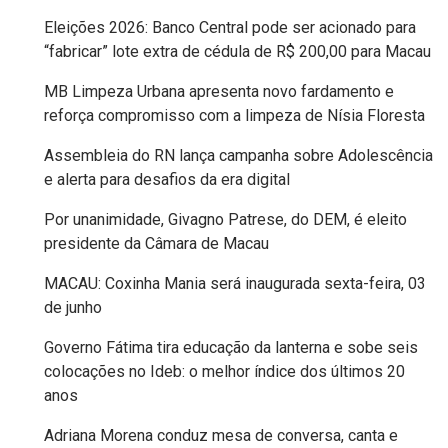
FANEX
Eleições 2026: Banco Central pode ser acionado para
“fabricar” lote extra de cédula de R$ 200,00 para Macau
FESTA
MB Limpeza Urbana apresenta novo fardamento e
DAS
reforça compromisso com a limpeza de Nísia Floresta
CRIANÇAS
Assembleia do RN lança campanha sobre Adolescência
e alerta para desafios da era digital
FESTA
Por unanimidade, Givagno Patrese, do DEM, é eleito
DO
presidente da Câmara de Macau
SAL
MACAU: Coxinha Mania será inaugurada sexta-feira, 03
de junho
2025
Governo Fátima tira educação da lanterna e sobe seis
FINANCEIRO
colocações no Ideb: o melhor índice dos últimos 20
anos
FOLIA
Adriana Morena conduz mesa de conversa, canta e