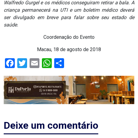
Walfredo Gurgel e os médicos conseguiram retirar a bala. A
ASSISTÊNCIA
criança permanecerá na UTI e um boletim médico deverá
MÉDICA
ser divulgado em breve para falar sobre seu estado de
saúde.
BASTIDORES
Coordenação do Evento
Blog
Macau, 18 de agosto de 2018
Facebook
Twitter
Email
WhatsApp
Share
BRASIL
CÂMARA
DE
GUAMARÉ
CÂMARA
Deixe um comentário
DE