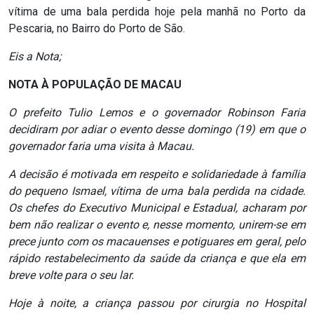
vítima de uma bala perdida hoje pela manhã no Porto da
RN
Pescaria, no Bairro do Porto de São.
ASSEMBLEIA
Eis a Nota;
E
NOTA À POPULAÇÃO DE MACAU
VOCÊ
O prefeito Tulio Lemos e o governador Robinson Faria
decidiram por adiar o evento desse domingo (19) em que o
ASSEMBLEIA
governador faria uma visita à Macau.
LEGISLATIVA
A decisão é motivada em respeito e solidariedade à família
do pequeno Ismael, vítima de uma bala perdida na cidade.
DO
Os chefes do Executivo Municipal e Estadual, acharam por
RN
bem não realizar o evento e, nesse momento, unirem-se em
prece junto com os macauenses e potiguares em geral, pelo
rápido restabelecimento da saúde da criança e que ela em
ASSEMBLEIA
breve volte para o seu lar.
RN
Hoje à noite, a criança passou por cirurgia no Hospital