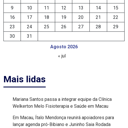
MACAU
9
10
11
12
13
14
15
16
17
18
19
20
21
22
EMANCIPAÇÃO
23
24
25
26
27
28
29
POLÍTICA
30
31
Agosto 2026
EMPREENDIMENTO
« jul
ENTREVISTA
Mais lidas
ESPORTE
EVENTOS
Mariana Santos passa a integrar equipe da Clínica
Welkerton Melo Fisioterapia e Saúde em Macau
FAKE
Em Macau, Ítalo Mendonça reunirá apoiadores para
NEWS
lançar agenda pró-Bibiano e Juninho Saia Rodada