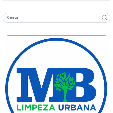
MACAU
CÂMARA
DE
NATAL
CÂMARA
FEDERAL
CÂMARA
MUNICIPAL
DE
MACAU