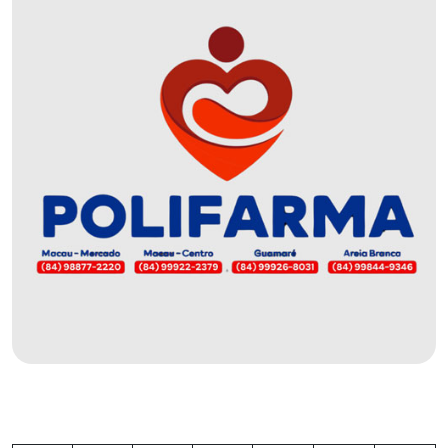
DO
MUNDO
CORO
DE
VIVAS!
CORRIDA
ROSA
CULTURA
CURSINHO
PREPARATÓRIO