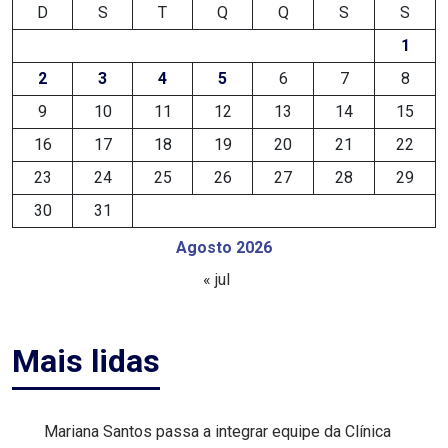
D
S
T
Q
Q
S
S
DEMISSÕES
1
DESCASO
2
3
4
5
6
7
8
9
10
11
12
13
14
15
DESENVOLVIMENTO
16
17
18
19
20
21
22
ECONÔMICO
23
24
25
26
27
28
29
30
31
DESENVOLVIMENTO
Agosto 2026
RURAL
« jul
DIA
DAS
Mais lidas
CRIANÇAS
Mariana Santos passa a integrar equipe da Clínica
ECONOMIA