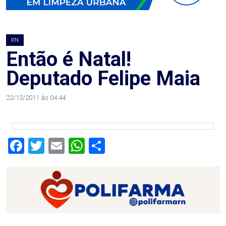
AGOSTO
LILÁS
RN
ALEGRIA
Então é Natal!
Deputado Felipe Maia
ALRN
22/12/2011 às 04:44
ANIVERSARIANTE
ARTICULAÇÃO
Facebook
Twitter
Email
WhatsApp
Share
PARLAMENTAR
ARTIGO
ASSEMBLEIA
DO