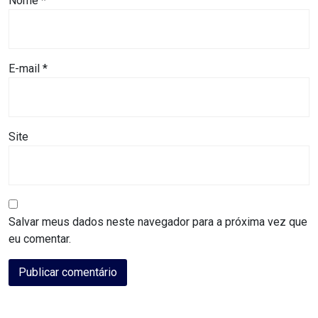
Nome
*
ASSISTÊNCIA
MÉDICA
E-mail
*
BASTIDORES
Blog
Site
BRASIL
CÂMARA
DE
Salvar meus dados neste navegador para a próxima vez que
GUAMARÉ
eu comentar.
CÂMARA
DE