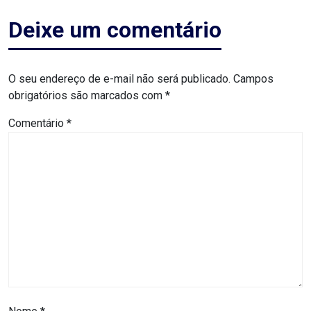
RN
Deixe um comentário
ASSEMBLEIA
O seu endereço de e-mail não será publicado.
Campos
E
obrigatórios são marcados com
*
VOCÊ
Comentário
*
ASSEMBLEIA
LEGISLATIVA
DO
RN
ASSEMBLEIA
RN