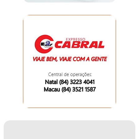
DO
RN
CICLISMO
COMPETIÇÃO
COMPROMISSO
CONFERÊNCIA
DE
SAÚDE
CONQUISTA
COPA