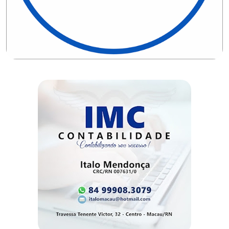
CAMPEONATO
DE
BLOCOS
CAPACITAÇÃO
CARNAUBAIS
CARNAVAL
CARNAVAL
DE
MACAU
CARNAVAL