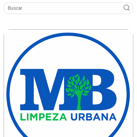
DO
RN
CICLISMO
COMPETIÇÃO
COMPROMISSO
CONFERÊNCIA
DE
SAÚDE
CONQUISTA
COPA