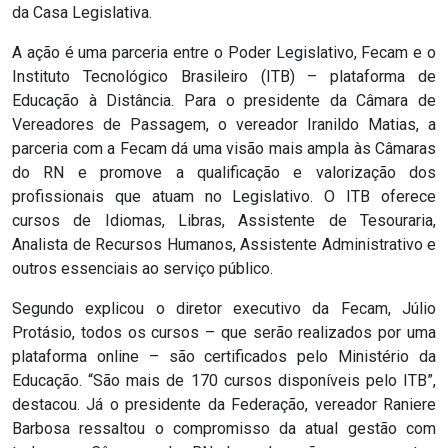
da Casa Legislativa.
RN
A ação é uma parceria entre o Poder Legislativo, Fecam e o
Instituto Tecnológico Brasileiro (ITB) – plataforma de
ASSEMBLEIA
Educação à Distância. Para o presidente da Câmara de
E
Vereadores de Passagem, o vereador Iranildo Matias, a
parceria com a Fecam dá uma visão mais ampla às Câmaras
VOCÊ
do RN e promove a qualificação e valorização dos
profissionais que atuam no Legislativo. O ITB oferece
ASSEMBLEIA
cursos de Idiomas, Libras, Assistente de Tesouraria,
LEGISLATIVA
Analista de Recursos Humanos, Assistente Administrativo e
outros essenciais ao serviço público.
DO
Segundo explicou o diretor executivo da Fecam, Júlio
RN
Protásio, todos os cursos – que serão realizados por uma
plataforma online – são certificados pelo Ministério da
ASSEMBLEIA
Educação. “São mais de 170 cursos disponíveis pelo ITB”,
destacou. Já o presidente da Federação, vereador Raniere
RN
Barbosa ressaltou o compromisso da atual gestão com