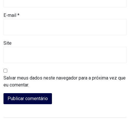
CAMPEONATO
DE
E-mail
*
BLOCOS
CAPACITAÇÃO
Site
CARNAUBAIS
CARNAVAL
Salvar meus dados neste navegador para a próxima vez que
CARNAVAL
eu comentar.
DE
MACAU
CARNAVAL