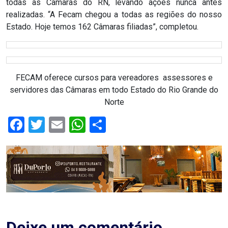
todas as Câmaras do RN, levando ações nunca antes
ASSISTÊNCIA
realizadas. “A Fecam chegou a todas as regiões do nosso
MÉDICA
Estado. Hoje temos 162 Câmaras filiadas”, completou.
BASTIDORES
FECAM oferece cursos para vereadores assessores e
Blog
servidores das Câmaras em todo Estado do Rio Grande do
Norte
BRASIL
Facebook
Twitter
Email
WhatsApp
Share
CÂMARA
DE
GUAMARÉ
CÂMARA
DE
Deixe um comentário