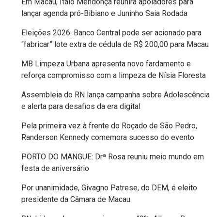
Em Macau, Ítalo Mendonça reunirá apoiadores para
FANEX
lançar agenda pró-Bibiano e Juninho Saia Rodada
Eleições 2026: Banco Central pode ser acionado para
FESTA
“fabricar” lote extra de cédula de R$ 200,00 para Macau
DAS
MB Limpeza Urbana apresenta novo fardamento e
CRIANÇAS
reforça compromisso com a limpeza de Nísia Floresta
Assembleia do RN lança campanha sobre Adolescência
FESTA
e alerta para desafios da era digital
DO
Pela primeira vez à frente do Roçado de São Pedro,
SAL
Randerson Kennedy comemora sucesso do evento
2025
PORTO DO MANGUE: Drª Rosa reuniu meio mundo em
festa de aniversário
FINANCEIRO
Por unanimidade, Givagno Patrese, do DEM, é eleito
presidente da Câmara de Macau
FOLIA