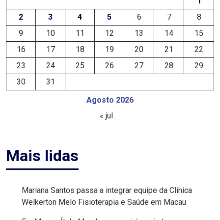
1
MACAU
2
3
4
5
6
7
8
9
10
11
12
13
14
15
EMANCIPAÇÃO
16
17
18
19
20
21
22
POLÍTICA
23
24
25
26
27
28
29
30
31
EMPREENDIMENTO
Agosto 2026
ENTREVISTA
« jul
ESPORTE
Mais lidas
EVENTOS
FAKE
Mariana Santos passa a integrar equipe da Clínica
Welkerton Melo Fisioterapia e Saúde em Macau
NEWS