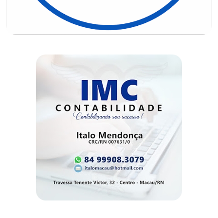
DO
MUNDO
CORO
DE
VIVAS!
CORRIDA
ROSA
CULTURA
CURSINHO
PREPARATÓRIO