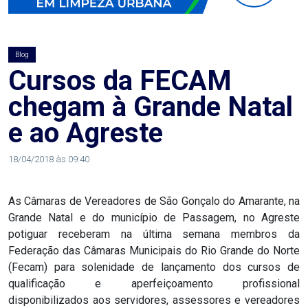
AGOSTO
LILÁS
Blog
ALEGRIA
Cursos da FECAM
chegam à Grande Natal
ALRN
e ao Agreste
ANIVERSARIANTE
18/04/2018 às 09:40
ARTICULAÇÃO
As Câmaras de Vereadores de São Gonçalo do Amarante, na
PARLAMENTAR
Grande Natal e do município de Passagem, no Agreste
potiguar receberam na última semana membros da
ARTIGO
Federação das Câmaras Municipais do Rio Grande do Norte
(Fecam) para solenidade de lançamento dos cursos de
ASSEMBLEIA
qualificação e aperfeiçoamento profissional
disponibilizados aos servidores, assessores e vereadores
DO