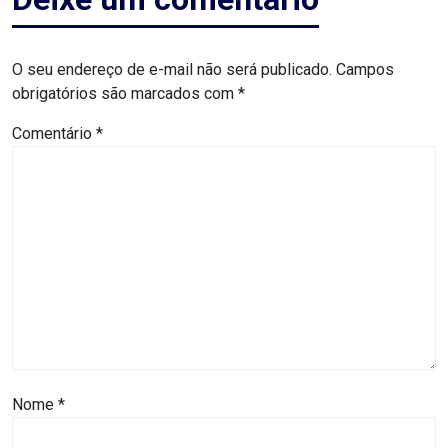
MACAU
CÂMARA
O seu endereço de e-mail não será publicado.
Campos
obrigatórios são marcados com
*
DE
Comentário
*
NATAL
CÂMARA
FEDERAL
CÂMARA
MUNICIPAL
DE
MACAU
Nome
*