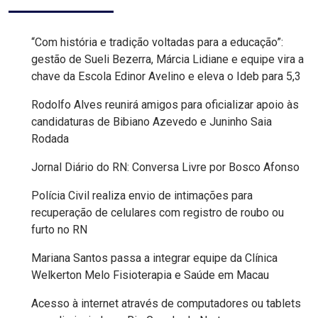
FANEX
“Com história e tradição voltadas para a educação”:
FESTA
gestão de Sueli Bezerra, Márcia Lidiane e equipe vira a
chave da Escola Edinor Avelino e eleva o Ideb para 5,3
DAS
Rodolfo Alves reunirá amigos para oficializar apoio às
CRIANÇAS
candidaturas de Bibiano Azevedo e Juninho Saia
Rodada
FESTA
Jornal Diário do RN: Conversa Livre por Bosco Afonso
DO
Polícia Civil realiza envio de intimações para
SAL
recuperação de celulares com registro de roubo ou
2025
furto no RN
Mariana Santos passa a integrar equipe da Clínica
FINANCEIRO
Welkerton Melo Fisioterapia e Saúde em Macau
FOLIA
Acesso à internet através de computadores ou tablets