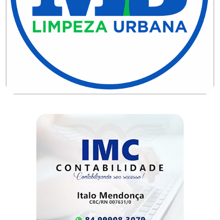
DO
MUNDO
CORO
DE
VIVAS!
CORRIDA
ROSA
CULTURA
CURSINHO
PREPARATÓRIO