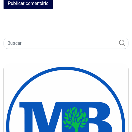
DO
RN
CICLISMO
COMPETIÇÃO
COMPROMISSO
CONFERÊNCIA
DE
SAÚDE
CONQUISTA
COPA