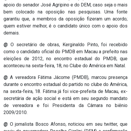
apoio do senador José Agripino e do DEM, caso seja o mais
RN
bem colocado na oposição nas pesquisas. Uma fonte
garantiu que, a membros da oposição fizeram um acordo;
ASSEMBLEIA
quem estiver melhor, é o candidato único com o apoio dos
demais.
E
@
O secretário de obras, Kerginaldo Pinto, foi recebido
VOCÊ
como o candidato oficial do PMDB em Macau a prefeito nas
eleições de 2012, no encontro estadual do PMDB, que
ASSEMBLEIA
aconteceu na sexta-feira, 18, no Clube do América em Natal.
LEGISLATIVA
@
A vereadora Fátima Jácome (PMDB), marcou presença
DO
durante o encontro estadual do partido no clube do América,
na sexta-feira, 18. Fátima já foi vice-prefeita de Macau, ex-
RN
secretária de ação social e está em seu segundo mandato
de vereadora e foi Presidenta da Câmara no biênio
ASSEMBLEIA
2009/2010.
RN
@
O jornalista Bosco Afonso, noticiou em seu twitter, que