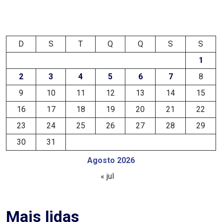
MACAU
EMANCIPAÇÃO
D
S
T
Q
Q
S
S
POLÍTICA
1
2
3
4
5
6
7
8
EMPREENDIMENTO
9
10
11
12
13
14
15
16
17
18
19
20
21
22
ENTREVISTA
23
24
25
26
27
28
29
ESPORTE
30
31
Agosto 2026
EVENTOS
« jul
FAKE
NEWS
Mais lidas