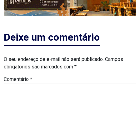
MACAU
CÂMARA
DE
Deixe um comentário
NATAL
O seu endereço de e-mail não será publicado.
Campos
CÂMARA
obrigatórios são marcados com
*
FEDERAL
Comentário
*
CÂMARA
MUNICIPAL
DE
MACAU