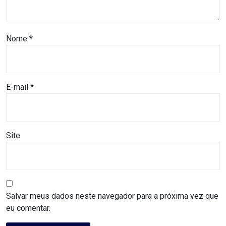
CAMPEONATO
DE
BLOCOS
Nome
*
CAPACITAÇÃO
E-mail
*
CARNAUBAIS
CARNAVAL
Site
CARNAVAL
DE
MACAU
Salvar meus dados neste navegador para a próxima vez que
eu comentar.
CARNAVAL