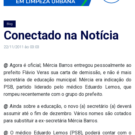
AGOSTO
LILÁS
Blog
ALEGRIA
Conectado na Notícia
ALRN
22/11/2011 às 03:03
ANIVERSARIANTE
@
Agora é oficial; Mércia Barros entregou pessoalmente ao
prefeito Flávio Veras sua carta de demissão, e não é mais
ARTICULAÇÃO
secretária de educação municipal. Mércia era indicação do
PSB, partido liderado pelo médico Eduardo Lemos, que
PARLAMENTAR
rompeu recentemente com o grupo do prefeito.
ARTIGO
@
Ainda sobre a educação, o novo (a) secretário (a) deverá
assumir até o fim de dezembro. Vários nomes são cotados
para substituir a ex-secretária Mércia Barros.
ASSEMBLEIA
DO
@
O médico Eduardo Lemos (PSB), poderá contar com o