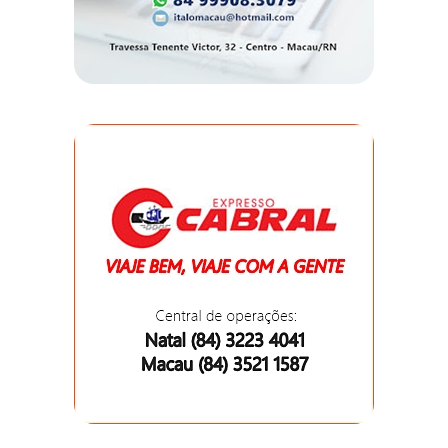
DEMISSÕES
DESCASO
DESENVOLVIMENTO
ECONÔMICO
DESENVOLVIMENTO
RURAL
DIA
DAS
CRIANÇAS
ECONOMIA