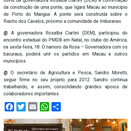
ouviu da governadora Rosalba Ciarlini (DEM) a confirmação
ASSISTÊNCIA
da construção de uma ponte, que ligará Macau ao município
de Porto do Mangue. A ponte será construída sobre o
MÉDICA
Riacho dos Cavalos, próximo a comunidade de Imburanas.
BASTIDORES
@
A governadora Rosalba Ciarlini (DEM), participou do
encontro estadual do PMDB em Natal, no clube do América,
Blog
na sexta-feira, 18. O namoro da Rosa – Governadora com os
bacuraus, poderá unir os partidos em Macau e outros
municípios.
BRASIL
@
O secretário de Agricultura e Pesca, Sandro Moretti,
CÂMARA
segue firme no seu projeto para 2012. Sandro continua
trabalhando, e assim, consolidando grandes apoios de
DE
colaboradores importantes.
GUAMARÉ
Facebook
Twitter
Email
WhatsApp
Share
CÂMARA
DE