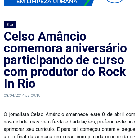
AGOSTO
LILÁS
Blog
ALEGRIA
Celso Amâncio
comemora aniversário
ALRN
participando de curso
ANIVERSARIANTE
com produtor do Rock
In Rio
ARTICULAÇÃO
PARLAMENTAR
08/04/2014 às 09:19
ARTIGO
O jornalista Celso Amâncio amanhece este 8 de abril com
nova idade, mas sem festa e badalações, preferiu este ano
ASSEMBLEIA
aprimorar seu currículo. E para tal, começou ontem e segue
DO
até o final da semana um curso com jornada concorrida de