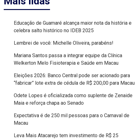
Mais lidas
MACAU
Educação de Guamaré alcança maior nota da história e
EMANCIPAÇÃO
celebra salto histórico no IDEB 2025
POLÍTICA
Lembrei de você: Michelle Oliveira, parabéns!
EMPREENDIMENTO
Mariana Santos passa a integrar equipe da Clínica
Welkerton Melo Fisioterapia e Saúde em Macau
ENTREVISTA
Eleições 2026: Banco Central pode ser acionado para
“fabricar” lote extra de cédula de R$ 200,00 para Macau
ESPORTE
Odete Lopes é oficializada como suplente de Zenaide
EVENTOS
Maia e reforça chapa ao Senado
Expectativa é de 250 mil pessoas para o Carnaval de
FAKE
Macau
NEWS
Leva Mais Atacarejo tem investimento de R$ 25