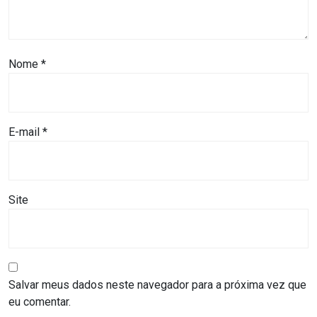
MACAU
CÂMARA
Nome
*
DE
NATAL
E-mail
*
CÂMARA
FEDERAL
Site
CÂMARA
MUNICIPAL
DE
MACAU
Salvar meus dados neste navegador para a próxima vez que
eu comentar.