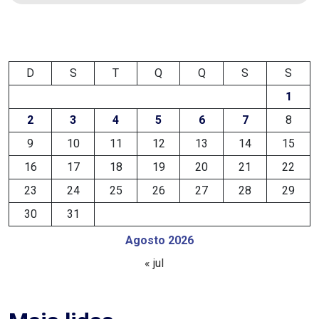
EDUCAÇÃO
ELEIÇÃO
D
S
T
Q
Q
S
S
ESCOLAR
1
2
3
4
5
6
7
8
ELEIÇÕES
9
10
11
12
13
14
15
2026
16
17
18
19
20
21
22
23
24
25
26
27
28
29
EMANCIPAÇÃO
30
31
DE
Agosto 2026
CARNAUBAIS
« jul
EMANCIPAÇÃO
DE