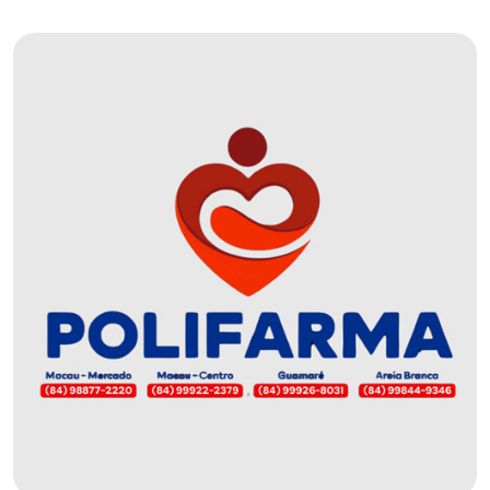
DEMISSÕES
DESCASO
DESENVOLVIMENTO
ECONÔMICO
DESENVOLVIMENTO
RURAL
DIA
DAS
CRIANÇAS
ECONOMIA