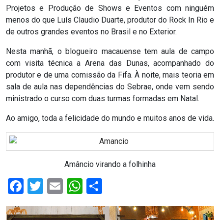
Projetos e Produção de Shows e Eventos com ninguém
RN
menos do que Luís Claudio Duarte, produtor do Rock In Rio e
de outros grandes eventos no Brasil e no Exterior.
ASSEMBLEIA
Nesta manhã, o blogueiro macauense tem aula de campo
E
com visita técnica a Arena das Dunas, acompanhado do
produtor e de uma comissão da Fifa. À noite, mais teoria em
VOCÊ
sala de aula nas dependências do Sebrae, onde vem sendo
ministrado o curso com duas turmas formadas em Natal.
ASSEMBLEIA
Ao amigo, toda a felicidade do mundo e muitos anos de vida.
LEGISLATIVA
DO
RN
Amâncio virando a folhinha
Facebook
Twitter
Email
WhatsApp
Share
ASSEMBLEIA
RN