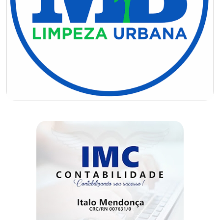
DO
RN
CICLISMO
COMPETIÇÃO
COMPROMISSO
CONFERÊNCIA
DE
SAÚDE
CONQUISTA
COPA