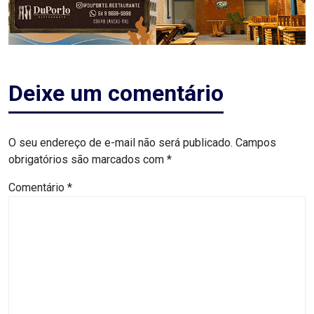
ASSISTÊNCIA
MÉDICA
BASTIDORES
Deixe um comentário
Blog
O seu endereço de e-mail não será publicado.
Campos
BRASIL
obrigatórios são marcados com
*
CÂMARA
Comentário
*
DE
GUAMARÉ
CÂMARA
DE