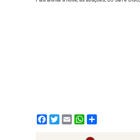
ASSISTÊNCIA
MÉDICA
BASTIDORES
Blog
BRASIL
CÂMARA
DE
GUAMARÉ
Facebook
Twitter
Email
WhatsApp
Share
CÂMARA
DE