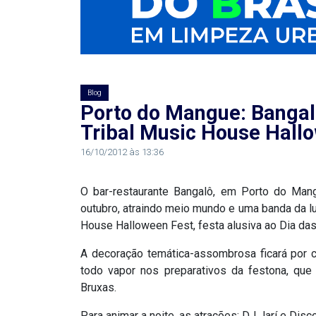
RN
ASSEMBLEIA
E
Blog
Porto do Mangue: Bangalô
VOCÊ
Tribal Music House Hall
ASSEMBLEIA
16/10/2012 às 13:36
LEGISLATIVA
O bar-restaurante Bangalô, em Porto do Man
DO
outubro, atraindo meio mundo e uma banda da lua 
RN
House Halloween Fest, festa alusiva ao Dia das 
A decoração temática-assombrosa ficará por c
ASSEMBLEIA
todo vapor nos preparativos da festona, qu
Bruxas.
RN
Para animar a noite, as atrações; DJ Jarí e Disc