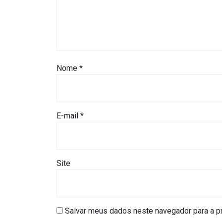
CAMPEONATO
DE
BLOCOS
CAPACITAÇÃO
Nome
*
CARNAUBAIS
E-mail
*
CARNAVAL
CARNAVAL
DE
Site
MACAU
CARNAVAL
Salvar meus dados neste navegador para a p