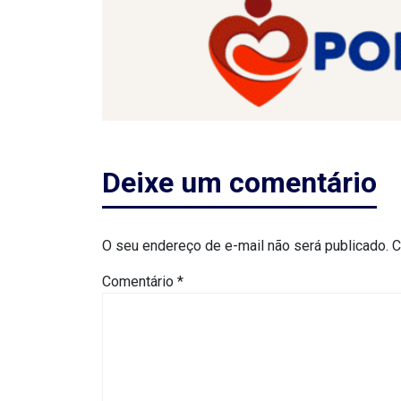
MACAU
CÂMARA
DE
NATAL
Deixe um comentário
CÂMARA
FEDERAL
O seu endereço de e-mail não será publicado.
C
CÂMARA
Comentário
*
MUNICIPAL
DE
MACAU