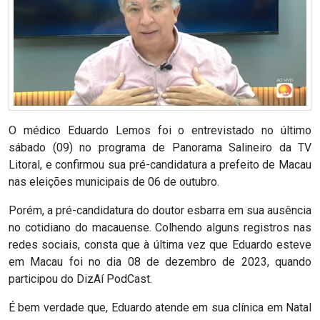
RN
ASSEMBLEIA
E
VOCÊ
O médico Eduardo Lemos foi o entrevistado no último
sábado (09) no programa de Panorama Salineiro da TV
ASSEMBLEIA
Litoral, e confirmou sua pré-candidatura a prefeito de Macau
LEGISLATIVA
nas eleições municipais de 06 de outubro.
DO
Porém, a pré-candidatura do doutor esbarra em sua ausência
RN
no cotidiano do macauense. Colhendo alguns registros nas
redes sociais, consta que à última vez que Eduardo esteve
em Macau foi no dia 08 de dezembro de 2023, quando
ASSEMBLEIA
participou do DizAí PodCast.
RN
É bem verdade que, Eduardo atende em sua clínica em Natal