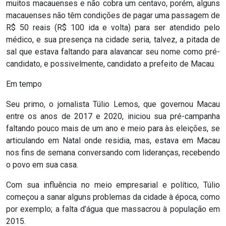
muitos macauenses e não cobra um centavo, porém, alguns
ASSISTÊNCIA
macauenses não têm condições de pagar uma passagem de
MÉDICA
R$ 50 reais (R$ 100 ida e volta) para ser atendido pelo
médico, e sua presença na cidade seria, talvez, a pitada de
sal que estava faltando para alavancar seu nome como pré-
BASTIDORES
candidato, e possivelmente, candidato a prefeito de Macau.
Blog
Em tempo
Seu primo, o jornalista Túlio Lemos, que governou Macau
BRASIL
entre os anos de 2017 e 2020, iniciou sua pré-campanha
faltando pouco mais de um ano e meio para às eleições, se
CÂMARA
articulando em Natal onde residia, mas, estava em Macau
DE
nos fins de semana conversando com lideranças, recebendo
o povo em sua casa.
GUAMARÉ
Com sua influência no meio empresarial e político, Túlio
CÂMARA
começou a sanar alguns problemas da cidade à época, como
por exemplo; a falta d’água que massacrou à população em
DE
2015.