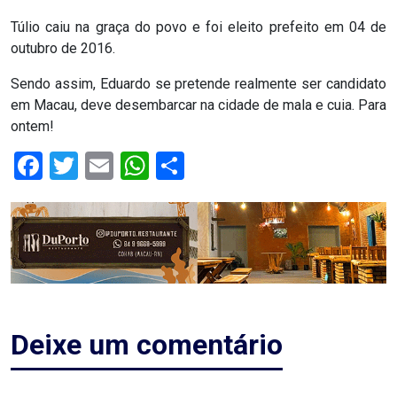
MACAU
Túlio caiu na graça do povo e foi eleito prefeito em 04 de
outubro de 2016.
CÂMARA
Sendo assim, Eduardo se pretende realmente ser candidato
DE
em Macau, deve desembarcar na cidade de mala e cuia. Para
NATAL
ontem!
Facebook
Twitter
Email
WhatsApp
Share
CÂMARA
FEDERAL
CÂMARA
MUNICIPAL
DE
Deixe um comentário
MACAU