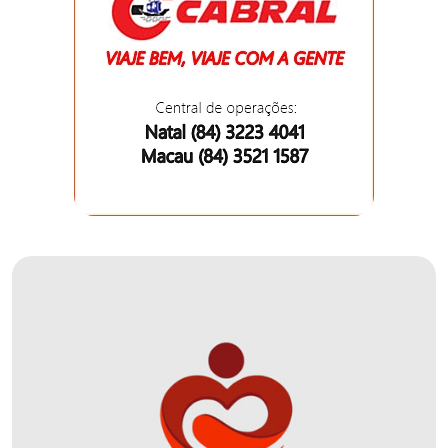
FANEX
FESTA
DAS
CRIANÇAS
FESTA
DO
SAL
2025
FINANCEIRO
FOLIA