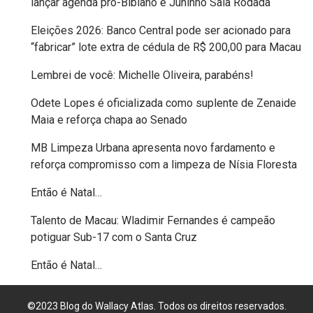
lançar agenda pró-Bibiano e Juninho Saia Rodada
JOGOS
Eleições 2026: Banco Central pode ser acionado para
ESCOLARES
“fabricar” lote extra de cédula de R$ 200,00 para Macau
JOGOS
Lembrei de você: Michelle Oliveira, parabéns!
ESTUDANTIS
Odete Lopes é oficializada como suplente de Zenaide
Maia e reforça chapa ao Senado
JORNALISMO
MB Limpeza Urbana apresenta novo fardamento e
reforça compromisso com a limpeza de Nísia Floresta
JUSTIÇA
Então é Natal…
DO
Talento de Macau: Wladimir Fernandes é campeão
TRABALHO
potiguar Sub-17 com o Santa Cruz
JUSTIÇA
Então é Natal…
ELEITORAL
©2023 Blog do Wallacy Atlas. Todos os direitos reservados.