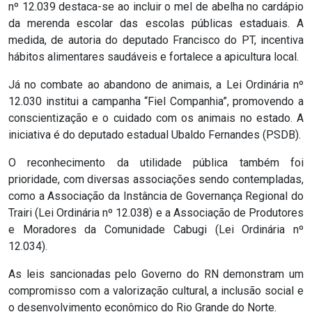
nº 12.039 destaca-se ao incluir o mel de abelha no cardápio
MACAU
da merenda escolar das escolas públicas estaduais. A
medida, de autoria do deputado Francisco do PT, incentiva
CÂMARA
hábitos alimentares saudáveis e fortalece a apicultura local.
DE
Já no combate ao abandono de animais, a Lei Ordinária nº
NATAL
12.030 institui a campanha “Fiel Companhia”, promovendo a
conscientização e o cuidado com os animais no estado. A
iniciativa é do deputado estadual Ubaldo Fernandes (PSDB).
CÂMARA
FEDERAL
O reconhecimento da utilidade pública também foi
prioridade, com diversas associações sendo contempladas,
como a Associação da Instância de Governança Regional do
CÂMARA
Trairi (Lei Ordinária nº 12.038) e a Associação de Produtores
MUNICIPAL
e Moradores da Comunidade Cabugi (Lei Ordinária nº
12.034).
DE
As leis sancionadas pelo Governo do RN demonstram um
MACAU
compromisso com a valorização cultural, a inclusão social e
o desenvolvimento econômico do Rio Grande do Norte.