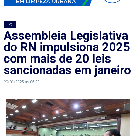
AGOSTO
LILÁS
Blog
ALEGRIA
Assembleia Legislativa
do RN impulsiona 2025
ALRN
com mais de 20 leis
ANIVERSARIANTE
sancionadas em janeiro
ARTICULAÇÃO
29/01/2025 às 05:20
PARLAMENTAR
ARTIGO
ASSEMBLEIA
DO