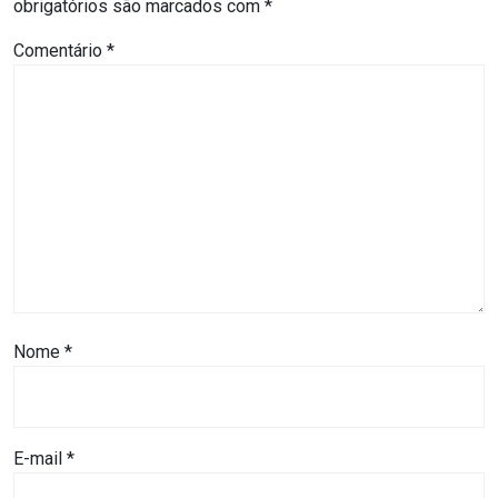
obrigatórios são marcados com
*
DO
Comentário
*
MUNDO
CORO
DE
VIVAS!
CORRIDA
ROSA
Nome
*
CULTURA
CURSINHO
E-mail
*
PREPARATÓRIO