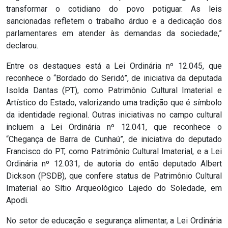
ASSISTÊNCIA
transformar o cotidiano do povo potiguar. As leis
sancionadas refletem o trabalho árduo e a dedicação dos
MÉDICA
parlamentares em atender às demandas da sociedade,”
declarou.
BASTIDORES
Entre os destaques está a Lei Ordinária nº 12.045, que
reconhece o “Bordado do Seridó”, de iniciativa da deputada
Blog
Isolda Dantas (PT), como Patrimônio Cultural Imaterial e
Artístico do Estado, valorizando uma tradição que é símbolo
BRASIL
da identidade regional. Outras iniciativas no campo cultural
incluem a Lei Ordinária nº 12.041, que reconhece o
CÂMARA
“Chegança de Barra de Cunhaú”, de iniciativa do deputado
Francisco do PT, como Patrimônio Cultural Imaterial, e a Lei
DE
Ordinária nº 12.031, de autoria do então deputado Albert
GUAMARÉ
Dickson (PSDB), que confere status de Patrimônio Cultural
Imaterial ao Sítio Arqueológico Lajedo do Soledade, em
CÂMARA
Apodi.
DE
No setor de educação e segurança alimentar, a Lei Ordinária