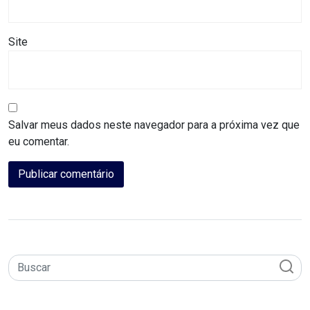
DEMISSÕES
Site
DESCASO
DESENVOLVIMENTO
ECONÔMICO
Salvar meus dados neste navegador para a próxima vez que
eu comentar.
DESENVOLVIMENTO
RURAL
DIA
DAS
CRIANÇAS
ECONOMIA