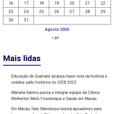
16
17
18
19
20
21
22
DO
23
24
25
26
27
28
29
RN
30
31
Agosto 2026
GUAMARÉ
« jul
HOMENAGEM
Mais lidas
IMPOSTO
INCLUSÃO
Educação de Guamaré alcança maior nota da história e
celebra salto histórico no IDEB 2025
INDEPENDÊNCIA
Mariana Santos passa a integrar equipe da Clínica
DO
Welkerton Melo Fisioterapia e Saúde em Macau
BRASIL
Em Macau, Ítalo Mendonça reunirá apoiadores para