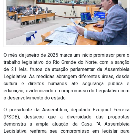
RN
ASSEMBLEIA
E
VOCÊ
O mês de janeiro de 2025 marca um início promissor para o
ASSEMBLEIA
trabalho legislativo do Rio Grande do Norte, com a sanção
de 21 leis, frutos da atuação parlamentar da Assembleia
LEGISLATIVA
Legislativa. As medidas abrangem diferentes áreas, desde
cultura e direitos humanos até segurança pública e
DO
educação, evidenciando o compromisso do Legislativo com
RN
o desenvolvimento do estado.
O presidente da Assembleia, deputado Ezequiel Ferreira
ASSEMBLEIA
(PSDB), destacou que a diversidade das propostas
RN
demonstra a ampla atuação da Casa. “A Assembleia
Legislativa reafirma seu compromisso em legislar para