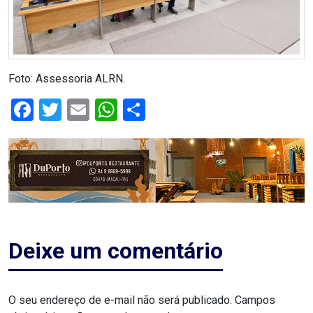
DO
RN
CICLISMO
Foto: Assessoria ALRN.
COMPETIÇÃO
Facebook
Twitter
Email
WhatsApp
Share
COMPROMISSO
CONFERÊNCIA
DE
SAÚDE
Deixe um comentário
CONQUISTA
O seu endereço de e-mail não será publicado.
Campos
COPA