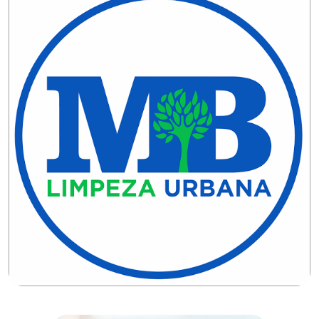
DO
RN
CICLISMO
COMPETIÇÃO
COMPROMISSO
CONFERÊNCIA
DE
SAÚDE
CONQUISTA
COPA