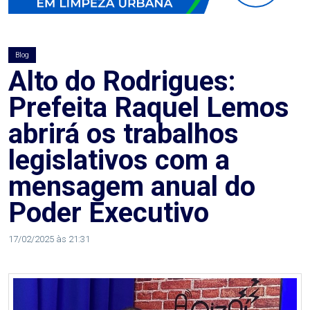
AGOSTO
LILÁS
Blog
ALEGRIA
Alto do Rodrigues:
Prefeita Raquel Lemos
ALRN
abrirá os trabalhos
ANIVERSARIANTE
legislativos com a
mensagem anual do
ARTICULAÇÃO
Poder Executivo
PARLAMENTAR
17/02/2025 às 21:31
ARTIGO
ASSEMBLEIA
DO