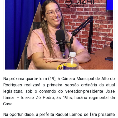
RN
ASSEMBLEIA
E
VOCÊ
ASSEMBLEIA
LEGISLATIVA
DO
Na próxima quarta-feira (19), à Câmara Municipal de Alto do
RN
Rodrigues realizará a primeira sessão ordinária da atual
legislatura, sob o comando do vereador-presidente José
Itamar – leia-se Zé Pedro, às 19hs, horário regimental da
ASSEMBLEIA
Casa.
RN
Na oportunidade, à prefeita Raquel Lemos se fará presente