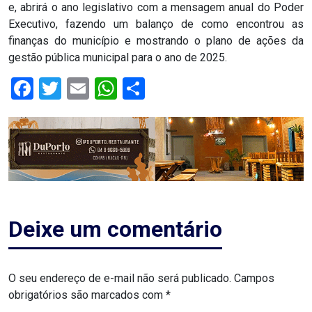
e, abrirá o ano legislativo com a mensagem anual do Poder
ASSISTÊNCIA
Executivo, fazendo um balanço de como encontrou as
MÉDICA
finanças do município e mostrando o plano de ações da
gestão pública municipal para o ano de 2025.
BASTIDORES
Facebook
Twitter
Email
WhatsApp
Share
Blog
BRASIL
CÂMARA
DE
Deixe um comentário
GUAMARÉ
CÂMARA
O seu endereço de e-mail não será publicado.
Campos
obrigatórios são marcados com
*
DE