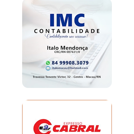
DO
MUNDO
CORO
DE
VIVAS!
CORRIDA
ROSA
CULTURA
CURSINHO
PREPARATÓRIO