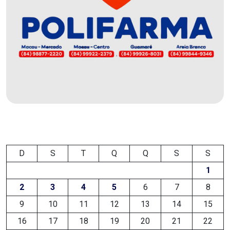
EDUCAÇÃO
ELEIÇÃO
ESCOLAR
ELEIÇÕES
2026
EMANCIPAÇÃO
D
S
T
Q
Q
S
S
DE
1
CARNAUBAIS
2
3
4
5
6
7
8
9
10
11
12
13
14
15
EMANCIPAÇÃO
16
17
18
19
20
21
22
DE