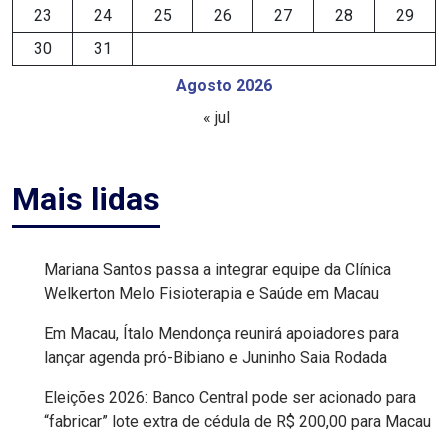
23
24
25
26
27
28
29
MACAU
30
31
EMANCIPAÇÃO
Agosto 2026
« jul
POLÍTICA
EMPREENDIMENTO
Mais lidas
ENTREVISTA
Mariana Santos passa a integrar equipe da Clínica
ESPORTE
Welkerton Melo Fisioterapia e Saúde em Macau
EVENTOS
Em Macau, Ítalo Mendonça reunirá apoiadores para
lançar agenda pró-Bibiano e Juninho Saia Rodada
FAKE
Eleições 2026: Banco Central pode ser acionado para
NEWS
“fabricar” lote extra de cédula de R$ 200,00 para Macau