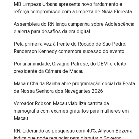
MB Limpeza Urbana apresenta novo fardamento e
FANEX
reforça compromisso com a limpeza de Nísia Floresta
Assembleia do RN lança campanha sobre Adolescência
FESTA
e alerta para desafios da era digital
DAS
Pela primeira vez à frente do Roçado de São Pedro,
CRIANÇAS
Randerson Kennedy comemora sucesso do evento
FESTA
Por unanimidade, Givagno Patrese, do DEM, é eleito
presidente da Câmara de Macau
DO
Macau: Chá da Rainha abre programação social da Festa
SAL
de Nossa Senhora dos Navegantes 2026
2025
Vereador Robson Macau viabiliza carreta da
mamografia com exames gratuitos para mulheres em
FINANCEIRO
Macau
RN: Liderando as pesquisas com 40%, Allyson Bezerra
FOLIA
indica que pode renunciar para disputar o Governo