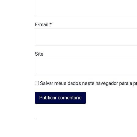
CAMPEONATO
DE
BLOCOS
E-mail
*
CAPACITAÇÃO
Site
CARNAUBAIS
CARNAVAL
Salvar meus dados neste navegador para a p
CARNAVAL
DE
MACAU
CARNAVAL