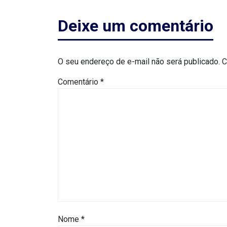
MACAU
Deixe um comentário
CÂMARA
DE
O seu endereço de e-mail não será publicado.
C
NATAL
Comentário
*
CÂMARA
FEDERAL
CÂMARA
MUNICIPAL
DE
MACAU
Nome
*