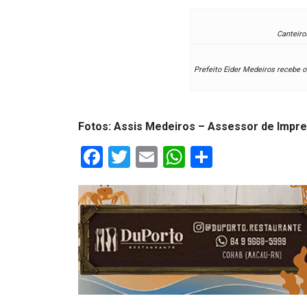
ASSISTÊNCIA
MÉDICA
Canteiros
BASTIDORES
Prefeito Eider Medeiros recebe
Blog
Fotos: Assis Medeiros – Assessor de Imp
BRASIL
Facebook
Twitter
Email
WhatsApp
Share
CÂMARA
DE
GUAMARÉ
CÂMARA
DE