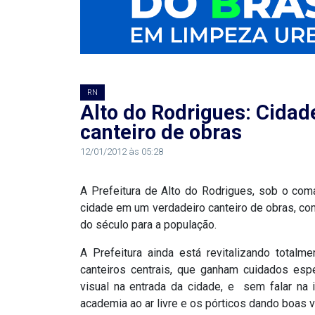
RN
ASSEMBLEIA
E
RN
Alto do Rodrigues: Cida
VOCÊ
canteiro de obras
ASSEMBLEIA
12/01/2012 às 05:28
LEGISLATIVA
A Prefeitura de Alto do Rodrigues, sob o com
DO
cidade em um verdadeiro canteiro de obras, co
RN
do século para a população.
A Prefeitura ainda está revitalizando totalm
ASSEMBLEIA
canteiros centrais, que ganham cuidados es
visual na entrada da cidade, e sem falar na i
RN
academia ao ar livre e os pórticos dando boas v