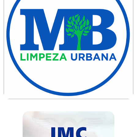
DEMISSÕES
DESCASO
DESENVOLVIMENTO
ECONÔMICO
DESENVOLVIMENTO
RURAL
DIA
DAS
CRIANÇAS
ECONOMIA