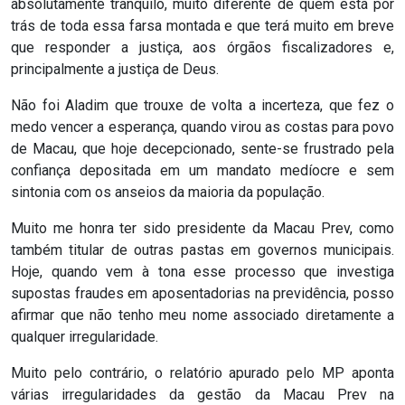
absolutamente tranquilo, muito diferente de quem está por
ASSISTÊNCIA
trás de toda essa farsa montada e que terá muito em breve
MÉDICA
que responder a justiça, aos órgãos fiscalizadores e,
principalmente a justiça de Deus.
BASTIDORES
Não foi Aladim que trouxe de volta a incerteza, que fez o
medo vencer a esperança, quando virou as costas para povo
Blog
de Macau, que hoje decepcionado, sente-se frustrado pela
confiança depositada em um mandato medíocre e sem
BRASIL
sintonia com os anseios da maioria da população.
Muito me honra ter sido presidente da Macau Prev, como
CÂMARA
também titular de outras pastas em governos municipais.
DE
Hoje, quando vem à tona esse processo que investiga
supostas fraudes em aposentadorias na previdência, posso
GUAMARÉ
afirmar que não tenho meu nome associado diretamente a
qualquer irregularidade.
CÂMARA
Muito pelo contrário, o relatório apurado pelo MP aponta
DE
várias irregularidades da gestão da Macau Prev na