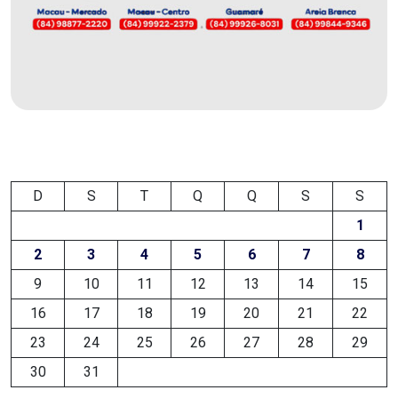
FANEX
FESTA
DAS
CRIANÇAS
FESTA
D
S
T
Q
Q
S
S
DO
1
SAL
2
3
4
5
6
7
8
2025
9
10
11
12
13
14
15
16
17
18
19
20
21
22
FINANCEIRO
23
24
25
26
27
28
29
30
31
FOLIA