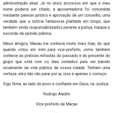
administração atual. Já no único processo em que o meu
MACAU
nome poderia ser citado, a aposentadoria foi concedida
mediante parecer jurídico e aprovação de um conselho, uma
CÂMARA
verdade que a notícia fantasiosa plantada em blogs, que
DE
também serão responsabilizados perante a justiça, maquia e
esconde da opinião pública.
NATAL
Meus amigos, Macau me conhece muito mais hoje, do que
CÂMARA
quando votou em mim para vice-prefeito, como também
conhece as práticas nefastas do passado e do presente do
FEDERAL
grupo que está com os dias contados para ser banido
novamente da vida pública de nossa cidade. Tenham uma
CÂMARA
certeza: eles não vão parar por ai, isso é apenas o começo.
MUNICIPAL
Sigo firme, ao lado do povo e confiante em Deus, na Justiça.
DE
Rodrigo Aladim
MACAU
Vice-prefeito de Macau