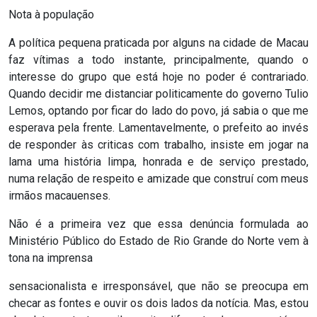
Nota à população
RN
A política pequena praticada por alguns na cidade de Macau
ASSEMBLEIA
faz vítimas a todo instante, principalmente, quando o
interesse do grupo que está hoje no poder é contrariado.
E
Quando decidir me distanciar politicamente do governo Tulio
VOCÊ
Lemos, optando por ficar do lado do povo, já sabia o que me
esperava pela frente. Lamentavelmente, o prefeito ao invés
de responder às criticas com trabalho, insiste em jogar na
ASSEMBLEIA
lama uma história limpa, honrada e de serviço prestado,
LEGISLATIVA
numa relação de respeito e amizade que construí com meus
irmãos macauenses.
DO
Não é a primeira vez que essa denúncia formulada ao
RN
Ministério Público do Estado de Rio Grande do Norte vem à
tona na imprensa
ASSEMBLEIA
sensacionalista e irresponsável, que não se preocupa em
RN
checar as fontes e ouvir os dois lados da notícia. Mas, estou