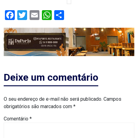
CAMPEONATO
DE
Facebook
Twitter
Email
WhatsApp
Share
BLOCOS
CAPACITAÇÃO
CARNAUBAIS
CARNAVAL
Deixe um comentário
CARNAVAL
O seu endereço de e-mail não será publicado.
Campos
DE
obrigatórios são marcados com
*
MACAU
Comentário
*
CARNAVAL