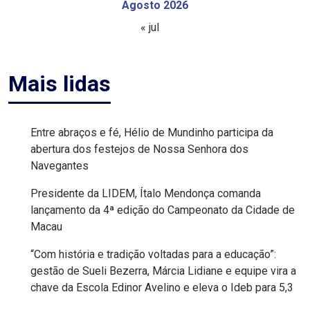
Agosto 2026
FPM
« jul
FUTEBOL
Mais lidas
FUTSAL
FUTURO
Entre abraços e fé, Hélio de Mundinho participa da
abertura dos festejos de Nossa Senhora dos
GERAÇÃO
Navegantes
DE
Presidente da LIDEM, Ítalo Mendonça comanda
lançamento da 4ª edição do Campeonato da Cidade de
EMPREGO
Macau
E
“Com história e tradição voltadas para a educação”:
RENDA
gestão de Sueli Bezerra, Márcia Lidiane e equipe vira a
chave da Escola Edinor Avelino e eleva o Ideb para 5,3
GOVERNO