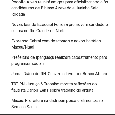
Rodolfo Alves reunirá amigos para oficializar apoio às
DO
candidaturas de Bibiano Azevedo e Juninho Saia
Rodada
RN
Novas leis de Ezequiel Ferreira promovem caridade e
GUAMARÉ
cultura no Rio Grande do Norte
Expresso Cabral com descontos e novos horários
HOMENAGEM
Macau/Natal
Prefeitura de Ipanguaçu realizará cadastramento para
IMPOSTO
programas sociais
INCLUSÃO
Jornal Diário do RN: Conversa Livre por Bosco Afonso
TRT-RN: Justiça & Trabalho mostra reflexões do
INDEPENDÊNCIA
flautista Carlos Zens sobre trabalho do artista
DO
Macau: Prefeitura irá distribuir peixe e alimentos na
BRASIL
Semana Santa