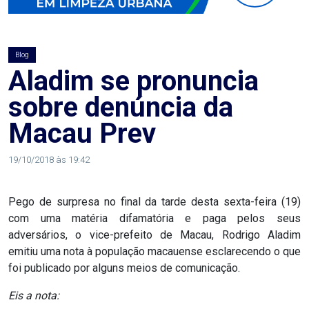
AGOSTO
LILÁS
Blog
ALEGRIA
Aladim se pronuncia
sobre denúncia da
ALRN
Macau Prev
ANIVERSARIANTE
19/10/2018 às 19:42
ARTICULAÇÃO
Pego de surpresa no final da tarde desta sexta-feira (19)
PARLAMENTAR
com uma matéria difamatória e paga pelos seus
adversários, o vice-prefeito de Macau, Rodrigo Aladim
ARTIGO
emitiu uma nota à população macauense esclarecendo o que
foi publicado por alguns meios de comunicação.
ASSEMBLEIA
Eis a nota:
DO